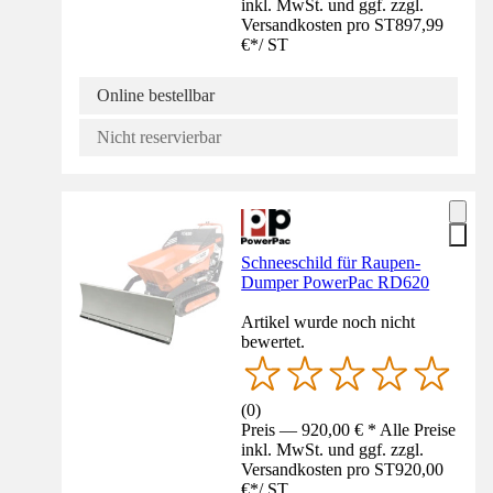
inkl. MwSt. und ggf. zzgl.
Versandkosten pro ST
897,99
€
*
/
ST
Online bestellbar
Nicht reservierbar
Schneeschild für Raupen-
Dumper PowerPac RD620
Artikel wurde noch nicht
bewertet.
(
0
)
Preis — 920,00 € * Alle Preise
inkl. MwSt. und ggf. zzgl.
Versandkosten pro ST
920,00
€
*
/
ST