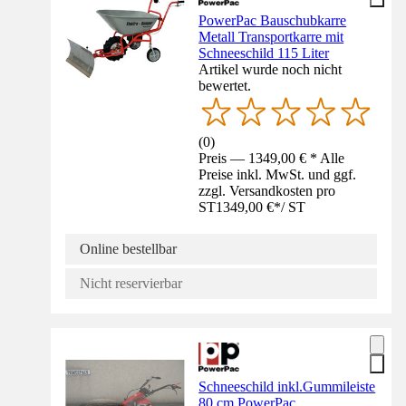
PowerPac Bauschubkarre
Metall Transportkarre mit
Schneeschild 115 Liter
Artikel wurde noch nicht
bewertet.
(
0
)
Preis — 1349,00 € * Alle
Preise inkl. MwSt. und ggf.
zzgl. Versandkosten pro
ST
1349,00 €
*
/
ST
Online bestellbar
Nicht reservierbar
Schneeschild inkl.Gummileiste
80 cm PowerPac