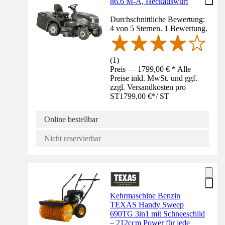
86.6 M-A, Heckauswurf
Durchschnittliche Bewertung:
4 von 5 Sternen. 1 Bewertung.
(
1
)
Preis — 1799,00 € * Alle
Preise inkl. MwSt. und ggf.
zzgl. Versandkosten pro
ST
1799,00 €
*
/
ST
Online bestellbar
Nicht reservierbar
Kehrmaschine Benzin
TEXAS Handy Sweep
690TG 3in1 mit Schneeschild
– 212ccm Power für jede