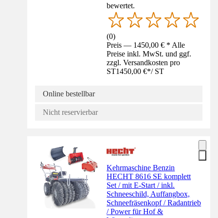
bewertet.
(
0
)
Preis — 1450,00 € * Alle
Preise inkl. MwSt. und ggf.
zzgl. Versandkosten pro
ST
1450,00 €
*
/
ST
Online bestellbar
Nicht reservierbar
Kehrmaschine Benzin
HECHT 8616 SE komplett
Set / mit E-Start / inkl.
Schneeschild, Auffangbox,
Schneefräsenkopf / Radantrieb
/ Power für Hof &