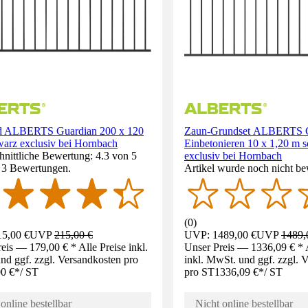
d ALBERTS Guardian 200 x 120
Zaun-Grundset ALBERTS G
warz exclusiv bei Hornbach
Einbetonieren 10 x 1,20 m 
nittliche Bewertung: 4.3 von 5
exclusiv bei Hornbach
. 3 Bewertungen.
Artikel wurde noch nicht be
(
0
)
5,00 €
UVP
215,00 €
UVP: 1489,00 €
UVP
1489,
eis — 179,00 € * Alle Preise inkl.
Unser Preis — 1336,09 € * A
d ggf. zzgl. Versandkosten pro
inkl. MwSt. und ggf. zzgl. 
0 €
*
/
ST
pro ST
1336,09 €
*
/
ST
online bestellbar
Nicht online bestellbar