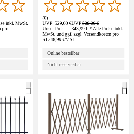
(
0
)
ise inkl. MwSt.
UVP: 529,00 €
UVP
529,00 €
n pro
Unser Preis — 348,99 € * Alle Preise inkl.
MwSt. und ggf. zzgl. Versandkosten pro
ST
348,99 €
*
/
ST
Online bestellbar
Nicht reservierbar