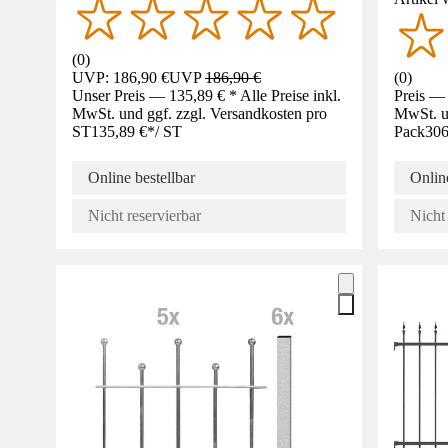
(
0
)
UVP: 186,90 €
UVP
186,90 €
(
0
)
Unser Preis — 135,89 € * Alle Preise inkl.
Preis — 
MwSt. und ggf. zzgl. Versandkosten pro
MwSt. un
ST
135,89 €
*
/
ST
Pack
306
Online bestellbar
Online
Nicht reservierbar
Nicht 