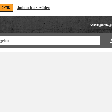
RICHTIG
Anderen Markt wählen
Sendungsverfolg