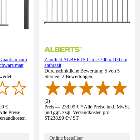
uardian zum
Zaunfeld ALBERTS Circle 200 x 100 cm
schwarz matt
anthrazit
Durchschnittliche Bewertung: 5 von 5
wertet.
Sternen. 2 Bewertungen.
(
2
)
00 €
Preis — 238,99 € * Alle Preise inkl. MwSt.
lle Preise
und ggf. zzgl. Versandkosten pro
Versandkosten
ST
238,99 €
*
/
ST
Online bestellbar