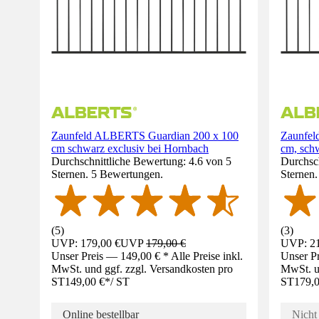
Zaunfeld ALBERTS Guardian 200 x 100
Zaunfel
cm schwarz exclusiv bei Hornbach
cm, sch
Durchschnittliche Bewertung: 4.6 von 5
Durchsch
Sternen. 5 Bewertungen.
Sternen
(
5
)
(
3
)
UVP: 179,00 €
UVP
179,00 €
UVP: 21
Unser Preis — 149,00 € * Alle Preise inkl.
Unser Pr
MwSt. und ggf. zzgl. Versandkosten pro
MwSt. un
ST
149,00 €
*
/
ST
ST
179,0
Online bestellbar
Nicht 