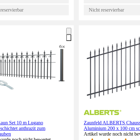
reservierbar
Nicht reservierbar
un Set 10 m Lugano
Zaunfeld ALBERTS Chaussee
schichtet anthrazit zum
Aluminium 200 x 100 cm s
auben
Artikel wurde noch nicht be
wurde noch nicht bewertet.