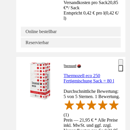
Versandkosten pro Sack
20,85
€
*
/
Sack
Entspricht 0,42 € pro l
(
0,42 €
/
l
)
Online bestellbar
Reservierbar
Thermozell eco 250
Fertigmischung Sack = 80 l
Durchschnittliche Bewertung:
5 von 5 Sternen. 1 Bewertung.
(
1
)
Preis — 21,95 € * Alle Preise
inkl. MwSt. und ggf. zzgl.