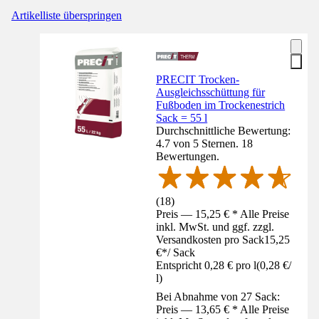
Artikelliste überspringen
PRECIT Trocken-
Ausgleichsschüttung für
Fußboden im Trockenestrich
Sack = 55 l
Durchschnittliche Bewertung:
4.7 von 5 Sternen. 18
Bewertungen.
(
18
)
Preis — 15,25 € * Alle Preise
inkl. MwSt. und ggf. zzgl.
Versandkosten pro Sack
15,25
€
*
/
Sack
Entspricht 0,28 € pro l
(
0,28 €
/
l
)
Bei Abnahme von 27 Sack:
Preis — 13,65 € * Alle Preise