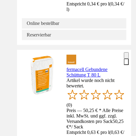
Entspricht 0,34 € pro l
(
0,34 €
/
l
)
Online bestellbar
Reservierbar
fermacell Gebundene
Schüttung T 80 L
Artikel wurde noch nicht
bewertet.
(
0
)
Preis — 50,25 € * Alle Preise
inkl. MwSt. und ggf. zzgl.
Versandkosten pro Sack
50,25
€
*
/
Sack
Entspricht 0,63 € pro l
(
0,63 €
/