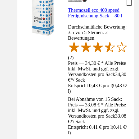
Thermozell eco 400 speed
Fertigmischung Sack = 80 l
Durchschnittliche Bewertung:
3.5 von 5 Sternen. 2
Bewertungen.
(
2
)
Preis — 34,30 € * Alle Preise
inkl. MwSt. und ggf. zzgl.
Versandkosten pro Sack
34,30
€
*
/
Sack
Entspricht 0,43 € pro l
(
0,43 €
/
l
)
Bei Abnahme von 15 Sack:
Preis — 33,08 € * Alle Preise
inkl. MwSt. und ggf. zzgl.
Versandkosten pro Sack
33,08
€
*
/
Sack
Entspricht 0,41 € pro l
(
0,41 €
/
l
)