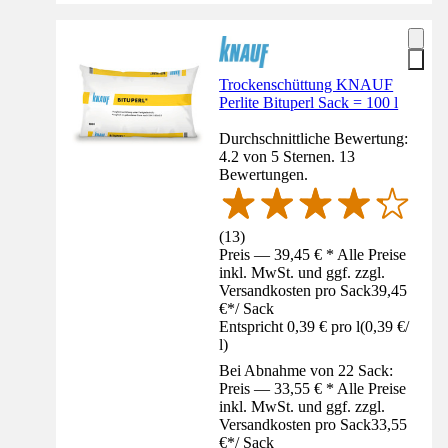
Trockenschüttung KNAUF
Perlite Bituperl Sack = 100 l
Durchschnittliche Bewertung:
4.2 von 5 Sternen. 13
Bewertungen.
(
13
)
Preis — 39,45 € * Alle Preise
inkl. MwSt. und ggf. zzgl.
Versandkosten pro Sack
39,45
€
*
/
Sack
Entspricht 0,39 € pro l
(
0,39 €
/
l
)
Bei Abnahme von 22 Sack:
Preis — 33,55 € * Alle Preise
inkl. MwSt. und ggf. zzgl.
Versandkosten pro Sack
33,55
€
*
/
Sack