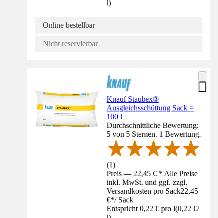
l
)
Online bestellbar
Nicht reservierbar
Knauf Staubex®
Ausgleichsschüttung Sack =
100 l
Durchschnittliche Bewertung:
5 von 5 Sternen. 1 Bewertung.
(
1
)
Preis — 22,45 € * Alle Preise
inkl. MwSt. und ggf. zzgl.
Versandkosten pro Sack
22,45
€
*
/
Sack
Entspricht 0,22 € pro l
(
0,22 €
/
l
)