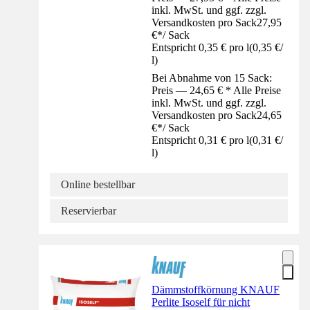
inkl. MwSt. und ggf. zzgl.
Versandkosten pro Sack
27,95
€
*
/
Sack
Entspricht 0,35 € pro l
(
0,35 €
/
l
)
Bei Abnahme von 15 Sack:
Preis — 24,65 € * Alle Preise
inkl. MwSt. und ggf. zzgl.
Versandkosten pro Sack
24,65
€
*
/
Sack
Entspricht 0,31 € pro l
(
0,31 €
/
l
)
Online bestellbar
Reservierbar
Dämmstoffkörnung KNAUF
Perlite Isoself für nicht