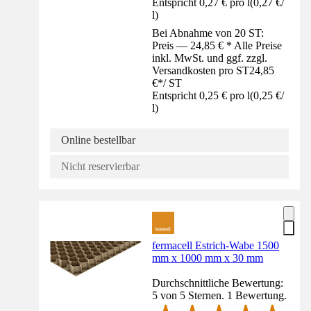
Entspricht 0,27 € pro l
(
0,27 €
/
l
)
Bei Abnahme von 20 ST:
Preis — 24,85 € * Alle Preise
inkl. MwSt. und ggf. zzgl.
Versandkosten pro ST
24,85
€
*
/
ST
Entspricht 0,25 € pro l
(
0,25 €
/
l
)
Online bestellbar
Nicht reservierbar
fermacell Estrich-Wabe 1500
mm x 1000 mm x 30 mm
Durchschnittliche Bewertung:
5 von 5 Sternen. 1 Bewertung.