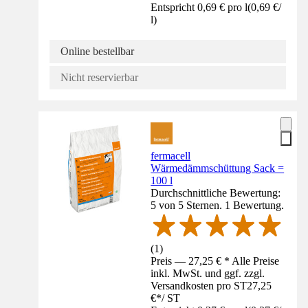
Entspricht 0,69 € pro l
(
0,69 €
/
l
)
Online bestellbar
Nicht reservierbar
fermacell
Wärmedämmschüttung Sack =
100 l
Durchschnittliche Bewertung:
5 von 5 Sternen. 1 Bewertung.
(
1
)
Preis — 27,25 € * Alle Preise
inkl. MwSt. und ggf. zzgl.
Versandkosten pro ST
27,25
€
*
/
ST