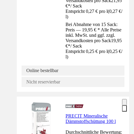
Versandkosten pro Sack
21,95
€
*
/
Sack
Entspricht 0,27 € pro l
(
0,27 €
/
l
)
Bei Abnahme von 15 Sack:
Preis — 19,95 € * Alle Preise
inkl. MwSt. und ggf. zzgl.
Versandkosten pro Sack
19,95
€
*
/
Sack
Entspricht 0,25 € pro l
(
0,25 €
/
l
)
Online bestellbar
Nicht reservierbar
PRECIT Mineralische
Dämmstoffschüttung 100 l
Durchschnittliche Bewertung: