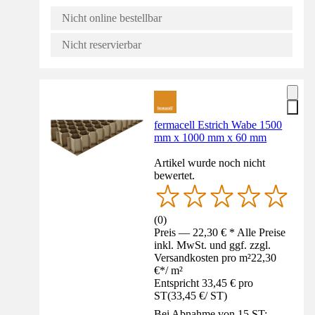
Nicht online bestellbar
Nicht reservierbar
fermacell Estrich Wabe 1500
mm x 1000 mm x 60 mm
Artikel wurde noch nicht
bewertet.
(
0
)
Preis — 22,30 € * Alle Preise
inkl. MwSt. und ggf. zzgl.
Versandkosten pro m²
22,30
€
*
/
m²
Entspricht 33,45 € pro
ST
(
33,45 €
/
ST
)
Bei Abnahme von 15 ST: