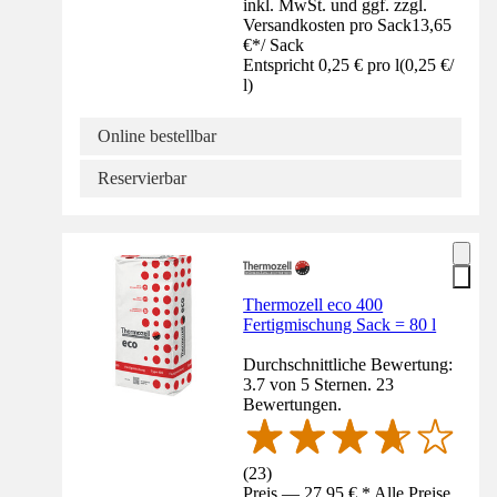
inkl. MwSt. und ggf. zzgl.
Versandkosten pro Sack
13,65
€
*
/
Sack
Entspricht 0,25 € pro l
(
0,25 €
/
l
)
Online bestellbar
Reservierbar
Thermozell eco 400
Fertigmischung Sack = 80 l
Durchschnittliche Bewertung:
3.7 von 5 Sternen. 23
Bewertungen.
(
23
)
Preis — 27,95 € * Alle Preise