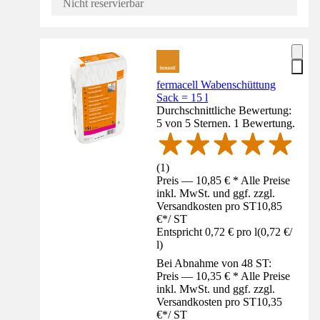
Nicht reservierbar
fermacell Wabenschüttung
Sack = 15 l
Durchschnittliche Bewertung:
5 von 5 Sternen. 1 Bewertung.
(
1
)
Preis — 10,85 € * Alle Preise
inkl. MwSt. und ggf. zzgl.
Versandkosten pro ST
10,85
€
*
/
ST
Entspricht 0,72 € pro l
(
0,72 €
/
l
)
Bei Abnahme von 48 ST:
Preis — 10,35 € * Alle Preise
inkl. MwSt. und ggf. zzgl.
Versandkosten pro ST
10,35
€
*
/
ST