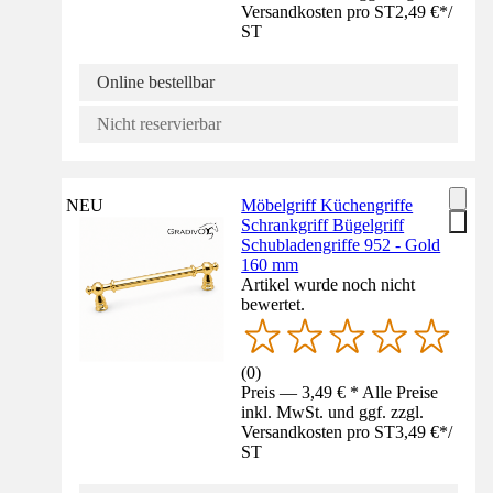
Versandkosten pro ST
2,49 €
*
/
ST
Online bestellbar
Nicht reservierbar
NEU
Möbelgriff Küchengriffe
Schrankgriff Bügelgriff
Schubladengriffe 952 - Gold
160 mm
Artikel wurde noch nicht
bewertet.
(
0
)
Preis — 3,49 € * Alle Preise
inkl. MwSt. und ggf. zzgl.
Versandkosten pro ST
3,49 €
*
/
ST