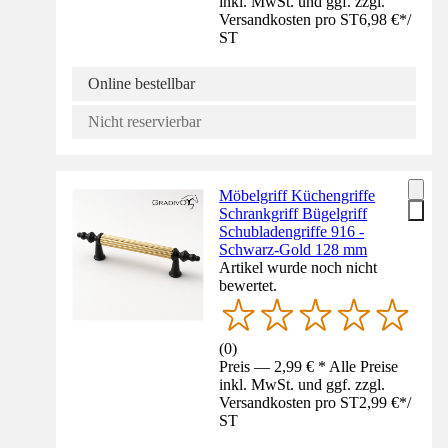
inkl. MwSt. und ggf. zzgl.
Versandkosten pro ST
6,98 €
*
/
ST
Online bestellbar
Nicht reservierbar
Möbelgriff Küchengriffe
Schrankgriff Bügelgriff
Schubladengriffe 916 -
Schwarz-Gold 128 mm
Artikel wurde noch nicht
bewertet.
(
0
)
Preis — 2,99 € * Alle Preise
inkl. MwSt. und ggf. zzgl.
Versandkosten pro ST
2,99 €
*
/
ST