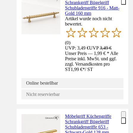
Schrankgriff Bügelgriff
Schubladengriffe 916 - Matt-
Gold 160 mm
Artikel wurde noch nicht
bewertet.
(
0
)
UVP: 3,49 €
UVP
3,49 €
Unser Preis — 1,99 € * Alle
Preise inkl. MwSt. und ggf.
zzgl. Versandkosten pro
ST
1,99 €
*
/
ST
Online bestellbar
Nicht reservierbar
Möbelgriff Küchengriffe
Schrankgriff Bügelgriff
Schubladengriffe 653 -
Schwarz-Gold 128 mm