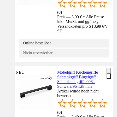
(
0
)
Preis — 3,99 € * Alle Preise
inkl. MwSt. und ggf. zzgl.
Versandkosten pro ST
3,99 €
*
/
ST
Online bestellbar
Nicht reservierbar
NEU
Möbelgriff Küchengriffe
Schrankgriff Bügelgriff
Schubladengriffe 008 -
Schwarz 96-128 mm
Artikel wurde noch nicht
bewertet.
(
0
)
Preis — 2,49 € * Alle Preise