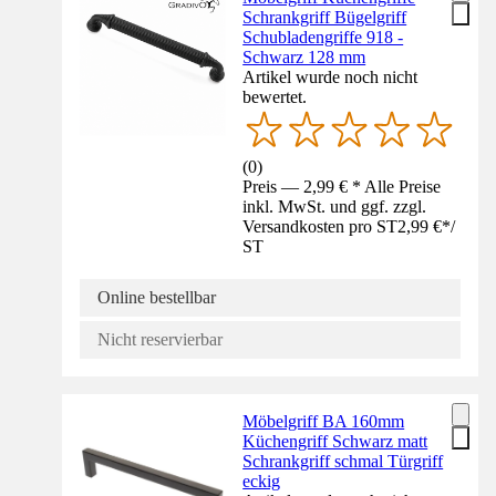
Schrankgriff Bügelgriff
Schubladengriffe 918 -
Schwarz 128 mm
Artikel wurde noch nicht
bewertet.
(
0
)
Preis — 2,99 € * Alle Preise
inkl. MwSt. und ggf. zzgl.
Versandkosten pro ST
2,99 €
*
/
ST
Online bestellbar
Nicht reservierbar
Möbelgriff BA 160mm
Küchengriff Schwarz matt
Schrankgriff schmal Türgriff
eckig