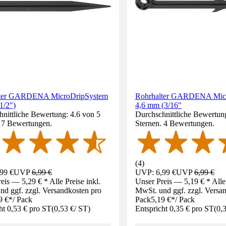
lter GARDENA MicroDripSystem
Rohrhalter GARDENA Mic
1/2")
4,6 mm (3/16"
nittliche Bewertung: 4.6 von 5
Durchschnittliche Bewertung
. 7 Bewertungen.
Sternen. 4 Bewertungen.
(
4
)
99 €
UVP
6,99 €
UVP: 6,99 €
UVP
6,99 €
eis — 5,29 € * Alle Preise inkl.
Unser Preis — 5,19 € * Alle 
d ggf. zzgl. Versandkosten pro
MwSt. und ggf. zzgl. Versa
9 €
*
/
Pack
Pack
5,19 €
*
/
Pack
ht 0,53 € pro ST
(
0,53 €
/
ST
)
Entspricht 0,35 € pro ST
(
0,