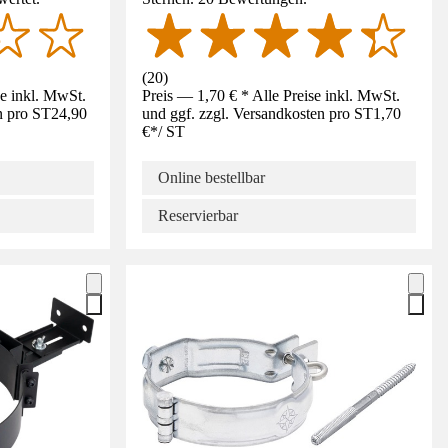
(
20
)
se inkl. MwSt.
Preis — 1,70 € * Alle Preise inkl. MwSt.
n pro ST
24,90
und ggf. zzgl. Versandkosten pro ST
1,70
€
*
/
ST
Online bestellbar
Reservierbar