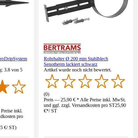
roDripSystem
Rohrhalter Ø 200 mm Stahlblech
Senotherm lackiert schwarz
: 3.8 von 5
Artikel wurde noch nicht bewertet.
(
0
)
Preis — 25,90 € * Alle Preise inkl. MwSt.
und ggf. zzgl. Versandkosten pro ST
25,90
Preise inkl.
€
*
/
ST
ndkosten pro
35 €
/
ST
)