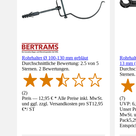
Rohrhalter Ø 100-130 mm gebläut
Rohrha
Durchschnittliche Bewertung: 2.5 von 5
13 mm (
Sternen. 2 Bewertungen.
Durchsch
Sternen
(
2
)
Preis — 12,95 € * Alle Preise inkl. MwSt.
(
7
)
und ggf. zzgl. Versandkosten pro ST
12,95
UVP: 6,
€
*
/
ST
Unser Pr
MwSt. un
Pack
5,2
Entspric