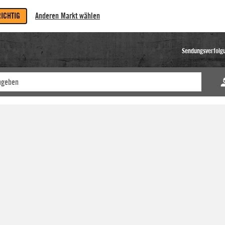
RICHTIG
Anderen Markt wählen
Sendungsverfolg