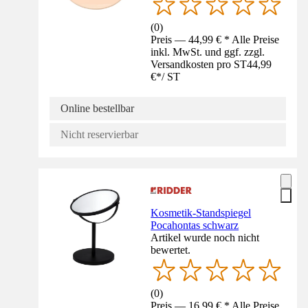
(
0
)
Preis — 44,99 € * Alle Preise
inkl. MwSt. und ggf. zzgl.
Versandkosten pro ST
44,99
€
*
/
ST
Online bestellbar
Nicht reservierbar
Kosmetik-Standspiegel
Pocahontas schwarz
Artikel wurde noch nicht
bewertet.
(
0
)
Preis — 16,99 € * Alle Preise