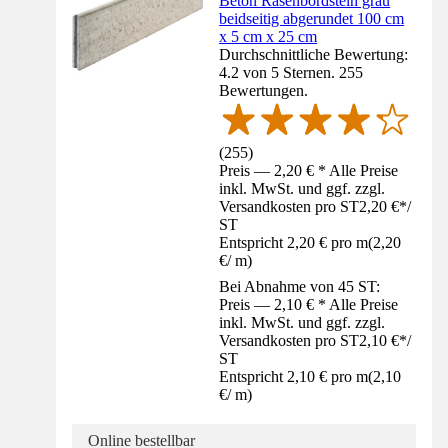
Beton Rasenbordstein grau
beidseitig abgerundet 100 cm
x 5 cm x 25 cm
Durchschnittliche Bewertung:
4.2 von 5 Sternen. 255
Bewertungen.
(
255
)
Preis — 2,20 € * Alle Preise
inkl. MwSt. und ggf. zzgl.
Versandkosten pro ST
2,20 €
*
/
ST
Entspricht 2,20 € pro m
(
2,20
€
/
m
)
Bei Abnahme von 45 ST:
Preis — 2,10 € * Alle Preise
inkl. MwSt. und ggf. zzgl.
Versandkosten pro ST
2,10 €
*
/
ST
Entspricht 2,10 € pro m
(
2,10
€
/
m
)
Online bestellbar