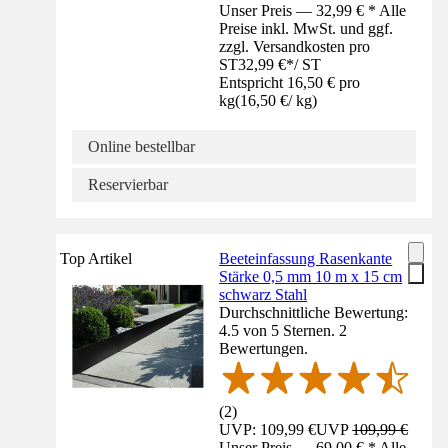
Unser Preis — 32,99 € * Alle
Preise inkl. MwSt. und ggf.
zzgl. Versandkosten pro
ST
32,99 €
*
/
ST
Entspricht 16,50 € pro
kg
(
16,50 €
/
kg
)
Online bestellbar
Reservierbar
Top Artikel
Beeteinfassung Rasenkante
Stärke 0,5 mm 10 m x 15 cm
schwarz Stahl
Durchschnittliche Bewertung:
4.5 von 5 Sternen. 2
Bewertungen.
(
2
)
UVP: 109,99 €
UVP
109,99 €
Unser Preis — 69,00 € * Alle