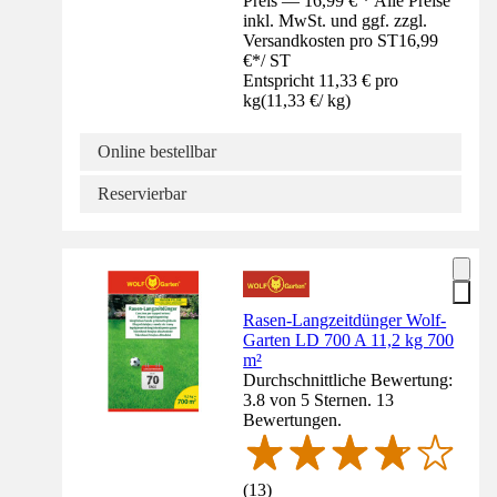
Preis — 16,99 € * Alle Preise
inkl. MwSt. und ggf. zzgl.
Versandkosten pro ST
16,99
€
*
/
ST
Entspricht 11,33 € pro
kg
(
11,33 €
/
kg
)
Online bestellbar
Reservierbar
Rasen-Langzeitdünger Wolf-
Garten LD 700 A 11,2 kg 700
m²
Durchschnittliche Bewertung:
3.8 von 5 Sternen. 13
Bewertungen.
(
13
)