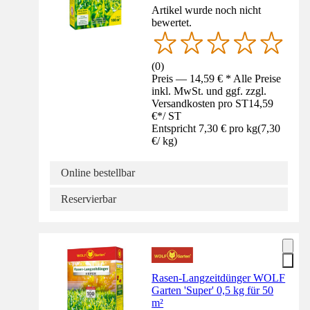
Artikel wurde noch nicht
bewertet.
(
0
)
Preis — 14,59 € * Alle Preise
inkl. MwSt. und ggf. zzgl.
Versandkosten pro ST
14,59
€
*
/
ST
Entspricht 7,30 € pro kg
(
7,30
€
/
kg
)
Online bestellbar
Reservierbar
Rasen-Langzeitdünger WOLF
Garten 'Super' 0,5 kg für 50
m²