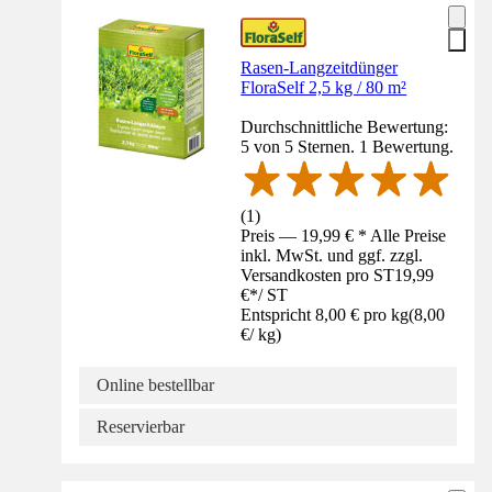
Rasen-Langzeitdünger
FloraSelf 2,5 kg / 80 m²
Durchschnittliche Bewertung:
5 von 5 Sternen. 1 Bewertung.
(
1
)
Preis — 19,99 € * Alle Preise
inkl. MwSt. und ggf. zzgl.
Versandkosten pro ST
19,99
€
*
/
ST
Entspricht 8,00 € pro kg
(
8,00
€
/
kg
)
Online bestellbar
Reservierbar