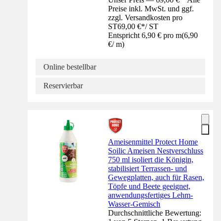
Preise inkl. MwSt. und ggf.
zzgl. Versandkosten pro
ST
69,00 €
*
/
ST
Entspricht 6,90 € pro m
(
6,90
€
/
m
)
Online bestellbar
Reservierbar
Ameisenmittel Protect Home
Soilic Ameisen Nestverschluss
750 ml isoliert die Königin,
stabilisiert Terrassen- und
Gewegplatten, auch für Rasen,
Töpfe und Beete geeignet,
anwendungsfertiges Lehm-
Wasser-Gemisch
Durchschnittliche Bewertung: