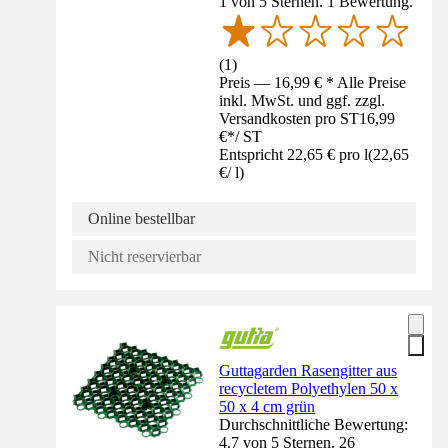
1 von 5 Sternen. 1 Bewertung.
(
1
)
Preis — 16,99 € * Alle Preise
inkl. MwSt. und ggf. zzgl.
Versandkosten pro ST
16,99
€
*
/
ST
Entspricht 22,65 € pro l
(
22,65
€
/
l
)
Online bestellbar
Nicht reservierbar
Guttagarden Rasengitter aus
recycletem Polyethylen 50 x
50 x 4 cm grün
Durchschnittliche Bewertung:
4.7 von 5 Sternen. 26