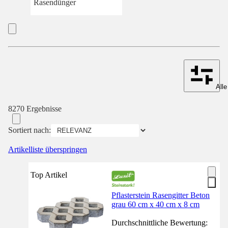
Rasendünger
Alle
8270 Ergebnisse
Sortiert nach:
Artikelliste überspringen
Top Artikel
Pflasterstein Rasengitter Beton
grau 60 cm x 40 cm x 8 cm
Durchschnittliche Bewertung: