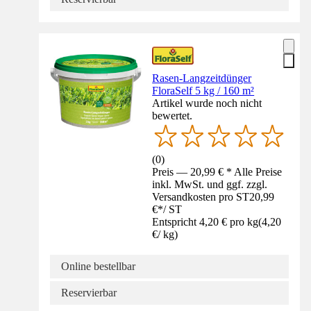
Rasen-Langzeitdünger
FloraSelf 5 kg / 160 m²
Artikel wurde noch nicht
bewertet.
(
0
)
Preis — 20,99 € * Alle Preise
inkl. MwSt. und ggf. zzgl.
Versandkosten pro ST
20,99
€
*
/
ST
Entspricht 4,20 € pro kg
(
4,20
€
/
kg
)
Online bestellbar
Reservierbar