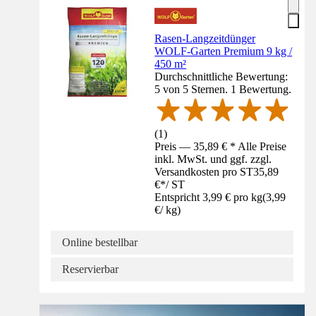
Rasen-Langzeitdünger
WOLF-Garten Premium 9 kg /
450 m²
Durchschnittliche Bewertung:
5 von 5 Sternen. 1 Bewertung.
(
1
)
Preis — 35,89 € * Alle Preise
inkl. MwSt. und ggf. zzgl.
Versandkosten pro ST
35,89
€
*
/
ST
Entspricht 3,99 € pro kg
(
3,99
€
/
kg
)
Online bestellbar
Reservierbar