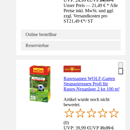
UVP: 24,99 €
UVP
24,99 €
Unser Preis — 21,49 € * Alle
Preise inkl. MwSt. und ggf.
zzgl. Versandkosten pro
ST
21,49 €
*
/
ST
Online bestellbar
Reservierbar
Rasensamen WOLF-Garten
Strapazierrasen Profi für
Rasen-Neuanlage 2 kg 100 m²
Artikel wurde noch nicht
bewertet.
(
0
)
UVP: 39,99 €
UVP
39,99 €