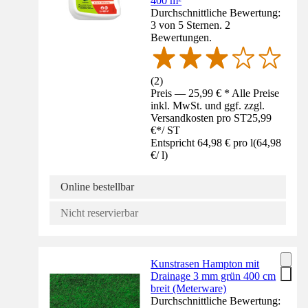
400 m²
Durchschnittliche Bewertung:
3 von 5 Sternen. 2
Bewertungen.
(
2
)
Preis — 25,99 € * Alle Preise
inkl. MwSt. und ggf. zzgl.
Versandkosten pro ST
25,99
€
*
/
ST
Entspricht 64,98 € pro l
(
64,98
€
/
l
)
Online bestellbar
Nicht reservierbar
Kunstrasen Hampton mit
Drainage 3 mm grün 400 cm
breit (Meterware)
Durchschnittliche Bewertung: