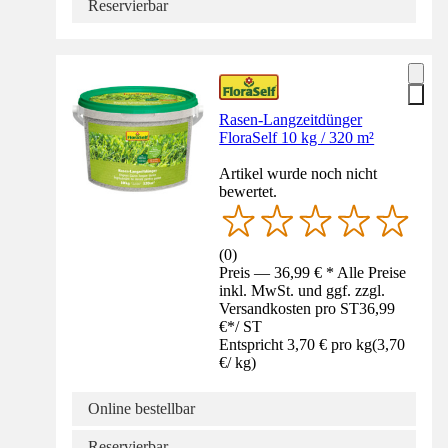
Reservierbar
Rasen-Langzeitdünger
FloraSelf 10 kg / 320 m²
Artikel wurde noch nicht
bewertet.
(
0
)
Preis — 36,99 € * Alle Preise
inkl. MwSt. und ggf. zzgl.
Versandkosten pro ST
36,99
€
*
/
ST
Entspricht 3,70 € pro kg
(
3,70
€
/
kg
)
Online bestellbar
Reservierbar