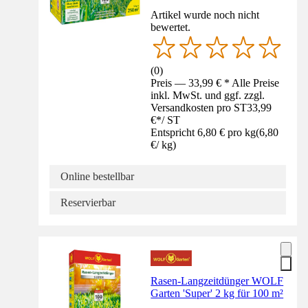
Artikel wurde noch nicht
bewertet.
(
0
)
Preis — 33,99 € * Alle Preise
inkl. MwSt. und ggf. zzgl.
Versandkosten pro ST
33,99
€
*
/
ST
Entspricht 6,80 € pro kg
(
6,80
€
/
kg
)
Online bestellbar
Reservierbar
Rasen-Langzeitdünger WOLF
Garten 'Super' 2 kg für 100 m²