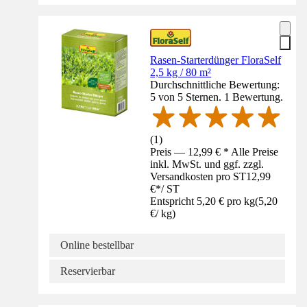
Rasen-Starterdünger FloraSelf
2,5 kg / 80 m²
Durchschnittliche Bewertung:
5 von 5 Sternen. 1 Bewertung.
(
1
)
Preis — 12,99 € * Alle Preise
inkl. MwSt. und ggf. zzgl.
Versandkosten pro ST
12,99
€
*
/
ST
Entspricht 5,20 € pro kg
(
5,20
€
/
kg
)
Online bestellbar
Reservierbar