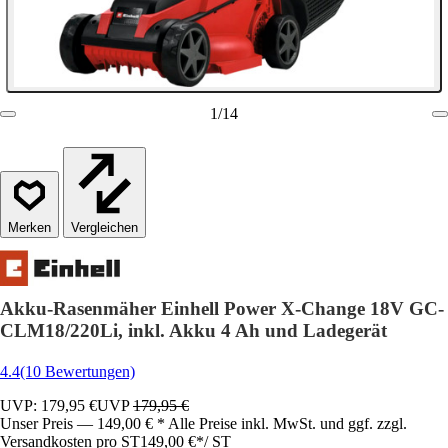
1
/
14
Vergleichen
Akku-Rasenmäher Einhell Power X-Change 18V GC-
CLM18/220Li, inkl. Akku 4 Ah und Ladegerät
4.4
(10 Bewertungen)
UVP: 179,95 €
UVP
179,95 €
Unser Preis — 149,00 € * Alle Preise inkl. MwSt. und ggf. zzgl.
Versandkosten pro ST
149,00 €
*
/
ST