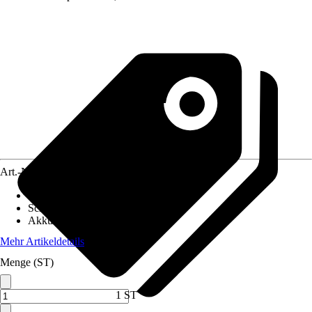
Art.-Nr.
12275208
Antriebsfunktion
:
Ohne
Schnittbreite
:
32 cm
Akkuspannung
:
18 V
Mehr Artikeldetails
Menge (ST)
1 ST