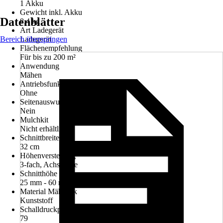
1 Akku
Gewicht inkl. Akku
Datenblätter
8,4 kg
Art Ladegerät
Bereich überspringen
Ladegerät
Flächenempfehlung
Für bis zu 200 m²
Anwendung
Mähen
Antriebsfunktion
Ohne
Seitenauswurf
Nein
Mulchkit
Nicht erhältlich
Schnittbreite
32 cm
Höhenverstellung
3-fach, Achsweise
Schnitthöhe min - max
25 mm - 60 mm
Material Mähdeck
Kunststoff
Schalldruckpegel (LpA)
79