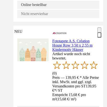
Online bestellbar
Nicht reservierbar
NEU
Fototapete A.S. Création
House Row 3,50 x 2,55 m
Kindermotiv Häuser
Artikel wurde noch nicht
bewertet.
(
0
)
Preis — 139,95 € * Alle Preise
inkl. MwSt. und ggf. zzgl.
Versandkosten pro ST
139,95
€
*
/
ST
Entspricht 15,68 € pro
m²
(
15,68 €
/
m²
)