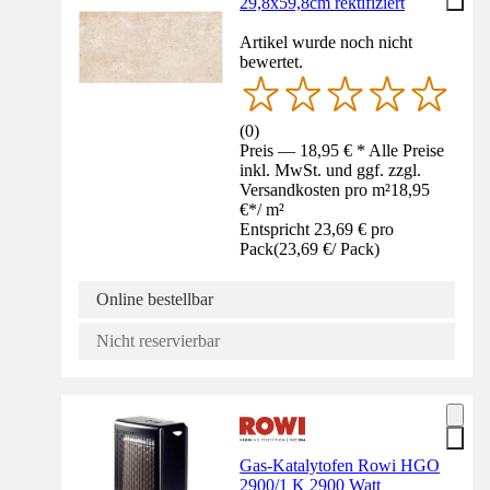
29,8x59,8cm rektifiziert
Artikel wurde noch nicht
bewertet.
(
0
)
Preis — 18,95 € * Alle Preise
inkl. MwSt. und ggf. zzgl.
Versandkosten pro m²
18,95
€
*
/
m²
Entspricht 23,69 € pro
Pack
(
23,69 €
/
Pack
)
Online bestellbar
Nicht reservierbar
Gas-Katalytofen Rowi HGO
2900/1 K 2900 Watt