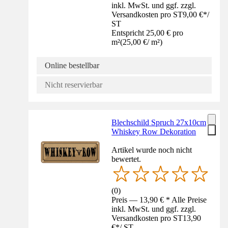
inkl. MwSt. und ggf. zzgl.
Versandkosten pro ST
9,00 €
*
/
ST
Entspricht 25,00 € pro
m²
(
25,00 €
/
m²
)
Online bestellbar
Nicht reservierbar
Blechschild Spruch 27x10cm
Whiskey Row Dekoration
Artikel wurde noch nicht
bewertet.
(
0
)
Preis — 13,90 € * Alle Preise
inkl. MwSt. und ggf. zzgl.
Versandkosten pro ST
13,90
€
*
/
ST