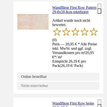
Wandfliese First Row Pattern
29,8x59,8cm rektifiziert
Artikel wurde noch nicht
bewertet.
(
0
)
Preis — 20,95 € * Alle Preise
inkl. MwSt. und ggf. zzgl.
Versandkosten pro m²
20,95
€
*
/
m²
Entspricht 26,19 € pro
Pack
(
26,19 €
/
Pack
)
Online bestellbar
Nicht reservierbar
Wandfliese First Row beige