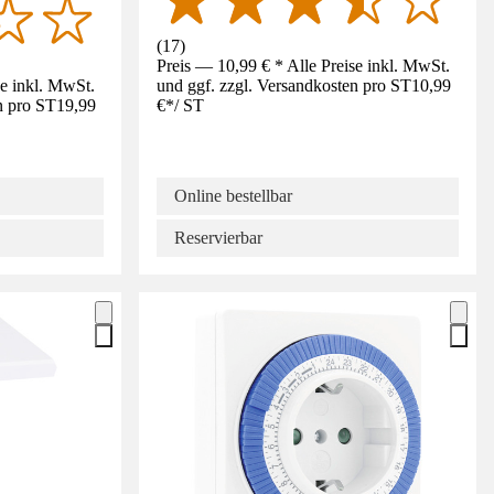
(
17
)
Preis — 10,99 € * Alle Preise inkl. MwSt.
se inkl. MwSt.
und ggf. zzgl. Versandkosten pro ST
10,99
n pro ST
19,99
€
*
/
ST
Online bestellbar
Reservierbar