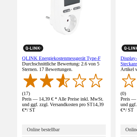
QLINK Energiekostenmessgerät Type-F
Display
Durchschnittliche Bewertung: 2.6 von 5
Steckan
Sternen. 17 Bewertungen.
Artikel 
(
17
)
(
0
)
Preis — 14,39 € * Alle Preise inkl. MwSt.
Preis — 
und ggf. zzgl. Versandkosten pro ST
14,39
und ggf.
€
*
/
ST
€
*
/
ST
Online bestellbar
Online