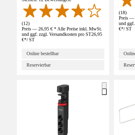
(
18
)
Preis — 
(
12
)
und ggf.
Preis — 26,95 € * Alle Preise inkl. MwSt.
€
*
/
ST
und ggf. zzgl. Versandkosten pro ST
26,95
€
*
/
ST
Online bestellbar
Online
Reservierbar
Reser