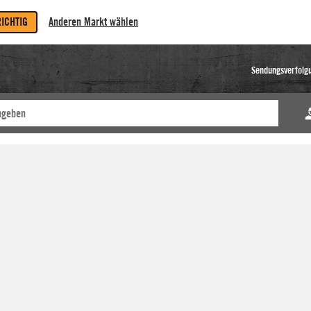
RICHTIG
Anderen Markt wählen
Sendungsverfolg