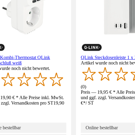
-Kombi-Thermostat QLink
QLink Steckdosenleiste 1 x 
schluß weiß
Artikel wurde noch nicht be
wurde noch nicht bewertet.
(
0
)
Preis — 19,95 € * Alle Prei
19,90 € * Alle Preise inkl. MwSt.
und ggf. zzgl. Versandkoste
 zzgl. Versandkosten pro ST
19,90
€
*
/
ST
 bestellbar
Online bestellbar