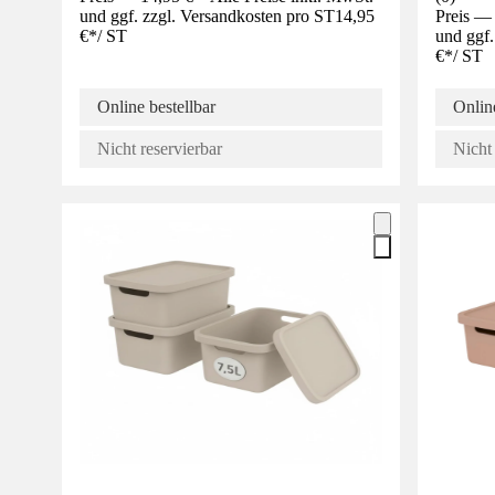
und ggf. zzgl. Versandkosten pro ST
14,95
Preis — 
€
*
/
ST
und ggf.
€
*
/
ST
Online bestellbar
Online
Nicht reservierbar
Nicht 