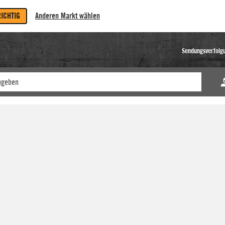
RICHTIG
Anderen Markt wählen
Sendungsverfolg