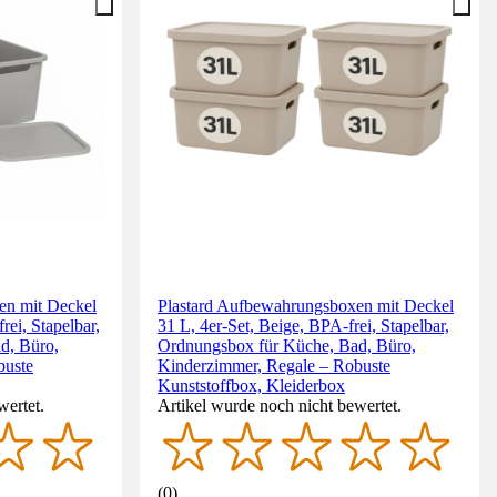
en mit Deckel
Plastard Aufbewahrungsboxen mit Deckel
rei, Stapelbar,
31 L, 4er-Set, Beige, BPA-frei, Stapelbar,
d, Büro,
Ordnungsbox für Küche, Bad, Büro,
buste
Kinderzimmer, Regale – Robuste
Kunststoffbox, Kleiderbox
wertet.
Artikel wurde noch nicht bewertet.
(
0
)