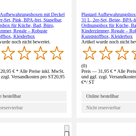
d Aufbewahrungsboxen mit Deckel
Plastard Aufbewahrungsbox
er-Set, Pink, BPA-frei, Stapelbar,
31 L, 2er-Set, Beige, BPA-fr
sbox für Küche, Bad, Büro,
Ordnungsbox für Küche, Ba
immer, Regale – Robuste
Kinderzimmer, Regale – Ro
offbox, Kleiderbox
Kunststoffbox, Kleiderbox
wurde noch nicht bewertet.
Artikel wurde noch nicht be
(
0
)
20,95 € * Alle Preise inkl. MwSt.
Preis — 31,95 € * Alle Prei
 zzgl. Versandkosten pro ST
20,95
und ggf. zzgl. Versandkoste
€
*
/
ST
 bestellbar
Online bestellbar
reservierbar
Nicht reservierbar