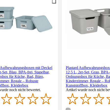
d Aufbewahrungsboxen mit Deckel
Plastard Aufbewahrungsbox
r-Set, Blau, BPA-frei, Stapelbar,
12,5 L, 2er-Set, Grau, BPA-f
sbox für Küche, Bad, Büro,
Ordnungsbox für Küche, Ba
immer, Regale – Robuste
Kinderzimmer, Regale – Ro
offbox, Kleiderbox
Kunststoffbox, Kleiderbox
wurde noch nicht bewertet.
Artikel wurde noch nicht be
(
0
)