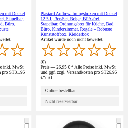
en mit Deckel
Plastard Aufbewahrungsboxen mit Deckel
ei, Stapelbar,
12,5 L, 3er-Set, Beige, BPA-frei,
d, Büro,
Stapelbar, Ordnungsbox für Küche, Bad,
buste
Büro, Kinderzimmer, Regale – Robuste
Kunststoffbox, Kleiderbox
wertet.
Artikel wurde noch nicht bewertet.
(
0
)
se inkl. MwSt.
Preis — 26,95 € * Alle Preise inkl. MwSt.
n pro ST
31,95
und ggf. zzgl. Versandkosten pro ST
26,95
€
*
/
ST
Online bestellbar
Nicht reservierbar