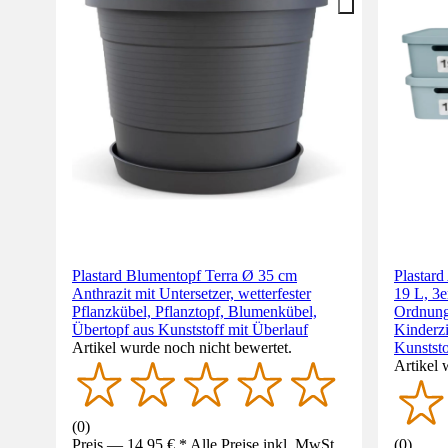
Plastard Blumentopf Terra Ø 35 cm
Plastar
Anthrazit mit Untersetzer, wetterfester
19 L, 3e
Pflanzkübel, Pflanztopf, Blumenkübel,
Ordnung
Übertopf aus Kunststoff mit Überlauf
Kinderz
Artikel wurde noch nicht bewertet.
Kunstst
Artikel 
(
0
)
Preis — 14,95 € * Alle Preise inkl. MwSt.
(
0
)