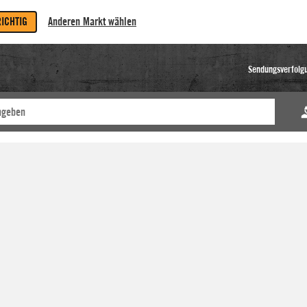
RICHTIG
Anderen Markt wählen
Sendungsverfolg