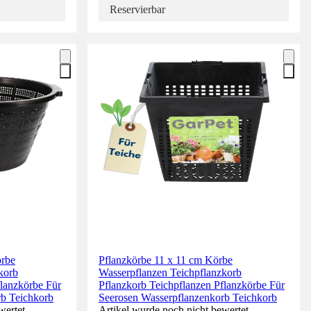
Reservierbar
örbe
Pflanzkörbe 11 x 11 cm Körbe
korb
Wasserpflanzen Teichpflanzkorb
flanzkörbe Für
Pflanzkorb Teichpflanzen Pflanzkörbe Für
rb Teichkorb
Seerosen Wasserpflanzenkorb Teichkorb
wertet.
Artikel wurde noch nicht bewertet.