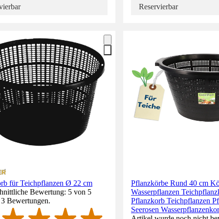
vierbar
Reservierbar
rb für Teichpflanzen Ø 22 cm
Pflanzkörbe Rund 40 cm K
nittliche Bewertung: 5 von 5
Wasserpflanzen Teichpflanz
. 3 Bewertungen.
Pflanzkorb Teichpflanzen P
Seerosen Wasserpflanzenko
Artikel wurde noch nicht be