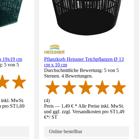
en 19x19 cm
Pflanzkorb Heissner Teichpflanzen Ø 13
g: 5 von 5
cm x 10 cm
Durchschnittliche Bewertung: 5 von 5
Sternen. 4 Bewertungen.
e inkl. MwSt.
(
4
)
n pro ST
1,69
Preis — 1,49 € * Alle Preise inkl. MwSt.
und ggf. zzgl. Versandkosten pro ST
1,49
€
*
/
ST
Online bestellbar