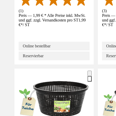
(
1
)
(
3
)
Preis — 1,99 € * Alle Preise inkl. MwSt.
Preis — 
und ggf. zzgl. Versandkosten pro ST
1,99
und ggf.
€
*
/
ST
€
*
/
ST
Online bestellbar
Online
Reservierbar
Reser