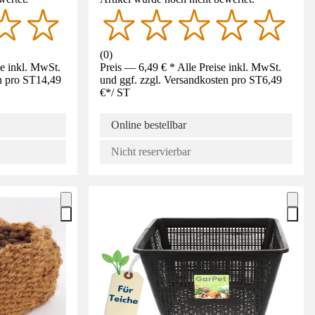
(
0
)
se inkl. MwSt.
Preis — 6,49 € * Alle Preise inkl. MwSt.
n pro ST
14,49
und ggf. zzgl. Versandkosten pro ST
6,49
€
*
/
ST
Online bestellbar
Nicht reservierbar