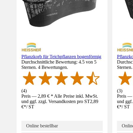
Pflanzkorb für Teichpflanzen bogenförmig
Pflanzk
Durchschnittliche Bewertung: 4.5 von 5
Durchsch
Sternen. 4 Bewertungen.
Sternen
(
4
)
(
3
)
Preis — 2,89 € * Alle Preise inkl. MwSt.
Preis — 
und ggf. zzgl. Versandkosten pro ST
2,89
und ggf.
€
*
/
ST
€
*
/
ST
Online bestellbar
Online