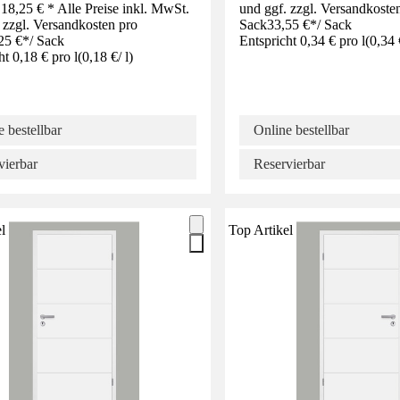
18,25 € * Alle Preise inkl. MwSt.
und ggf. zzgl. Versandkoste
 zzgl. Versandkosten pro
Sack
33,55 €
*
/
Sack
25 €
*
/
Sack
Entspricht 0,34 € pro l
(
0,34 
ht 0,18 € pro l
(
0,18 €
/
l
)
 bestellbar
Online bestellbar
vierbar
Reservierbar
l
Top Artikel