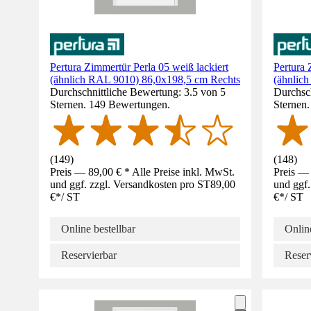
Pertura Zimmertür Perla 05 weiß lackiert
Pertura 
(ähnlich RAL 9010) 86,0x198,5 cm Rechts
(ähnlic
Durchschnittliche Bewertung: 3.5 von 5
Durchsch
Sternen. 149 Bewertungen.
Sternen
(
149
)
(
148
)
Preis — 89,00 € * Alle Preise inkl. MwSt.
Preis — 
und ggf. zzgl. Versandkosten pro ST
89,00
und ggf.
€
*
/
ST
€
*
/
ST
Online bestellbar
Online
Reservierbar
Reser