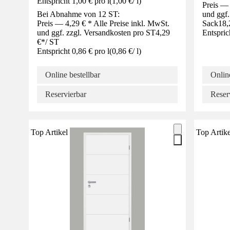
Entspricht 1,00 € pro l
(
1,00 €
/
l
)
Preis — 
Bei Abnahme von 12 ST:
und ggf.
Preis — 4,29 € * Alle Preise inkl. MwSt.
Sack
18,
und ggf. zzgl. Versandkosten pro ST
4,29
Entspric
€
*
/
ST
Entspricht 0,86 € pro l
(
0,86 €
/
l
)
Online bestellbar
Online
Reservierbar
Reser
Top Artikel
Top Artike