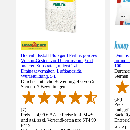
Bodenhilfsstoff Floragard Perlite, poröses
Dämmsto
Vulkan-Gestein zur Untermischung mit
für nic
anderen Substraten, unterstützt
100 l
Drainageverhalten, Luftkapazität,
Durchsch
Wurzelbildung, 5 L
Sternen
Durchschnittliche Bewertung: 4.6 von 5
Sternen. 7 Bewertungen.
(
34
)
Preis — 
(
7
)
und ggf.
Preis — 4,99 € * Alle Preise inkl. MwSt.
Sack
20,
und ggf. zzgl. Versandkosten pro ST
4,99
Entspric
€
*
/
ST
Bei Abn