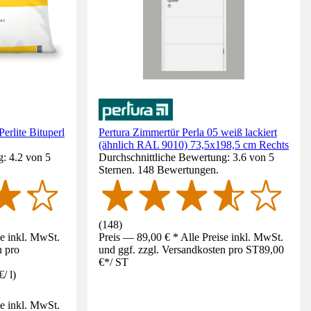
rlite Bituperl
Pertura Zimmertür Perla 05 weiß lackiert
(ähnlich RAL 9010) 73,5x198,5 cm Rechts
: 4.2 von 5
Durchschnittliche Bewertung: 3.6 von 5
Sternen. 148 Bewertungen.
(
148
)
se inkl. MwSt.
Preis — 89,00 € * Alle Preise inkl. MwSt.
n pro
und ggf. zzgl. Versandkosten pro ST
89,00
€
*
/
ST
€
/
l
)
se inkl. MwSt.