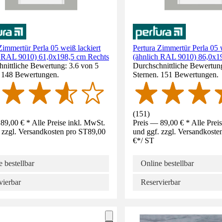
Zimmertür Perla 05 weiß lackiert
Pertura Zimmertür Perla 05 w
h RAL 9010) 61,0x198,5 cm Rechts
(ähnlich RAL 9010) 86,0x1
nittliche Bewertung: 3.6 von 5
Durchschnittliche Bewertung
. 148 Bewertungen.
Sternen. 151 Bewertungen.
(
151
)
89,00 € * Alle Preise inkl. MwSt.
Preis — 89,00 € * Alle Prei
 zzgl. Versandkosten pro ST
89,00
und ggf. zzgl. Versandkoste
€
*
/
ST
 bestellbar
Online bestellbar
vierbar
Reservierbar