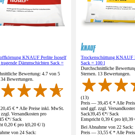
ffkörnung KNAUF Perlite Isoself
Trockenschüttung KNAUF Pe
ht tragende Dämmschichten Sack =
Sack = 100 l
Durchschnittliche Bewertung
nittliche Bewertung: 4.7 von 5
Sternen. 13 Bewertungen.
. 34 Bewertungen.
(
13
)
Preis — 39,45 € * Alle Prei
20,45 € * Alle Preise inkl. MwSt.
und ggf. zzgl. Versandkoste
 zzgl. Versandkosten pro
Sack
39,45 €
*
/
Sack
45 €
*
/
Sack
Entspricht 0,39 € pro l
(
0,39 
ht 0,20 € pro l
(
0,20 €
/
l
)
Bei Abnahme von 22 Sack:
ahme von 24 Sack:
Preis — 33,55 € * Alle Prei