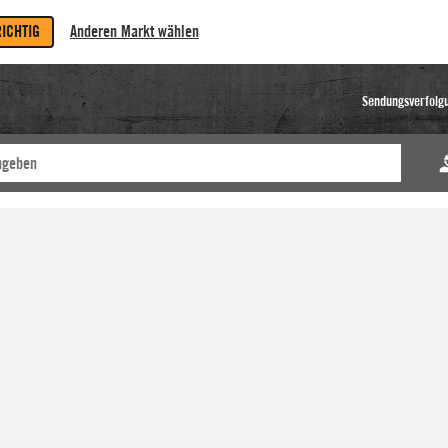
RICHTIG
Anderen Markt wählen
Sendungsverfolg