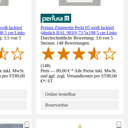
eiß lackiert
Pertura Zimmertür Perla 05 weiß lackiert
98,5 cm Links
(ähnlich RAL 9010) 73,5x198,5 cm Links
: 3.5 von 5
Durchschnittliche Bewertung: 3.6 von 5
Sternen. 148 Bewertungen.
(
148
)
se inkl. MwSt.
Preis — 89,00 € * Alle Preise inkl. MwSt.
n pro ST
89,00
und ggf. zzgl. Versandkosten pro ST
89,00
€
*
/
ST
Online bestellbar
Reservierbar