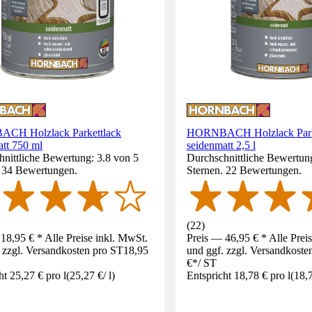
CH Holzlack Parkettlack
HORNBACH Holzlack Park
att 750 ml
seidenmatt 2,5 l
nittliche Bewertung: 3.8 von 5
Durchschnittliche Bewertung
. 34 Bewertungen.
Sternen. 22 Bewertungen.
(
22
)
18,95 € * Alle Preise inkl. MwSt.
Preis — 46,95 € * Alle Prei
 zzgl. Versandkosten pro ST
18,95
und ggf. zzgl. Versandkoste
€
*
/
ST
ht 25,27 € pro l
(
25,27 €
/
l
)
Entspricht 18,78 € pro l
(
18,