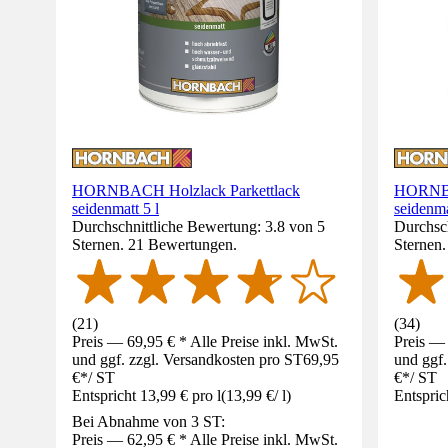
HORNBACH Holzlack Parkettlack
HORNBA
seidenmatt 5 l
seidenm
Durchschnittliche Bewertung: 3.8 von 5
Durchsch
Sternen. 21 Bewertungen.
Sternen
(
21
)
(
34
)
Preis — 69,95 € * Alle Preise inkl. MwSt.
Preis — 
und ggf. zzgl. Versandkosten pro ST
69,95
und ggf.
€
*
/
ST
€
*
/
ST
Entspricht 13,99 € pro l
(
13,99 €
/
l
)
Entspric
Bei Abnahme von 3 ST:
Preis — 62,95 € * Alle Preise inkl. MwSt.