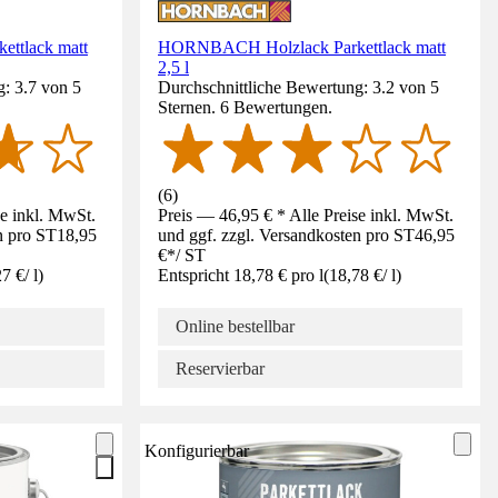
ttlack matt
HORNBACH Holzlack Parkettlack matt
2,5 l
: 3.7 von 5
Durchschnittliche Bewertung: 3.2 von 5
Sternen. 6 Bewertungen.
(
6
)
se inkl. MwSt.
Preis — 46,95 € * Alle Preise inkl. MwSt.
n pro ST
18,95
und ggf. zzgl. Versandkosten pro ST
46,95
€
*
/
ST
27 €
/
l
)
Entspricht 18,78 € pro l
(
18,78 €
/
l
)
Online bestellbar
Reservierbar
Konfigurierbar