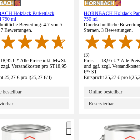
CH Holzlack Parkettlack
HORNBACH Holzlack Parke
d 750 ml
750 ml
nittliche Bewertung: 4.7 von 5
Durchschnittliche Bewertung
. 7 Bewertungen.
Sternen. 3 Bewertungen.
(
3
)
18,95 € * Alle Preise inkl. MwSt.
Preis — 18,95 € * Alle Prei
 zzgl. Versandkosten pro ST
18,95
und ggf. zzgl. Versandkoste
€
*
/
ST
ht 25,27 € pro l
(
25,27 €
/
l
)
Entspricht 25,27 € pro l
(
25,
 bestellbar
Online bestellbar
vierbar
Reservierbar