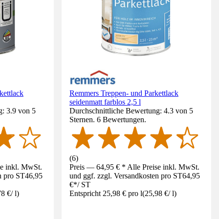
ettlack
Remmers Treppen- und Parkettlack
seidenmatt farblos 2,5 l
: 3.9 von 5
Durchschnittliche Bewertung: 4.3 von 5
Sternen. 6 Bewertungen.
(
6
)
se inkl. MwSt.
Preis — 64,95 € * Alle Preise inkl. MwSt.
n pro ST
46,95
und ggf. zzgl. Versandkosten pro ST
64,95
€
*
/
ST
78 €
/
l
)
Entspricht 25,98 € pro l
(
25,98 €
/
l
)