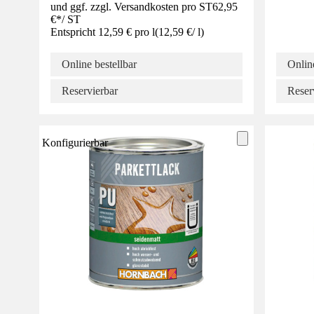
und ggf. zzgl. Versandkosten pro ST
62,95
€
*
/
ST
Entspricht 12,59 € pro l
(
12,59 €
/
l
)
Online bestellbar
Online
Reservierbar
Reser
Konfigurierbar