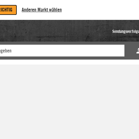
RICHTIG
Anderen Markt wählen
Sendungsverfolg