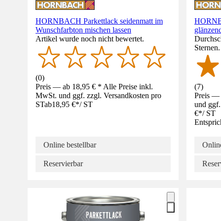
HORNBACH Parkettlack seidenmatt im
HORNBA
Wunschfarbton mischen lassen
glänzen
Artikel wurde noch nicht bewertet.
Durchsch
Sternen
(
0
)
Preis — ab 18,95 € * Alle Preise inkl.
(
7
)
MwSt. und ggf. zzgl. Versandkosten pro
Preis — 
ST
ab
18,95 €
*
/
ST
und ggf.
€
*
/
ST
Entspric
Online bestellbar
Online
Reservierbar
Reser