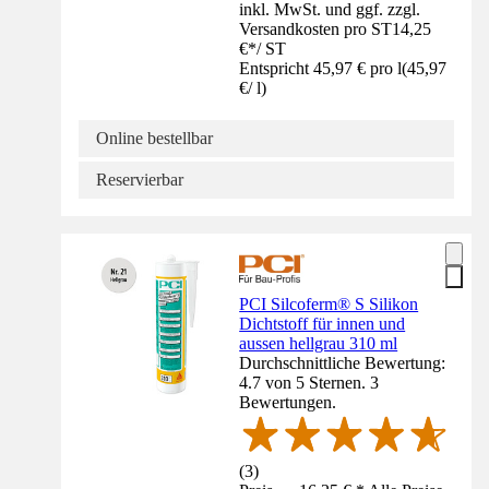
inkl. MwSt. und ggf. zzgl.
Versandkosten pro ST
14,25
€
*
/
ST
Entspricht 45,97 € pro l
(
45,97
€
/
l
)
Online bestellbar
Reservierbar
PCI Silcoferm® S Silikon
Dichtstoff für innen und
aussen hellgrau 310 ml
Durchschnittliche Bewertung:
4.7 von 5 Sternen. 3
Bewertungen.
(
3
)