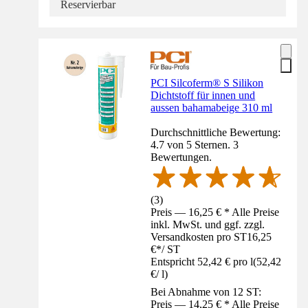
Reservierbar
PCI Silcoferm® S Silikon
Dichtstoff für innen und
aussen bahamabeige 310 ml
Durchschnittliche Bewertung:
4.7 von 5 Sternen. 3
Bewertungen.
(
3
)
Preis — 16,25 € * Alle Preise
inkl. MwSt. und ggf. zzgl.
Versandkosten pro ST
16,25
€
*
/
ST
Entspricht 52,42 € pro l
(
52,42
€
/
l
)
Bei Abnahme von 12 ST:
Preis — 14,25 € * Alle Preise