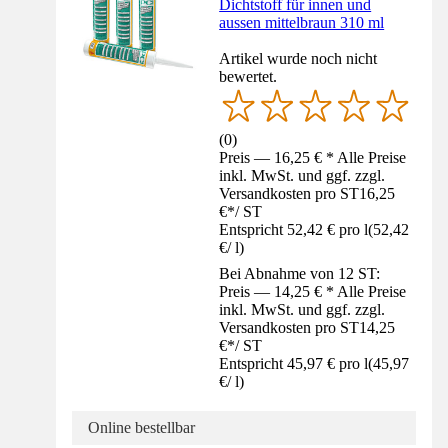
Dichtstoff für innen und
aussen mittelbraun 310 ml
Artikel wurde noch nicht
bewertet.
(
0
)
Preis — 16,25 € * Alle Preise
inkl. MwSt. und ggf. zzgl.
Versandkosten pro ST
16,25
€
*
/
ST
Entspricht 52,42 € pro l
(
52,42
€
/
l
)
Bei Abnahme von 12 ST:
Preis — 14,25 € * Alle Preise
inkl. MwSt. und ggf. zzgl.
Versandkosten pro ST
14,25
€
*
/
ST
Entspricht 45,97 € pro l
(
45,97
€
/
l
)
Online bestellbar