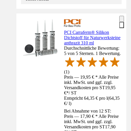
PCI Carraferm® Silikon
Dichtstoff für Naturwerksteine
anthrazit 310 ml
Durchschnittliche Bewertung:
5 von 5 Sternen. 1 Bewertung.
(
1
)
Preis — 19,95 € * Alle Preise
inkl. MwSt. und ggf. zzgl.
Versandkosten pro ST
19,95
€
*
/
ST
Entspricht 64,35 € pro l
(
64,35
€
/
l
)
Bei Abnahme von 12 ST:
Preis — 17,90 € * Alle Preise
inkl. MwSt. und ggf. zzgl.
Versandkosten pro ST
17,90