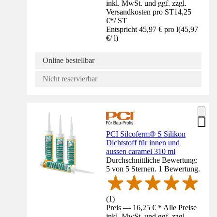
inkl. MwSt. und ggf. zzgl.
Versandkosten pro ST
14,25
€
*
/
ST
Entspricht 45,97 € pro l
(
45,97
€
/
l
)
Online bestellbar
Nicht reservierbar
PCI Silcoferm® S Silikon
Dichtstoff für innen und
aussen caramel 310 ml
Durchschnittliche Bewertung:
5 von 5 Sternen. 1 Bewertung.
(
1
)
Preis — 16,25 € * Alle Preise
inkl. MwSt. und ggf. zzgl.