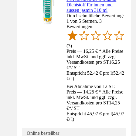
Dichtstoff für innen und
aussen jasmin 310 ml
Durchschnittliche Bewertung:
1 von 5 Sternen. 3
Bewertungen.
(
3
)
Preis — 16,25 € * Alle Preise
inkl. MwSt. und ggf. zzgl.
Versandkosten pro ST
16,25
€
*
/
ST
Entspricht 52,42 € pro l
(
52,42
€
/
l
)
Bei Abnahme von 12 ST:
Preis — 14,25 € * Alle Preise
inkl. MwSt. und ggf. zzgl.
Versandkosten pro ST
14,25
€
*
/
ST
Entspricht 45,97 € pro l
(
45,97
€
/
l
)
Online bestellbar