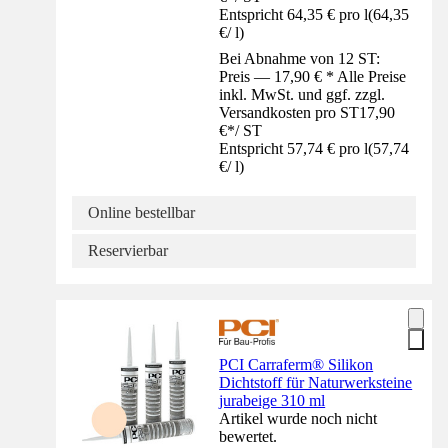
Entspricht 64,35 € pro l
(
64,35
€
/
l
)
Bei Abnahme von 12 ST:
Preis — 17,90 € * Alle Preise
inkl. MwSt. und ggf. zzgl.
Versandkosten pro ST
17,90
€
*
/
ST
Entspricht 57,74 € pro l
(
57,74
€
/
l
)
Online bestellbar
Reservierbar
PCI Carraferm® Silikon
Dichtstoff für Naturwerksteine
jurabeige 310 ml
Artikel wurde noch nicht
bewertet.