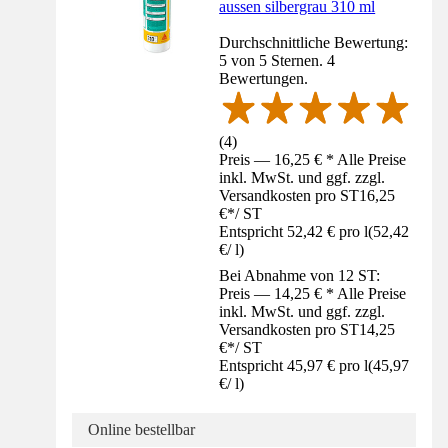
aussen silbergrau 310 ml
Durchschnittliche Bewertung:
5 von 5 Sternen. 4
Bewertungen.
(
4
)
Preis — 16,25 € * Alle Preise
inkl. MwSt. und ggf. zzgl.
Versandkosten pro ST
16,25
€
*
/
ST
Entspricht 52,42 € pro l
(
52,42
€
/
l
)
Bei Abnahme von 12 ST:
Preis — 14,25 € * Alle Preise
inkl. MwSt. und ggf. zzgl.
Versandkosten pro ST
14,25
€
*
/
ST
Entspricht 45,97 € pro l
(
45,97
€
/
l
)
Online bestellbar