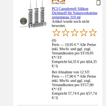
PCI Carraferm® Silikon
Dichtstoff für Naturwerksteine
zementgrau 310 ml
Artikel wurde noch nicht
bewertet.
(
0
)
Preis — 19,95 € * Alle Preise
inkl. MwSt. und ggf. zzgl.
Versandkosten pro ST
19,95
€
*
/
ST
Entspricht 64,35 € pro l
(
64,35
€
/
l
)
Bei Abnahme von 12 ST:
Preis — 17,90 € * Alle Preise
inkl. MwSt. und ggf. zzgl.
Versandkosten pro ST
17,90
€
*
/
ST
Entspricht 57,74 € pro l
(
57,74
€
/
l
)