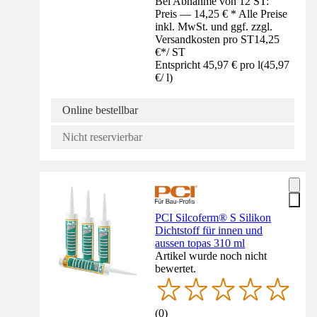
Bei Abnahme von 12 ST:
Preis — 14,25 € * Alle Preise
inkl. MwSt. und ggf. zzgl.
Versandkosten pro ST
14,25
€
*
/
ST
Entspricht 45,97 € pro l
(
45,97
€
/
l
)
Online bestellbar
Nicht reservierbar
PCI Silcoferm® S Silikon
Dichtstoff für innen und
aussen topas 310 ml
Artikel wurde noch nicht
bewertet.
(
0
)