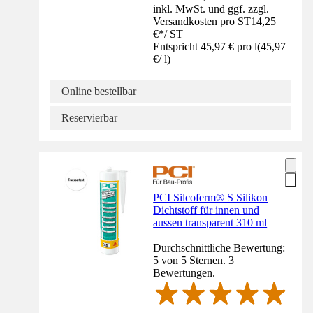
inkl. MwSt. und ggf. zzgl.
Versandkosten pro ST
14,25
€
*
/
ST
Entspricht 45,97 € pro l
(
45,97
€
/
l
)
Online bestellbar
Reservierbar
PCI Silcoferm® S Silikon
Dichtstoff für innen und
aussen transparent 310 ml
Durchschnittliche Bewertung:
5 von 5 Sternen. 3
Bewertungen.