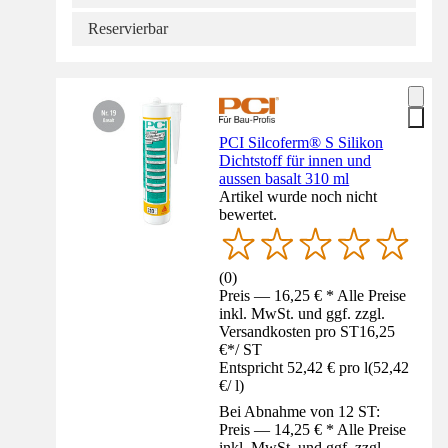
Reservierbar
PCI Silcoferm® S Silikon
Dichtstoff für innen und
aussen basalt 310 ml
Artikel wurde noch nicht
bewertet.
(
0
)
Preis — 16,25 € * Alle Preise
inkl. MwSt. und ggf. zzgl.
Versandkosten pro ST
16,25
€
*
/
ST
Entspricht 52,42 € pro l
(
52,42
€
/
l
)
Bei Abnahme von 12 ST:
Preis — 14,25 € * Alle Preise
inkl. MwSt. und ggf. zzgl.