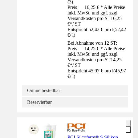
(
3
)
Preis — 16,25 € * Alle Preise
inkl. MwSt. und ggf. zzgl.
Versandkosten pro ST
16,25
€
*
/
ST
Entspricht 52,42 € pro l
(
52,42
€
/
l
)
Bei Abnahme von 12 ST:
Preis — 14,25 € * Alle Preise
inkl. MwSt. und ggf. zzgl.
Versandkosten pro ST
14,25
€
*
/
ST
Entspricht 45,97 € pro l
(
45,97
€
/
l
)
Online bestellbar
Reservierbar
PCI Silcoferm® S Silikon