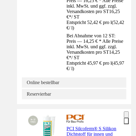
Preis — 16,25 € * Alle Preise
inkl. MwSt. und ggf. zzgl.
Versandkosten pro ST
16,25
€
*
/
ST
Entspricht 52,42 € pro l
(
52,42
€
/
l
)
Bei Abnahme von 12 ST:
Preis — 14,25 € * Alle Preise
inkl. MwSt. und ggf. zzgl.
Versandkosten pro ST
14,25
€
*
/
ST
Entspricht 45,97 € pro l
(
45,97
€
/
l
)
Online bestellbar
Reservierbar
PCI Silcoferm® S Silikon
Dichtstoff für innen und