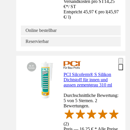
Versandkosten pro ST
14,25
€
*
/
ST
Entspricht 45,97 € pro l
(
45,97
€
/
l
)
Online bestellbar
Reservierbar
PCI Silcoferm® S Silikon
Dichtstoff für innen und
aussen zementgrau 310 ml
Durchschnittliche Bewertung:
5 von 5 Sternen. 2
Bewertungen.
(
2
)
Preis — 16,25 € * Alle Preise