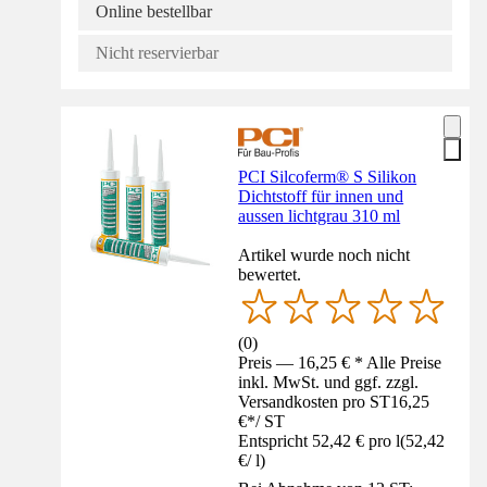
Online bestellbar
Nicht reservierbar
PCI Silcoferm® S Silikon
Dichtstoff für innen und
aussen lichtgrau 310 ml
Artikel wurde noch nicht
bewertet.
(
0
)
Preis — 16,25 € * Alle Preise
inkl. MwSt. und ggf. zzgl.
Versandkosten pro ST
16,25
€
*
/
ST
Entspricht 52,42 € pro l
(
52,42
€
/
l
)