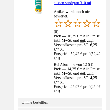
aussen sandgrau 310 ml
Artikel wurde noch nicht
bewertet.
(
0
)
Preis — 16,25 € * Alle Preise
inkl. MwSt. und ggf. zzgl.
Versandkosten pro ST
16,25
€
*
/
ST
Entspricht 52,42 € pro l
(
52,42
€
/
l
)
Bei Abnahme von 12 ST:
Preis — 14,25 € * Alle Preise
inkl. MwSt. und ggf. zzgl.
Versandkosten pro ST
14,25
€
*
/
ST
Entspricht 45,97 € pro l
(
45,97
€
/
l
)
Online bestellbar