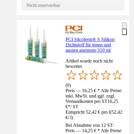
Nicht reservierbar
PCI Silcoferm® S Silikon
Dichtstoff für innen und
aussen anemone 310 ml
Artikel wurde noch nicht
bewertet.
(
0
)
Preis — 16,25 € * Alle Preise
inkl. MwSt. und ggf. zzgl.
Versandkosten pro ST
16,25
€
*
/
ST
Entspricht 52,42 € pro l
(
52,42
€
/
l
)
Bei Abnahme von 12 ST:
Preis — 14,25 € * Alle Preise