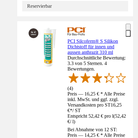
Reservierbar
PCI Silcoferm® S Silikon
Dichtstoff für innen und
aussen anthrazit 310 ml
Durchschnittliche Bewertung:
3.3 von 5 Sternen. 4
Bewertungen.
(
4
)
Preis — 16,25 € * Alle Preise
inkl. MwSt. und ggf. zzgl.
Versandkosten pro ST
16,25
€
*
/
ST
Entspricht 52,42 € pro l
(
52,42
€
/
l
)
Bei Abnahme von 12 ST:
Preis — 14,25 € * Alle Preise