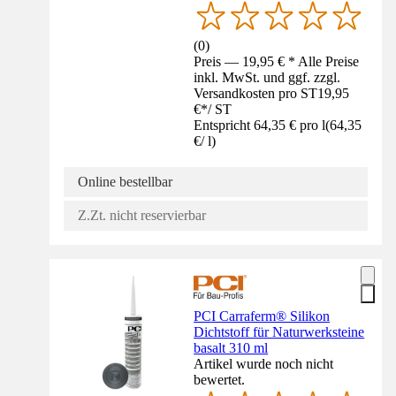
(
0
)
Preis — 19,95 € * Alle Preise
inkl. MwSt. und ggf. zzgl.
Versandkosten pro ST
19,95
€
*
/
ST
Entspricht 64,35 € pro l
(
64,35
€
/
l
)
Online bestellbar
Z.Zt. nicht reservierbar
PCI Carraferm® Silikon
Dichtstoff für Naturwerksteine
basalt 310 ml
Artikel wurde noch nicht
bewertet.