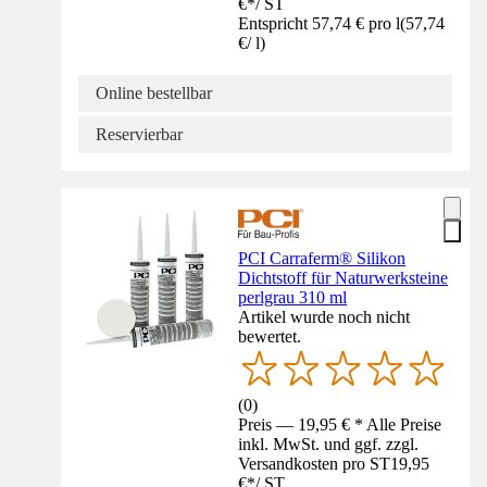
€
*
/
ST
Entspricht 57,74 € pro l
(
57,74
€
/
l
)
Online bestellbar
Reservierbar
PCI Carraferm® Silikon
Dichtstoff für Naturwerksteine
perlgrau 310 ml
Artikel wurde noch nicht
bewertet.
(
0
)
Preis — 19,95 € * Alle Preise
inkl. MwSt. und ggf. zzgl.
Versandkosten pro ST
19,95
€
*
/
ST