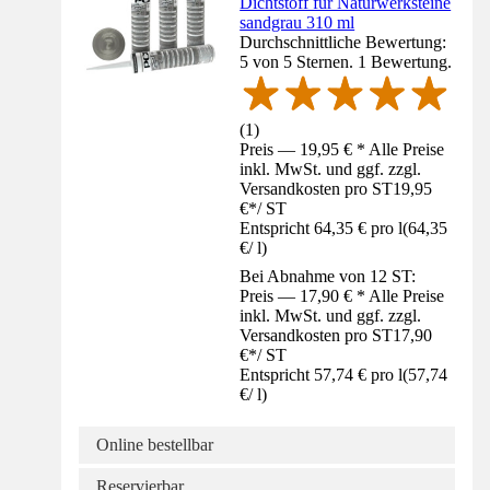
Dichtstoff für Naturwerksteine
sandgrau 310 ml
Durchschnittliche Bewertung:
5 von 5 Sternen. 1 Bewertung.
(
1
)
Preis — 19,95 € * Alle Preise
inkl. MwSt. und ggf. zzgl.
Versandkosten pro ST
19,95
€
*
/
ST
Entspricht 64,35 € pro l
(
64,35
€
/
l
)
Bei Abnahme von 12 ST:
Preis — 17,90 € * Alle Preise
inkl. MwSt. und ggf. zzgl.
Versandkosten pro ST
17,90
€
*
/
ST
Entspricht 57,74 € pro l
(
57,74
€
/
l
)
Online bestellbar
Reservierbar