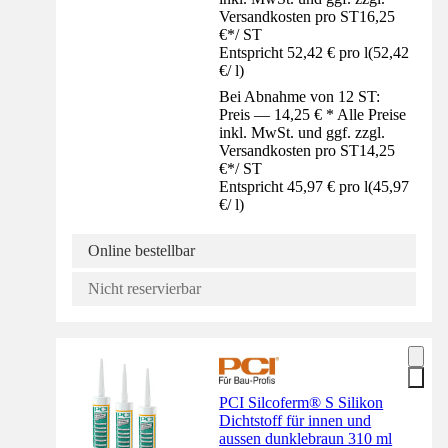
Versandkosten pro ST
16,25
€
*
/
ST
Entspricht 52,42 € pro l
(
52,42
€
/
l
)
Bei Abnahme von 12 ST:
Preis — 14,25 € * Alle Preise
inkl. MwSt. und ggf. zzgl.
Versandkosten pro ST
14,25
€
*
/
ST
Entspricht 45,97 € pro l
(
45,97
€
/
l
)
Online bestellbar
Nicht reservierbar
PCI Silcoferm® S Silikon
Dichtstoff für innen und
aussen dunklebraun 310 ml