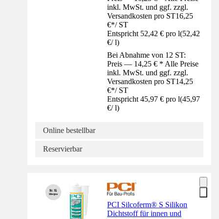
inkl. MwSt. und ggf. zzgl.
Versandkosten pro ST
16,25
€
*
/
ST
Entspricht 52,42 € pro l
(
52,42
€
/
l
)
Bei Abnahme von 12 ST:
Preis — 14,25 € * Alle Preise
inkl. MwSt. und ggf. zzgl.
Versandkosten pro ST
14,25
€
*
/
ST
Entspricht 45,97 € pro l
(
45,97
€
/
l
)
Online bestellbar
Reservierbar
PCI Silcoferm® S Silikon
Dichtstoff für innen und