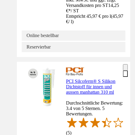
Versandkosten pro ST
14,25
€
*
/
ST
Entspricht 45,97 € pro l
(
45,97
€
/
l
)
Online bestellbar
Reservierbar
PCI Silcoferm® S Silikon
Dichtstoff für innen und
aussen manhattan 310 ml
Durchschnittliche Bewertung:
3.4 von 5 Sternen. 5
Bewertungen.
(
5
)