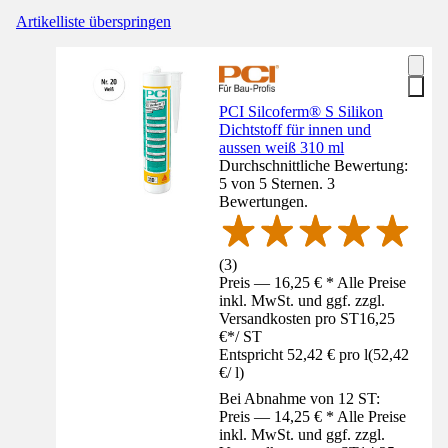
Artikelliste überspringen
PCI Silcoferm® S Silikon
Dichtstoff für innen und
aussen weiß 310 ml
Durchschnittliche Bewertung:
5 von 5 Sternen. 3
Bewertungen.
(
3
)
Preis — 16,25 € * Alle Preise
inkl. MwSt. und ggf. zzgl.
Versandkosten pro ST
16,25
€
*
/
ST
Entspricht 52,42 € pro l
(
52,42
€
/
l
)
Bei Abnahme von 12 ST:
Preis — 14,25 € * Alle Preise
inkl. MwSt. und ggf. zzgl.