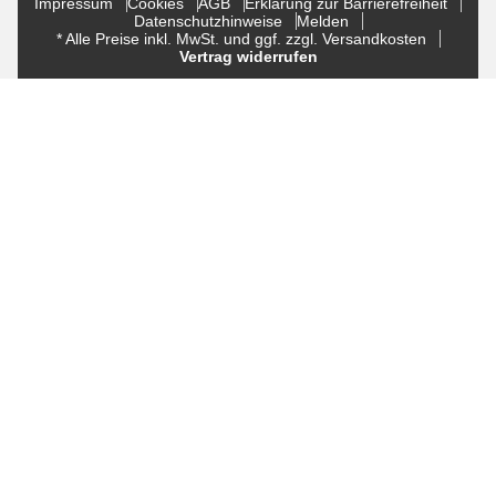
Impressum
Cookies
AGB
Erklärung zur Barrierefreiheit
Datenschutzhinweise
Melden
* Alle Preise inkl. MwSt. und ggf. zzgl. Versandkosten
Vertrag widerrufen