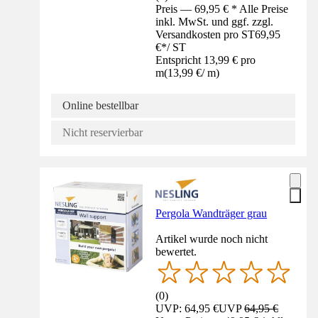
Preis — 69,95 € * Alle Preise
inkl. MwSt. und ggf. zzgl.
Versandkosten pro ST
69,95
€
*
/
ST
Entspricht 13,99 € pro
m
(
13,99 €
/
m
)
Online bestellbar
Nicht reservierbar
Pergola Wandträger grau
Artikel wurde noch nicht
bewertet.
(
0
)
UVP: 64,95 €
UVP
64,95 €