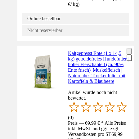
€
/
kg
)
Online bestellbar
Nicht reservierbar
Kaltgepresst Ente (1 x 14,5
kg) getreidefreies Hundefutter |
hoher Fleischanteil (ca. 90%
Ente frisch)| Muskelfleisch |
Naturnahes Trockenfutter mit
Kartoffeln & Blaubeere
Artikel wurde noch nicht
bewertet.
(
0
)
Preis — 69,99 € * Alle Preise
inkl. MwSt. und ggf. zzgl.
Versandkosten pro ST
69,99