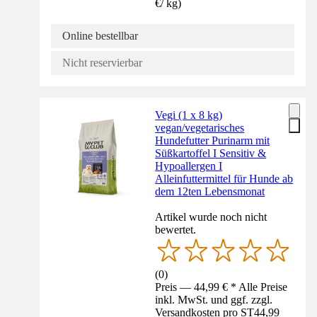
€
/
kg
)
Online bestellbar
Nicht reservierbar
Vegi (1 x 8 kg)
vegan/vegetarisches
Hundefutter Purinarm mit
Süßkartoffel I Sensitiv &
Hypoallergen I
Alleinfuttermittel für Hunde ab
dem 12ten Lebensmonat
Artikel wurde noch nicht
bewertet.
(
0
)
Preis — 44,99 € * Alle Preise
inkl. MwSt. und ggf. zzgl.
Versandkosten pro ST
44,99