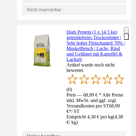
Nicht reservierbar
High Protein (1 x 14,5 kg)
getreidefreies Trockenfutter |
Sehr hoher Fleischanteil 70% |
Muskelfleisch | Lachs, Rind
und Geflügel mit Kartoffel &
Lachsöl
Artikel wurde noch nicht
bewertet.
(
0
)
Preis — 68,99 € * Alle Preise
inkl. MwSt. und ggf. zzgl.
Versandkosten pro ST
68,99
€
*
/
ST
Entspricht 4,38 € pro kg
(
4,38
€
/
kg
)