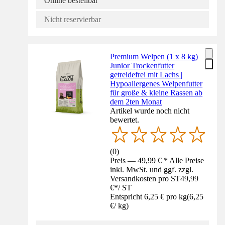
Online bestellbar
Nicht reservierbar
Premium Welpen (1 x 8 kg)
Junior Trockenfutter
getreidefrei mit Lachs |
Hypoallergenes Welpenfutter
für große & kleine Rassen ab
dem 2ten Monat
Artikel wurde noch nicht
bewertet.
(
0
)
Preis — 49,99 € * Alle Preise
inkl. MwSt. und ggf. zzgl.
Versandkosten pro ST
49,99
€
*
/
ST
Entspricht 6,25 € pro kg
(
6,25
€
/
kg
)