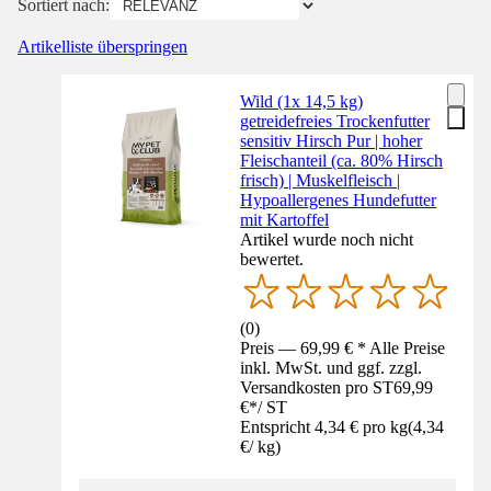
Sortiert nach:
Artikelliste überspringen
Wild (1x 14,5 kg)
getreidefreies Trockenfutter
sensitiv Hirsch Pur | hoher
Fleischanteil (ca. 80% Hirsch
frisch) | Muskelfleisch |
Hypoallergenes Hundefutter
mit Kartoffel
Artikel wurde noch nicht
bewertet.
(
0
)
Preis — 69,99 € * Alle Preise
inkl. MwSt. und ggf. zzgl.
Versandkosten pro ST
69,99
€
*
/
ST
Entspricht 4,34 € pro kg
(
4,34
€
/
kg
)