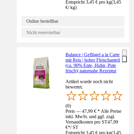
Entspricht 3,45 € pro kg
(
3,45
€
/
kg
)
Online bestellbar
Nicht reservierbar
Balance | Geflügel a la Carte
mit Reis | hoher Fleischanteil
(ca. 90% Ente, Huhn, Pute
frisch)| naturnahe Rezeptur
Artikel wurde noch nicht
bewertet.
(
0
)
Preis — 47,99 € * Alle Preise
inkl. MwSt. und ggf. zzgl.
Versandkosten pro ST
47,99
€
*
/
ST
Entspricht 3,45 € pro kg
(
3,45