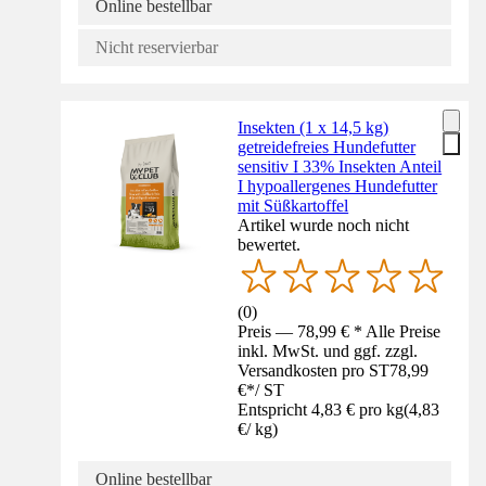
Online bestellbar
Nicht reservierbar
Insekten (1 x 14,5 kg)
getreidefreies Hundefutter
sensitiv I 33% Insekten Anteil
I hypoallergenes Hundefutter
mit Süßkartoffel
Artikel wurde noch nicht
bewertet.
(
0
)
Preis — 78,99 € * Alle Preise
inkl. MwSt. und ggf. zzgl.
Versandkosten pro ST
78,99
€
*
/
ST
Entspricht 4,83 € pro kg
(
4,83
€
/
kg
)
Online bestellbar