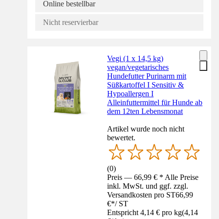
Online bestellbar
Nicht reservierbar
Vegi (1 x 14,5 kg)
vegan/vegetarisches
Hundefutter Purinarm mit
Süßkartoffel I Sensitiv &
Hypoallergen I
Alleinfuttermittel für Hunde ab
dem 12ten Lebensmonat
Artikel wurde noch nicht
bewertet.
(
0
)
Preis — 66,99 € * Alle Preise
inkl. MwSt. und ggf. zzgl.
Versandkosten pro ST
66,99
€
*
/
ST
Entspricht 4,14 € pro kg
(
4,14