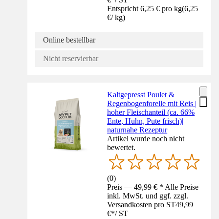
Entspricht 6,25 € pro kg
(
6,25
€
/
kg
)
Online bestellbar
Nicht reservierbar
Kaltgepresst Poulet &
Regenbogenforelle mit Reis |
hoher Fleischanteil (ca. 66%
Ente, Huhn, Pute frisch)|
naturnahe Rezeptur
Artikel wurde noch nicht
bewertet.
(
0
)
Preis — 49,99 € * Alle Preise
inkl. MwSt. und ggf. zzgl.
Versandkosten pro ST
49,99
€
*
/
ST