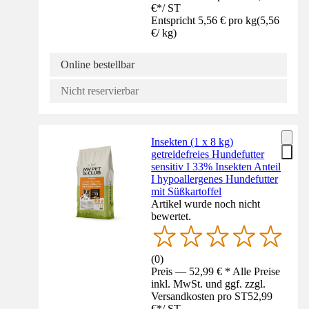
€
*
/
ST
Entspricht 5,56 € pro kg
(
5,56
€
/
kg
)
Online bestellbar
Nicht reservierbar
Insekten (1 x 8 kg)
getreidefreies Hundefutter
sensitiv I 33% Insekten Anteil
I hypoallergenes Hundefutter
mit Süßkartoffel
Artikel wurde noch nicht
bewertet.
(
0
)
Preis — 52,99 € * Alle Preise
inkl. MwSt. und ggf. zzgl.
Versandkosten pro ST
52,99
€
*
/
ST