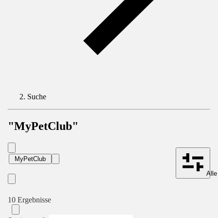
Suche
"MyPetClub"
MyPetClub
Alle
10 Ergebnisse