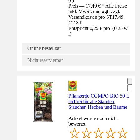
(
0
)
Preis — 17,49 € * Alle Preise
inkl. MwSt. und ggf. zzgl.
Versandkosten pro ST
17,49
€
*
/
ST
Entspricht 0,25 € pro l
(
0,25 €
/
l
)
Online bestellbar
Nicht reservierbar
Pflanzerde COMPO BIO 50 L
torffrei für alle Stauden,
Stäucher, Hecken und Bäume
Artikel wurde noch nicht
bewertet.