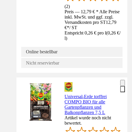
(
2
)
Preis — 12,79 € * Alle Preise
inkl. MwSt. und ggf. zzgl.
Versandkosten pro ST
12,79
€
*
/
ST
Entspricht 0,26 € pro l
(
0,26 €
/
l
)
Online bestellbar
Nicht reservierbar
Universal-Erde torffrei
COMPO BIO für alle
Gartenpflanzen und
Balkonpflanzen 7,5 L
Artikel wurde noch nicht
bewertet.