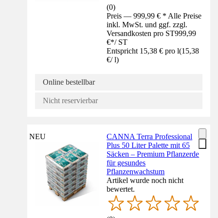
(
0
)
Preis — 999,99 € * Alle Preise
inkl. MwSt. und ggf. zzgl.
Versandkosten pro ST
999,99
€
*
/
ST
Entspricht 15,38 € pro l
(
15,38
€
/
l
)
Online bestellbar
Nicht reservierbar
NEU
CANNA Terra Professional
Plus 50 Liter Palette mit 65
Säcken – Premium Pflanzerde
für gesundes
Pflanzenwachstum
Artikel wurde noch nicht
bewertet.