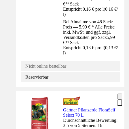
€
*
/
Sack
Entspricht 0,16 € pro l
(
0,16 €
/
l
)
Bei Abnahme von 48 Sack:
Preis — 5,99 € * Alle Preise
inkl. MwSt. und ggf. zzgl.
Versandkosten pro Sack
5,99
€
*
/
Sack
Entspricht 0,13 € pro l
(
0,13 €
/
l
)
Nicht online bestellbar
Reservierbar
Gärtner Pflanzerde FloraSelf
Select 70 L
Durchschnittliche Bewertung:
3.5 von 5 Sternen. 16