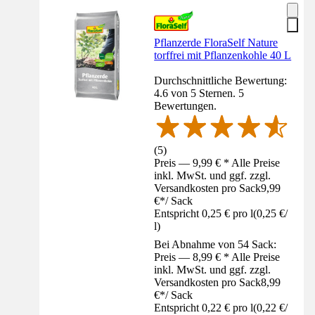
Pflanzerde FloraSelf Nature
torffrei mit Pflanzenkohle 40 L
Durchschnittliche Bewertung:
4.6 von 5 Sternen. 5
Bewertungen.
(
5
)
Preis — 9,99 € * Alle Preise
inkl. MwSt. und ggf. zzgl.
Versandkosten pro Sack
9,99
€
*
/
Sack
Entspricht 0,25 € pro l
(
0,25 €
/
l
)
Bei Abnahme von 54 Sack:
Preis — 8,99 € * Alle Preise
inkl. MwSt. und ggf. zzgl.
Versandkosten pro Sack
8,99
€
*
/
Sack
Entspricht 0,22 € pro l
(
0,22 €
/