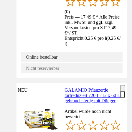
(
0
)
Preis — 17,49 € * Alle Preise
inkl. MwSt. und ggf. zzgl.
Versandkosten pro ST
17,49
€
*
/
ST
Entspricht 0,25 € pro l
(
0,25 €
/
l
)
Online bestellbar
Nicht reservierbar
NEU
GALAMIO Pflanzerde
torfreduziert 720 L (12 x 60 L)
gebrauchsfertig mit Dünger
Artikel wurde noch nicht
bewertet.