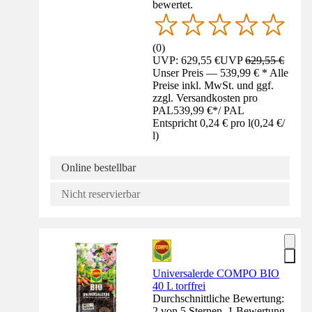
bewertet.
(
0
)
UVP: 629,55 €
UVP
629,55 €
Unser Preis — 539,99 € * Alle
Preise inkl. MwSt. und ggf.
zzgl. Versandkosten pro
PAL
539,99 €
*
/
PAL
Entspricht 0,24 € pro l
(
0,24 €
/
l
)
Online bestellbar
Nicht reservierbar
Universalerde COMPO BIO
40 L torffrei
Durchschnittliche Bewertung:
2 von 5 Sternen. 1 Bewertung.