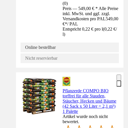
(
0
)
Preis — 549,00 € * Alle Preise
inkl. MwSt. und ggf. zzgl.
Versandkosten pro PAL
549,00
€
*
/
PAL
Entspricht 0,22 € pro l
(
0,22 €
/
l
)
Online bestellbar
Nicht reservierbar
Pflanzerde COMPO BIO
torffrei für alle Stauden,
Stäucher, Hecken und Bäume
(42 Sack x 50 Liter = 2,1 m³)
1 Palette
Artikel wurde noch nicht
bewertet.