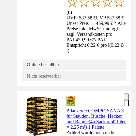
(
0
)
UVP: 587,58 €
UVP
587,58 €
Unser Preis — 459,99 € * Alle
Preise inkl. MwSt. und ggf.
zzgl. Versandkosten pro
PAL
459,99 €
*
/
PAL
Entspricht 0,22 € pro l
(
0,22 €
/
l
)
Online bestellbar
Nicht reservierbar
Pflanzerde COMPO SANA®
für Stauden, Büsche, Hecken
und Bäume(45 Sack x 50 Liter
= 2,25 m³) 1 Palette
Artikel wurde noch nicht