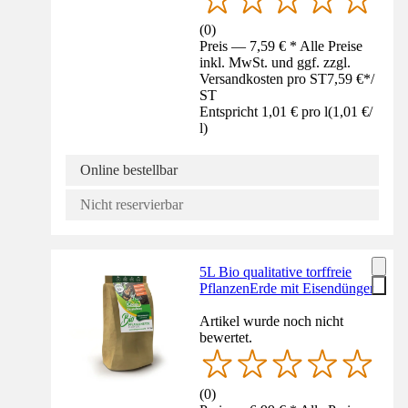
(
0
)
Preis — 7,59 € * Alle Preise
inkl. MwSt. und ggf. zzgl.
Versandkosten pro ST
7,59 €
*
/
ST
Entspricht 1,01 € pro l
(
1,01 €
/
l
)
Online bestellbar
Nicht reservierbar
5L Bio qualitative torffreie
PflanzenErde mit Eisendünger
Artikel wurde noch nicht
bewertet.
(
0
)