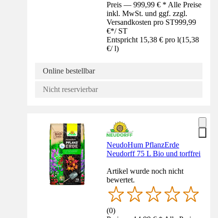
Preis — 999,99 € * Alle Preise
inkl. MwSt. und ggf. zzgl.
Versandkosten pro ST
999,99
€
*
/
ST
Entspricht 15,38 € pro l
(
15,38
€
/
l
)
Online bestellbar
Nicht reservierbar
Neudo­Hum Pflanz­Erde
Neudorff 75 L Bio und torffrei
Artikel wurde noch nicht
bewertet.
(
0
)