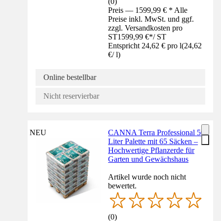
(
0
)
Preis — 1599,99 € * Alle
Preise inkl. MwSt. und ggf.
zzgl. Versandkosten pro
ST
1599,99 €
*
/
ST
Entspricht 24,62 € pro l
(
24,62
€
/
l
)
Online bestellbar
Nicht reservierbar
NEU
CANNA Terra Professional 50
Liter Palette mit 65 Säcken –
Hochwertige Pflanzerde für
Garten und Gewächshaus
Artikel wurde noch nicht
bewertet.
(
0
)