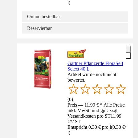
l
)
Online bestellbar
Reservierbar
Gärtner Pflanzerde FloraSelf
Select 40 L
Artikel wurde noch nicht
bewertet.
(
0
)
Preis — 11,99 € * Alle Preise
inkl. MwSt. und ggf. zzgl.
Versandkosten pro ST
11,99
€
*
/
ST
Entspricht 0,30 € pro l
(
0,30 €
/
l
)