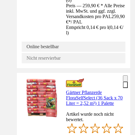
(
0
)
Preis — 259,90 € * Alle Preise
inkl. MwSt. und ggf. zzgl.
Versandkosten pro PAL
259,90
€
*
/
PAL
Entspricht 0,14 € pro l
(
0,14 €
/
l
)
Online bestellbar
Nicht reservierbar
Gärtner Pflanzerde
FloraSelfSelect (36 Sack x 70
Liter = 2,52 m³) 1 Palette
Artikel wurde noch nicht
bewertet.