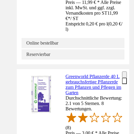
Preis — 11,99 € * Alle Preise
inkl. MwSt. und ggf. zzgl.
Versandkosten pro ST
11,99
€
*
/
ST
Entspricht 0,20 € pro l
(
0,20 €
/
l
)
Online bestellbar
Reservierbar
Greenworld Pflanzerde 40 L
gebrauchsfertige Pflanzerde
zum Pflanzen und Pflegen im
Garten
Durchschnittliche Bewertung:
2.1 von 5 Sternen. 8
Bewertungen.
(
8
)
Preis — 3,00 € * Alle Preise