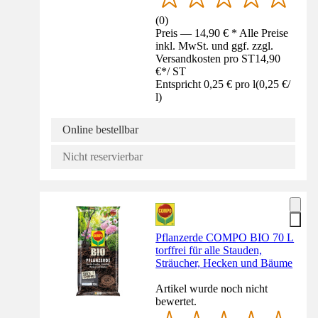
(
0
)
Preis — 14,90 € * Alle Preise
inkl. MwSt. und ggf. zzgl.
Versandkosten pro ST
14,90
€
*
/
ST
Entspricht 0,25 € pro l
(
0,25 €
/
l
)
Online bestellbar
Nicht reservierbar
Pflanzerde COMPO BIO 70 L
torffrei für alle Stauden,
Sträucher, Hecken und Bäume
Artikel wurde noch nicht
bewertet.