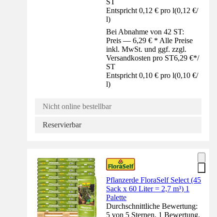
ST
Entspricht 0,12 € pro l
(
0,12 €
/
l
)
Bei Abnahme von 42 ST:
Preis — 6,29 € * Alle Preise
inkl. MwSt. und ggf. zzgl.
Versandkosten pro ST
6,29 €
*
/
ST
Entspricht 0,10 € pro l
(
0,10 €
/
l
)
Nicht online bestellbar
Reservierbar
Pflanzerde FloraSelf Select (45
Sack x 60 Liter = 2,7 m³) 1
Palette
Durchschnittliche Bewertung:
5 von 5 Sternen. 1 Bewertung.