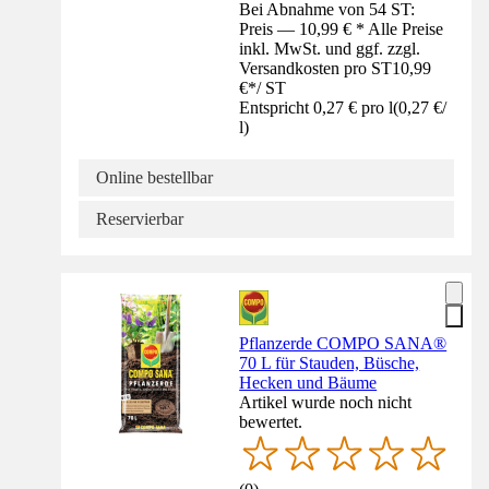
Bei Abnahme von 54 ST:
Preis — 10,99 € * Alle Preise
inkl. MwSt. und ggf. zzgl.
Versandkosten pro ST
10,99
€
*
/
ST
Entspricht 0,27 € pro l
(
0,27 €
/
l
)
Online bestellbar
Reservierbar
Pflanzerde COMPO SANA®
70 L für Stauden, Büsche,
Hecken und Bäume
Artikel wurde noch nicht
bewertet.