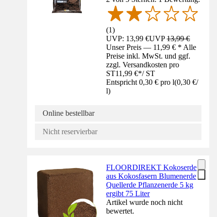
(
1
)
UVP: 13,99 €
UVP
13,99 €
Unser Preis — 11,99 € * Alle
Preise inkl. MwSt. und ggf.
zzgl. Versandkosten pro
ST
11,99 €
*
/
ST
Entspricht 0,30 € pro l
(
0,30 €
/
l
)
Online bestellbar
Nicht reservierbar
FLOORDIREKT Kokoserde
aus Kokosfasern Blumenerde
Quellerde Pflanzenerde 5 kg
ergibt 75 Liter
Artikel wurde noch nicht
bewertet.