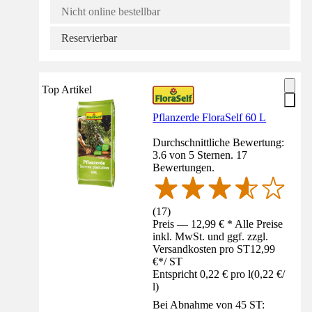
Nicht online bestellbar
Reservierbar
Top Artikel
Pflanzerde FloraSelf 60 L
Durchschnittliche Bewertung:
3.6 von 5 Sternen. 17
Bewertungen.
(
17
)
Preis — 12,99 € * Alle Preise
inkl. MwSt. und ggf. zzgl.
Versandkosten pro ST
12,99
€
*
/
ST
Entspricht 0,22 € pro l
(
0,22 €
/
l
)
Bei Abnahme von 45 ST: