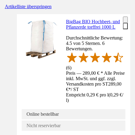
Artikelliste überspringen
BigBag BIO Hochbeet- und
Pflanzerde torffrei 1000 L
Durchschnittliche Bewertung:
4.5 von 5 Sternen. 6
Bewertungen.
(
6
)
Preis — 289,00 € * Alle Preise
inkl. MwSt. und ggf. zzgl.
Versandkosten pro ST
289,00
€
*
/
ST
Entspricht 0,29 € pro l
(
0,29 €
/
l
)
Online bestellbar
Nicht reservierbar