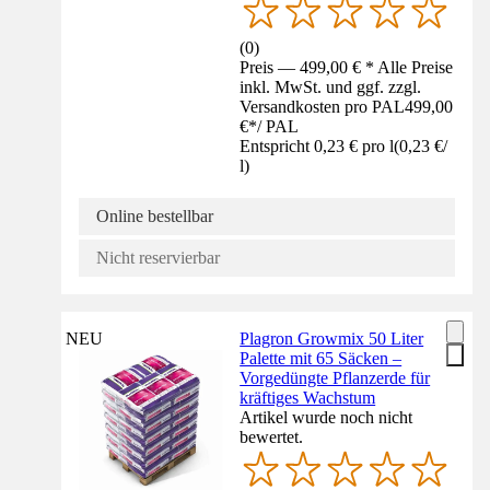
(
0
)
Preis — 499,00 € * Alle Preise
inkl. MwSt. und ggf. zzgl.
Versandkosten pro PAL
499,00
€
*
/
PAL
Entspricht 0,23 € pro l
(
0,23 €
/
l
)
Online bestellbar
Nicht reservierbar
NEU
Plagron Growmix 50 Liter
Palette mit 65 Säcken –
Vorgedüngte Pflanzerde für
kräftiges Wachstum
Artikel wurde noch nicht
bewertet.