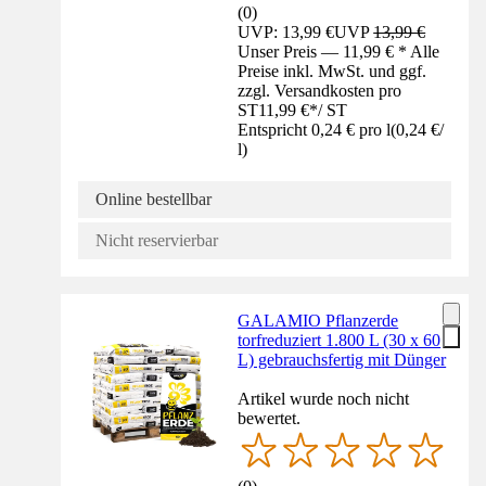
(
0
)
UVP: 13,99 €
UVP
13,99 €
Unser Preis — 11,99 € * Alle
Preise inkl. MwSt. und ggf.
zzgl. Versandkosten pro
ST
11,99 €
*
/
ST
Entspricht 0,24 € pro l
(
0,24 €
/
l
)
Online bestellbar
Nicht reservierbar
GALAMIO Pflanzerde
torfreduziert 1.800 L (30 x 60
L) gebrauchsfertig mit Dünger
Artikel wurde noch nicht
bewertet.