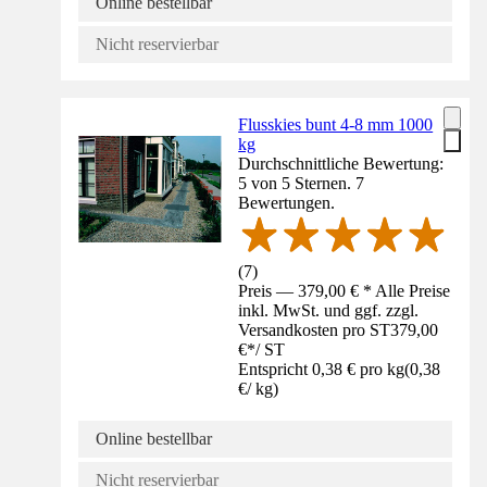
Online bestellbar
Nicht reservierbar
Flusskies bunt 4-8 mm 1000
kg
Durchschnittliche Bewertung:
5 von 5 Sternen. 7
Bewertungen.
(
7
)
Preis — 379,00 € * Alle Preise
inkl. MwSt. und ggf. zzgl.
Versandkosten pro ST
379,00
€
*
/
ST
Entspricht 0,38 € pro kg
(
0,38
€
/
kg
)
Online bestellbar
Nicht reservierbar