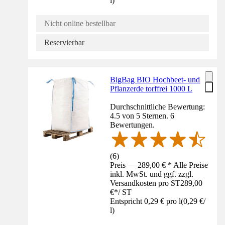
l
)
Nicht online bestellbar
Reservierbar
BigBag BIO Hochbeet- und
Pflanzerde torffrei 1000 L
Durchschnittliche Bewertung:
4.5 von 5 Sternen. 6
Bewertungen.
(
6
)
Preis — 289,00 € * Alle Preise
inkl. MwSt. und ggf. zzgl.
Versandkosten pro ST
289,00
€
*
/
ST
Entspricht 0,29 € pro l
(
0,29 €
/
l
)