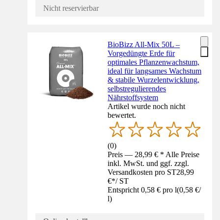
Nicht reservierbar
BioBizz All-Mix 50L –
Vorgedüngte Erde für
optimales Pflanzenwachstum,
ideal für langsames Wachstum
& stabile Wurzelentwicklung,
selbstregulierendes
Nährstoffsystem
Artikel wurde noch nicht
bewertet.
(
0
)
Preis — 28,99 € * Alle Preise
inkl. MwSt. und ggf. zzgl.
Versandkosten pro ST
28,99
€
*
/
ST
Entspricht 0,58 € pro l
(
0,58 €
/
l
)