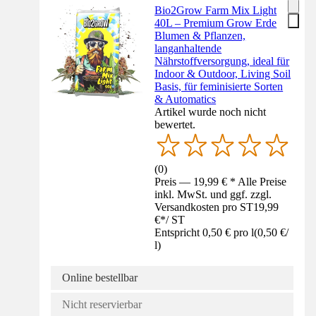
Bio2Grow Farm Mix Light
40L – Premium Grow Erde
Blumen & Pflanzen,
langanhaltende
Nährstoffversorgung, ideal für
Indoor & Outdoor, Living Soil
Basis, für feminisierte Sorten
& Automatics
Artikel wurde noch nicht
bewertet.
(
0
)
Preis — 19,99 € * Alle Preise
inkl. MwSt. und ggf. zzgl.
Versandkosten pro ST
19,99
€
*
/
ST
Entspricht 0,50 € pro l
(
0,50 €
/
l
)
Online bestellbar
Nicht reservierbar