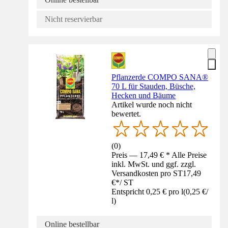
Nicht reservierbar
Pflanzerde COMPO SANA®
70 L für Stauden, Büsche,
Hecken und Bäume
Artikel wurde noch nicht
bewertet.
(
0
)
Preis — 17,49 € * Alle Preise
inkl. MwSt. und ggf. zzgl.
Versandkosten pro ST
17,49
€
*
/
ST
Entspricht 0,25 € pro l
(
0,25 €
/
l
)
Online bestellbar