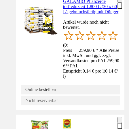
GALAMIO Pflanzerde
torfreduziert 1.800 L (30 x 60
L) gebrauchsfertig mit Dünger
Artikel wurde noch nicht
bewertet.
(
0
)
Preis — 259,90 € * Alle Preise
inkl. MwSt. und ggf. zzgl.
Versandkosten pro PAL
259,90
€
*
/
PAL
Entspricht 0,14 € pro l
(
0,14 €
/
l
)
Online bestellbar
Nicht reservierbar