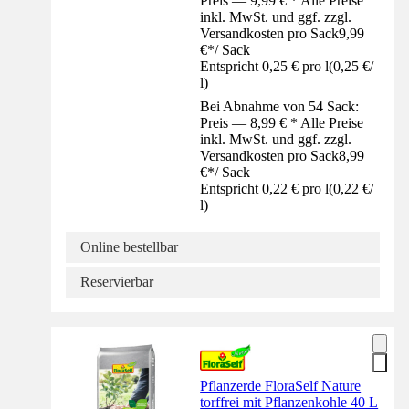
Preis — 9,99 € * Alle Preise
inkl. MwSt. und ggf. zzgl.
Versandkosten pro Sack
9,99
€
*
/
Sack
Entspricht 0,25 € pro l
(
0,25 €
/
l
)
Bei Abnahme von 54 Sack:
Preis — 8,99 € * Alle Preise
inkl. MwSt. und ggf. zzgl.
Versandkosten pro Sack
8,99
€
*
/
Sack
Entspricht 0,22 € pro l
(
0,22 €
/
l
)
Online bestellbar
Reservierbar
Pflanzerde FloraSelf Nature
torffrei mit Pflanzenkohle 40 L