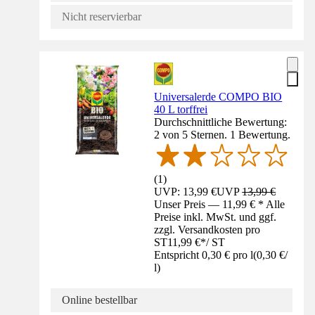
Nicht reservierbar
Universalerde COMPO BIO
40 L torffrei
Durchschnittliche Bewertung:
2 von 5 Sternen. 1 Bewertung.
(
1
)
UVP: 13,99 €
UVP
13,99 €
Unser Preis — 11,99 € * Alle
Preise inkl. MwSt. und ggf.
zzgl. Versandkosten pro
ST
11,99 €
*
/
ST
Entspricht 0,30 € pro l
(
0,30 €
/
l
)
Online bestellbar