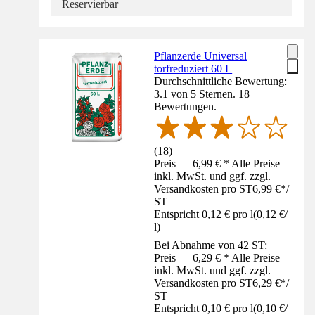
Reservierbar
Pflanzerde Universal
torfreduziert 60 L
Durchschnittliche Bewertung:
3.1 von 5 Sternen. 18
Bewertungen.
(
18
)
Preis — 6,99 € * Alle Preise
inkl. MwSt. und ggf. zzgl.
Versandkosten pro ST
6,99 €
*
/
ST
Entspricht 0,12 € pro l
(
0,12 €
/
l
)
Bei Abnahme von 42 ST:
Preis — 6,29 € * Alle Preise
inkl. MwSt. und ggf. zzgl.
Versandkosten pro ST
6,29 €
*
/
ST
Entspricht 0,10 € pro l
(
0,10 €
/