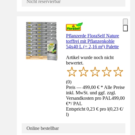
Nicht reservierbar
Pflanzerde FloraSelf Nature
torffrei mit Pflanzenkohle
54x40 L (= 2,16 m³) Palette
Artikel wurde noch nicht
bewertet.
(
0
)
Preis — 499,00 € * Alle Preise
inkl. MwSt. und ggf. zzgl.
Versandkosten pro PAL
499,00
€
*
/
PAL
Entspricht 0,23 € pro l
(
0,23 €
/
l
)
Online bestellbar