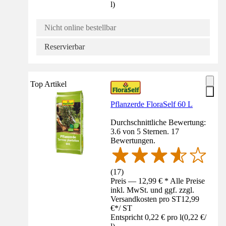
l
)
Nicht online bestellbar
Reservierbar
Top Artikel
Pflanzerde FloraSelf 60 L
Durchschnittliche Bewertung:
3.6 von 5 Sternen. 17
Bewertungen.
(
17
)
Preis — 12,99 € * Alle Preise
inkl. MwSt. und ggf. zzgl.
Versandkosten pro ST
12,99
€
*
/
ST
Entspricht 0,22 € pro l
(
0,22 €
/