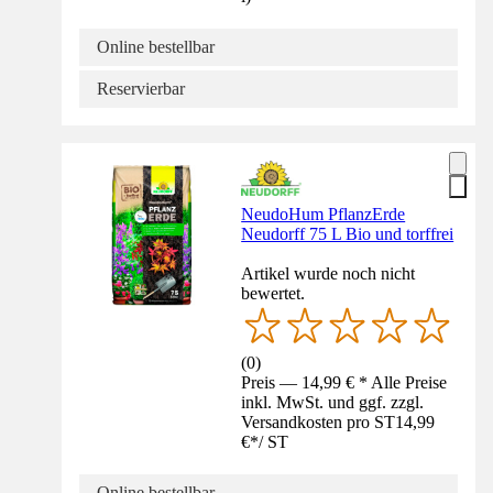
Online bestellbar
Reservierbar
Neudo­Hum Pflanz­Erde
Neudorff 75 L Bio und torffrei
Artikel wurde noch nicht
bewertet.
(
0
)
Preis — 14,99 € * Alle Preise
inkl. MwSt. und ggf. zzgl.
Versandkosten pro ST
14,99
€
*
/
ST
Online bestellbar