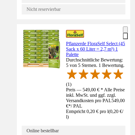
Nicht reservierbar
Pflanzerde FloraSelf Select (45
Sack x 60 Liter = 2,7 m³) 1
Palette
Durchschnittliche Bewertung:
5 von 5 Sternen. 1 Bewertung.
(
1
)
Preis — 549,00 € * Alle Preise
inkl. MwSt. und ggf. zzgl.
Versandkosten pro PAL
549,00
€
*
/
PAL
Entspricht 0,20 € pro l
(
0,20 €
/
l
)
Online bestellbar