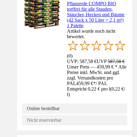
Pflanzerde COMPO BIO
torffrei für alle Stauden,
Stäucher, Hecken und Bäume
(42 Sack x 50 Liter = 2,1 m³)
1 Palette
Artikel wurde noch nicht
bewertet.
(
0
)
UVP: 587,58 €
UVP
587,58 €
Unser Preis — 459,99 € * Alle
Preise inkl. MwSt. und ggf.
zzgl. Versandkosten pro
PAL
459,99 €
*
/
PAL
Entspricht 0,22 € pro l
(
0,22 €
/
l
)
Online bestellbar
Nicht reservierbar