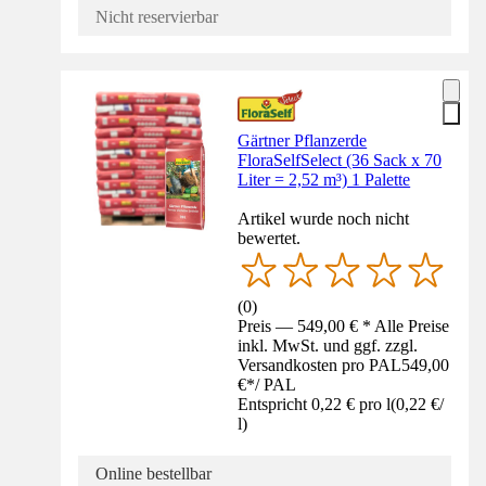
Nicht reservierbar
Gärtner Pflanzerde
FloraSelfSelect (36 Sack x 70
Liter = 2,52 m³) 1 Palette
Artikel wurde noch nicht
bewertet.
(
0
)
Preis — 549,00 € * Alle Preise
inkl. MwSt. und ggf. zzgl.
Versandkosten pro PAL
549,00
€
*
/
PAL
Entspricht 0,22 € pro l
(
0,22 €
/
l
)
Online bestellbar