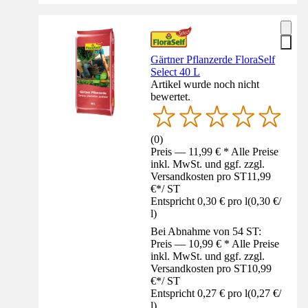
Gärtner Pflanzerde FloraSelf
Select 40 L
Artikel wurde noch nicht
bewertet.
(
0
)
Preis — 11,99 € * Alle Preise
inkl. MwSt. und ggf. zzgl.
Versandkosten pro ST
11,99
€
*
/
ST
Entspricht 0,30 € pro l
(
0,30 €
/
l
)
Bei Abnahme von 54 ST:
Preis — 10,99 € * Alle Preise
inkl. MwSt. und ggf. zzgl.
Versandkosten pro ST
10,99
€
*
/
ST
Entspricht 0,27 € pro l
(
0,27 €
/
l
)