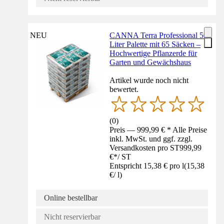
NEU
CANNA Terra Professional 50
Liter Palette mit 65 Säcken –
Hochwertige Pflanzerde für
Garten und Gewächshaus
Artikel wurde noch nicht
bewertet.
(
0
)
Preis — 999,99 € * Alle Preise
inkl. MwSt. und ggf. zzgl.
Versandkosten pro ST
999,99
€
*
/
ST
Entspricht 15,38 € pro l
(
15,38
€
/
l
)
Online bestellbar
Nicht reservierbar