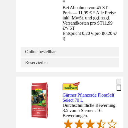
l
)
Bei Abnahme von 45 ST:
Preis — 11,99 € * Alle Preise
inkl. MwSt. und ggf. zzgl.
Versandkosten pro ST
11,99
€
*
/
ST
Entspricht 0,20 € pro l
(
0,20 €
/
l
)
Online bestellbar
Reservierbar
Gärtner Pflanzerde FloraSelf
Select 70 L
Durchschnittliche Bewertung:
3.5 von 5 Sternen. 16
Bewertungen.