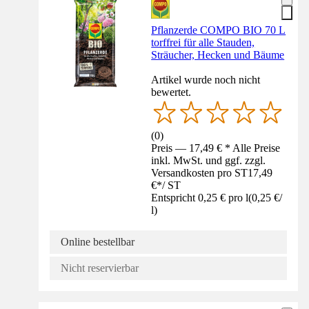
Pflanzerde COMPO BIO 70 L
torffrei für alle Stauden,
Sträucher, Hecken und Bäume
Artikel wurde noch nicht
bewertet.
(
0
)
Preis — 17,49 € * Alle Preise
inkl. MwSt. und ggf. zzgl.
Versandkosten pro ST
17,49
€
*
/
ST
Entspricht 0,25 € pro l
(
0,25 €
/
l
)
Online bestellbar
Nicht reservierbar