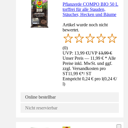
Pflanzerde COMPO BIO 50 L
torffrei für alle Stauden,
Stäucher, Hecken und Bäume
Artikel wurde noch nicht
bewertet.
(
0
)
UVP: 13,99 €
UVP
13,99 €
Unser Preis — 11,99 € * Alle
Preise inkl. MwSt. und ggf.
zzgl. Versandkosten pro
ST
11,99 €
*
/
ST
Entspricht 0,24 € pro l
(
0,24 €
/
l
)
Online bestellbar
Nicht reservierbar