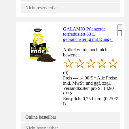
Nicht reservierbar
GALAMIO Pflanzerde
torfreduziert 60 L
gebrauchsfertig mit Dünger
Artikel wurde noch nicht
bewertet.
(
0
)
Preis — 14,90 € * Alle Preise
inkl. MwSt. und ggf. zzgl.
Versandkosten pro ST
14,90
€
*
/
ST
Entspricht 0,25 € pro l
(
0,25 €
/
l
)
Online bestellbar
Nicht reservierbar