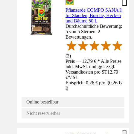
Pflanzerde COMPO SANA®
für Stauden, Büsche, Hecken
und Bäume 50 L
Durchschnittliche Bewertung:
5 von 5 Sternen. 2
Bewertungen.
(
2
)
Preis — 12,79 € * Alle Preise
inkl. MwSt. und ggf. zzgl.
Versandkosten pro ST
12,79
€
*
/
ST
Entspricht 0,26 € pro l
(
0,26 €
/
l
)
Online bestellbar
Nicht reservierbar