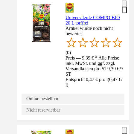
Universalerde COMPO BIO
20 L torffrei
Artikel wurde noch nicht
bewertet.
(
0
)
Preis — 9,39 € * Alle Preise
inkl. MwSt. und ggf. zzgl.
Versandkosten pro ST
9,39 €
*
/
ST
Entspricht 0,47 € pro l
(
0,47 €
/
l
)
Online bestellbar
Nicht reservierbar