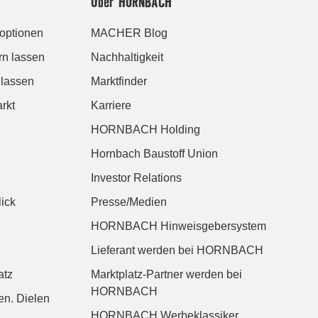
Über HORNBACH
roptionen
MACHER Blog
rn lassen
Nachhaltigkeit
 lassen
Marktfinder
rkt
Karriere
HORNBACH Holding
Hornbach Baustoff Union
Investor Relations
ick
Presse/Medien
HORNBACH Hinweisgebersystem
Lieferant werden bei HORNBACH
atz
Marktplatz-Partner werden bei
HORNBACH
n. Dielen
HORNBACH Werbeklassiker