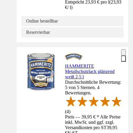
Entspricht 23,93 € pro l
(
23,93
€
/
l
)
Online bestellbar
Reservierbar
HAMMERITE
Metallschutzlack glänzend
weiß 2,5 l
Durchschnittliche Bewertung:
5 von 5 Sternen. 4
Bewertungen.
(
4
)
Preis — 39,95 € * Alle Preise
inkl. MwSt. und ggf. zzgl.
Versandkosten pro ST
39,95
€
*
/
ST