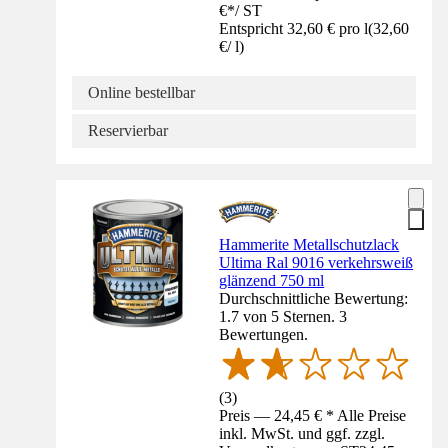
€
*
/
ST
Entspricht 32,60 € pro l
(
32,60
€
/
l
)
Online bestellbar
Reservierbar
Hammerite Metallschutzlack
Ultima Ral 9016 verkehrsweiß
glänzend 750 ml
Durchschnittliche Bewertung:
1.7 von 5 Sternen. 3
Bewertungen.
(
3
)
Preis — 24,45 € * Alle Preise
inkl. MwSt. und ggf. zzgl.