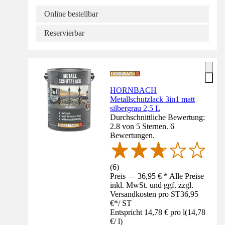
Online bestellbar
Reservierbar
HORNBACH
Metallschutzlack 3in1 matt
silbergrau 2,5 L
Durchschnittliche Bewertung:
2.8 von 5 Sternen. 6
Bewertungen.
(
6
)
Preis — 36,95 € * Alle Preise
inkl. MwSt. und ggf. zzgl.
Versandkosten pro ST
36,95
€
*
/
ST
Entspricht 14,78 € pro l
(
14,78
€
/
l
)