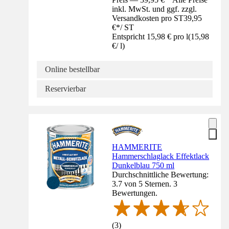
inkl. MwSt. und ggf. zzgl.
Versandkosten pro ST
39,95
€
*
/
ST
Entspricht 15,98 € pro l
(
15,98
€
/
l
)
Online bestellbar
Reservierbar
HAMMERITE
Hammerschlaglack Effektlack
Dunkelblau 750 ml
Durchschnittliche Bewertung:
3.7 von 5 Sternen. 3
Bewertungen.
(
3
)