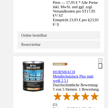
Preis — 17,95 € * Alle Preise
inkl. MwSt. und ggf. zzgl.
Versandkosten pro ST
17,95
€
*
/
ST
Entspricht 23,93 € pro l
(
23,93
€
/
l
)
Online bestellbar
Reservierbar
HORNBACH
Metallschutzlack Plus matt
weiß 2,5 l
Durchschnittliche Bewertung:
5 von 5 Sternen. 1 Bewertung.
(
1
)