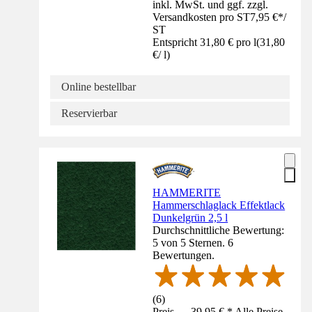
inkl. MwSt. und ggf. zzgl.
Versandkosten pro ST
7,95 €
*
/
ST
Entspricht 31,80 € pro l
(
31,80
€
/
l
)
Online bestellbar
Reservierbar
HAMMERITE
Hammerschlaglack Effektlack
Dunkelgrün 2,5 l
Durchschnittliche Bewertung:
5 von 5 Sternen. 6
Bewertungen.
(
6
)
Preis — 39,95 € * Alle Preise