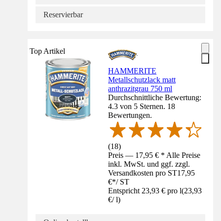
Reservierbar
Top Artikel
HAMMERITE
Metallschutzlack matt
anthrazitgrau 750 ml
Durchschnittliche Bewertung:
4.3 von 5 Sternen. 18
Bewertungen.
(
18
)
Preis — 17,95 € * Alle Preise
inkl. MwSt. und ggf. zzgl.
Versandkosten pro ST
17,95
€
*
/
ST
Entspricht 23,93 € pro l
(
23,93
€
/
l
)