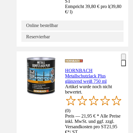
ST
Entspricht 39,80 € pro l
(
39,80
€
/
l
)
Online bestellbar
Reservierbar
HORNBACH
Metallschutzlack Plus
glänzend weiß 750 ml
Artikel wurde noch nicht
bewertet.
(
0
)
Preis — 21,95 € * Alle Preise
inkl. MwSt. und ggf. zzgl.
Versandkosten pro ST
21,95
€
*
/
ST