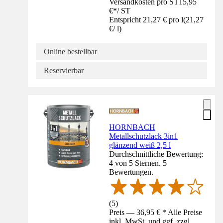
Versandkosten pro ST
15,95
€
*
/
ST
Entspricht 21,27 € pro l
(
21,27
€
/
l
)
Online bestellbar
Reservierbar
HORNBACH
Metallschutzlack 3in1
glänzend weiß 2,5 l
Durchschnittliche Bewertung:
4 von 5 Sternen. 5
Bewertungen.
(
5
)
Preis — 36,95 € * Alle Preise
inkl. MwSt. und ggf. zzgl.