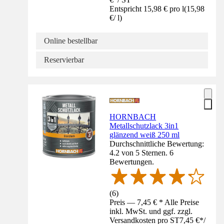
Entspricht 15,98 € pro l
(
15,98
€
/
l
)
Online bestellbar
Reservierbar
HORNBACH
Metallschutzlack 3in1
glänzend weiß 250 ml
Durchschnittliche Bewertung:
4.2 von 5 Sternen. 6
Bewertungen.
(
6
)
Preis — 7,45 € * Alle Preise
inkl. MwSt. und ggf. zzgl.
Versandkosten pro ST
7,45 €
*
/