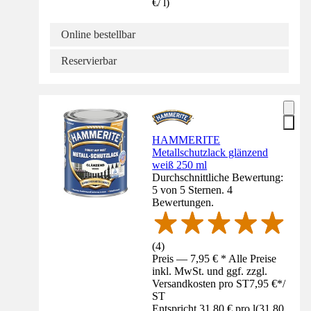
€
/
l
)
Online bestellbar
Reservierbar
HAMMERITE
Metallschutzlack glänzend
weiß 250 ml
Durchschnittliche Bewertung:
5 von 5 Sternen. 4
Bewertungen.
(
4
)
Preis — 7,95 € * Alle Preise
inkl. MwSt. und ggf. zzgl.
Versandkosten pro ST
7,95 €
*
/
ST
Entspricht 31,80 € pro l
(
31,80