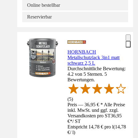
Online bestellbar
Reservierbar
HORNBACH
Metallschutzlack 3in1 matt
schwarz 2,5 L
Durchschnittliche Bewertung:
4.2 von 5 Sternen. 5
Bewertungen.
(
5
)
Preis — 36,95 € * Alle Preise
inkl. MwSt. und ggf. zzgl.
Versandkosten pro ST
36,95
€
*
/
ST
Entspricht 14,78 € pro l
(
14,78
€
/
l
)