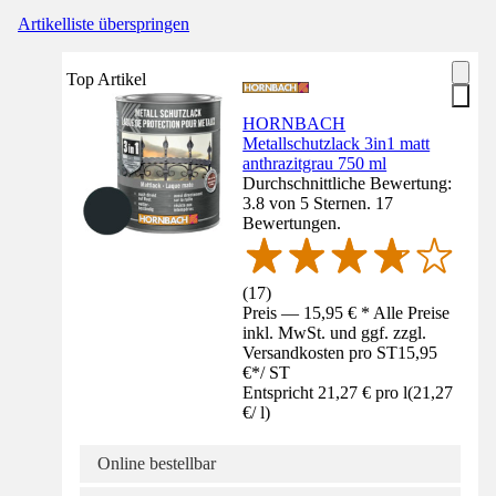
Artikelliste überspringen
Top Artikel
HORNBACH
Metallschutzlack 3in1 matt
anthrazitgrau 750 ml
Durchschnittliche Bewertung:
3.8 von 5 Sternen. 17
Bewertungen.
(
17
)
Preis — 15,95 € * Alle Preise
inkl. MwSt. und ggf. zzgl.
Versandkosten pro ST
15,95
€
*
/
ST
Entspricht 21,27 € pro l
(
21,27
€
/
l
)
Online bestellbar