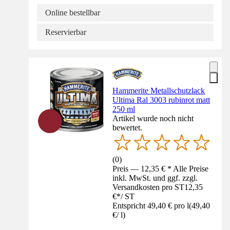
Online bestellbar
Reservierbar
Hammerite Metallschutzlack
Ultima Ral 3003 rubinrot matt
250 ml
Artikel wurde noch nicht
bewertet.
(
0
)
Preis — 12,35 € * Alle Preise
inkl. MwSt. und ggf. zzgl.
Versandkosten pro ST
12,35
€
*
/
ST
Entspricht 49,40 € pro l
(
49,40
€
/
l
)