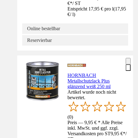
€
*
/
ST
Entspricht 17,95 € pro l
(
17,95
€
/
l
)
Online bestellbar
Reservierbar
HORNBACH
Metallschutzlack Plus
glänzend weiß 250 ml
Artikel wurde noch nicht
bewertet.
(
0
)
Preis — 9,95 € * Alle Preise
inkl. MwSt. und ggf. zzgl.
Versandkosten pro ST
9,95 €
*
/