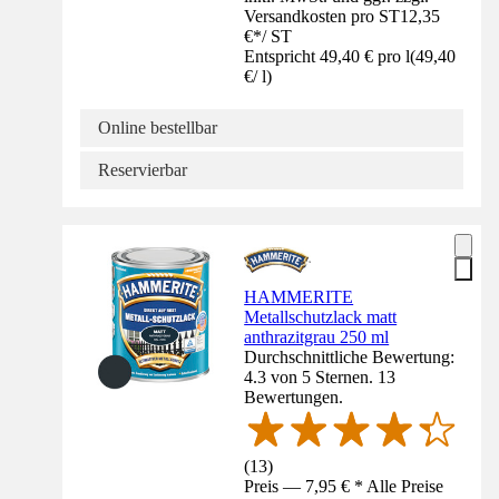
Versandkosten pro ST
12,35
€
*
/
ST
Entspricht 49,40 € pro l
(
49,40
€
/
l
)
Online bestellbar
Reservierbar
HAMMERITE
Metallschutzlack matt
anthrazitgrau 250 ml
Durchschnittliche Bewertung:
4.3 von 5 Sternen. 13
Bewertungen.
(
13
)
Preis — 7,95 € * Alle Preise