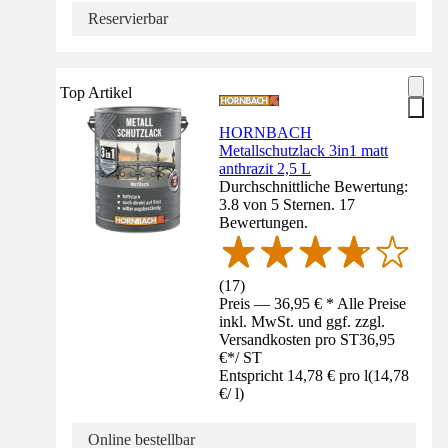
Reservierbar
Top Artikel
HORNBACH
Metallschutzlack 3in1 matt
anthrazit 2,5 L
Durchschnittliche Bewertung:
3.8 von 5 Sternen. 17
Bewertungen.
(
17
)
Preis — 36,95 € * Alle Preise
inkl. MwSt. und ggf. zzgl.
Versandkosten pro ST
36,95
€
*
/
ST
Entspricht 14,78 € pro l
(
14,78
€
/
l
)
Online bestellbar