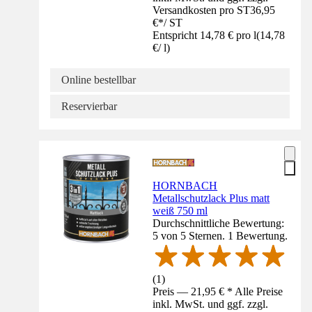
Versandkosten pro ST
36,95
€
*
/
ST
Entspricht 14,78 € pro l
(
14,78
€
/
l
)
Online bestellbar
Reservierbar
HORNBACH
Metallschutzlack Plus matt
weiß 750 ml
Durchschnittliche Bewertung:
5 von 5 Sternen. 1 Bewertung.
(
1
)
Preis — 21,95 € * Alle Preise
inkl. MwSt. und ggf. zzgl.