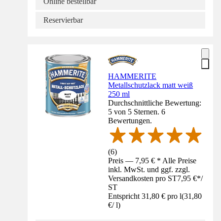
Online bestellbar
Reservierbar
HAMMERITE
Metallschutzlack matt weiß
250 ml
Durchschnittliche Bewertung:
5 von 5 Sternen. 6
Bewertungen.
(
6
)
Preis — 7,95 € * Alle Preise
inkl. MwSt. und ggf. zzgl.
Versandkosten pro ST
7,95 €
*
/
ST
Entspricht 31,80 € pro l
(
31,80
€
/
l
)