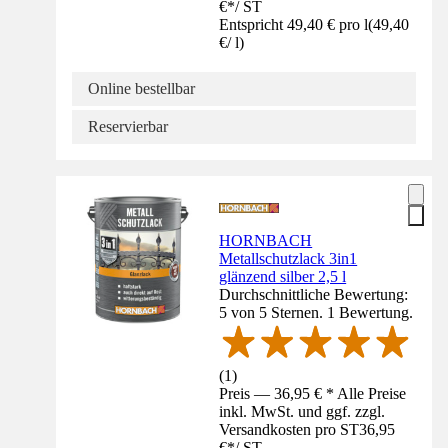
€
*
/
ST
Entspricht 49,40 € pro l
(
49,40
€
/
l
)
Online bestellbar
Reservierbar
HORNBACH
Metallschutzlack 3in1
glänzend silber 2,5 l
Durchschnittliche Bewertung:
5 von 5 Sternen. 1 Bewertung.
(
1
)
Preis — 36,95 € * Alle Preise
inkl. MwSt. und ggf. zzgl.
Versandkosten pro ST
36,95
€
*
/
ST