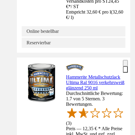
Versandkosten pro ST
24,45
€
*
/
ST
Entspricht 32,60 € pro l
(
32,60
€
/
l
)
Online bestellbar
Reservierbar
Hammerite Metallschutzlack
Ultima Ral 9016 verkehrsweiß
glänzend 250 ml
Durchschnittliche Bewertung:
1.7 von 5 Sternen. 3
Bewertungen.
(
3
)
Preis — 12,35 € * Alle Preise
inkl. MwSt. und ggf. zzgl.