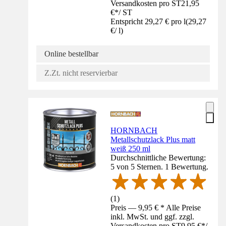
Versandkosten pro ST
21,95
€
*
/
ST
Entspricht 29,27 € pro l
(
29,27
€
/
l
)
Online bestellbar
Z.Zt. nicht reservierbar
HORNBACH
Metallschutzlack Plus matt
weiß 250 ml
Durchschnittliche Bewertung:
5 von 5 Sternen. 1 Bewertung.
(
1
)
Preis — 9,95 € * Alle Preise
inkl. MwSt. und ggf. zzgl.
Versandkosten pro ST
9,95 €
*
/