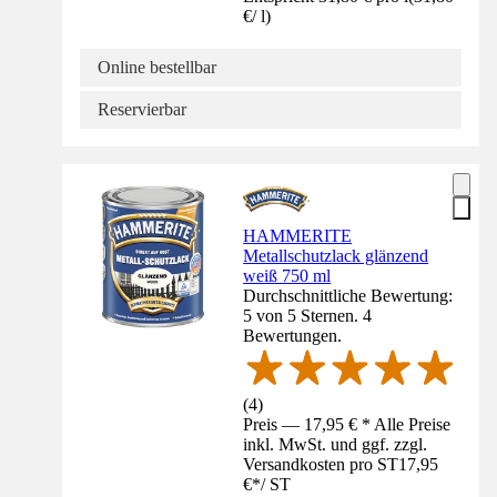
€
/
l
)
Online bestellbar
Reservierbar
HAMMERITE
Metallschutzlack glänzend
weiß 750 ml
Durchschnittliche Bewertung:
5 von 5 Sternen. 4
Bewertungen.
(
4
)
Preis — 17,95 € * Alle Preise
inkl. MwSt. und ggf. zzgl.
Versandkosten pro ST
17,95
€
*
/
ST