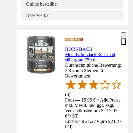
Online bestellbar
Reservierbar
HORNBACH
Metallschutzlack 3in1 matt
silbergrau 750 ml
Durchschnittliche Bewertung:
2.8 von 5 Sternen. 6
Bewertungen.
(
6
)
Preis — 15,95 € * Alle Preise
inkl. MwSt. und ggf. zzgl.
Versandkosten pro ST
15,95
€
*
/
ST
Entspricht 21,27 € pro l
(
21,27
€
/
l
)