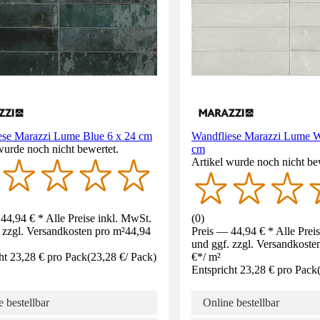
ese Marazzi Lume Blue 6 x 24 cm
Wandfliese Marazzi Lume W
wurde noch nicht bewertet.
cm
Artikel wurde noch nicht be
44,94 € * Alle Preise inkl. MwSt.
(
0
)
 zzgl. Versandkosten pro m²
44,94
Preis — 44,94 € * Alle Prei
und ggf. zzgl. Versandkoste
ht 23,28 € pro Pack
(
23,28 €
/
Pack
)
€
*
/
m²
Entspricht 23,28 € pro Pack
 bestellbar
Online bestellbar