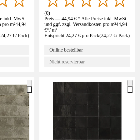
(
0
)
se inkl. MwSt.
Preis — 44,94 € * Alle Preise inkl. MwSt.
n pro m²
44,94
und ggf. zzgl. Versandkosten pro m²
44,94
€
*
/
m²
(
24,27 €
/
Pack
)
Entspricht 24,27 € pro Pack
(
24,27 €
/
Pack
)
Online bestellbar
Nicht reservierbar