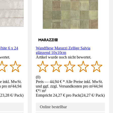
hite 6 x 24
Wandfliese Marazzi Zellige Salvia
glänzend 10x10cm
wertet.
Artikel wurde noch nicht bewertet.
(
0
)
se inkl. MwSt.
Preis — 44,94 € * Alle Preise inkl. MwSt.
n pro m²
44,94
und ggf. zzgl. Versandkosten pro m²
44,94
€
*
/
m²
(
23,28 €
/
Pack
)
Entspricht 24,27 € pro Pack
(
24,27 €
/
Pack
)
Online bestellbar