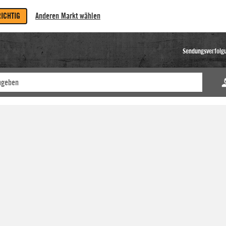
RICHTIG
Anderen Markt wählen
Sendungsverfolg