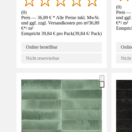
(
0
)
(
0
)
Preis — 
Preis — 36,89 € * Alle Preise inkl. MwSt.
und ggf.
und ggf. zzgl. Versandkosten pro m²
36,89
€
*
/
m²
€
*
/
m²
Entspric
Entspricht 39,84 € pro Pack
(
39,84 €
/
Pack
)
Online bestellbar
Online
Nicht reservierbar
Nicht 