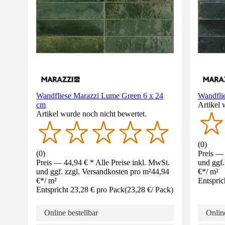
Wandfliese Marazzi Lume Green 6 x 24
Wandfli
cm
Artikel 
Artikel wurde noch nicht bewertet.
(
0
)
(
0
)
Preis — 
Preis — 44,94 € * Alle Preise inkl. MwSt.
und ggf.
und ggf. zzgl. Versandkosten pro m²
44,94
€
*
/
m²
€
*
/
m²
Entspric
Entspricht 23,28 € pro Pack
(
23,28 €
/
Pack
)
Online bestellbar
Online