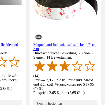
elbstklebend
Magnetband Industrial selbstklebend Ferrit
3 m
wertet.
Durchschnittliche Bewertung: 2.7 von 5
Sternen. 14 Bewertungen.
e inkl. MwSt.
(
14
)
n pro Pack
4,95
Preis — 7,95 € * Alle Preise inkl. MwSt.
und ggf. zzgl. Versandkosten pro ST
7,95
95 €
/
ST
)
€
*
/
ST
Entspricht 2,65 € pro m
(
2,65 €
/
m
)
Online bestellbar