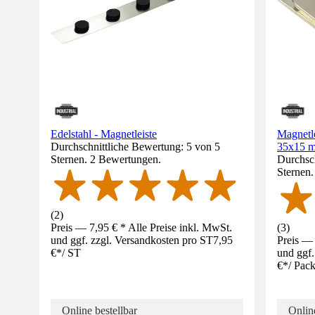
Edelstahl - Magnetleiste
Magnetle
Durchschnittliche Bewertung: 5 von 5
35x15 m
Sternen. 2 Bewertungen.
Durchsch
Sternen
(
2
)
Preis — 7,95 € * Alle Preise inkl. MwSt.
(
3
)
und ggf. zzgl. Versandkosten pro ST
7,95
Preis — 
€
*
/
ST
und ggf.
€
*
/
Pac
Online bestellbar
Online