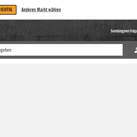
RICHTIG
Anderen Markt wählen
Sendungsverfolg