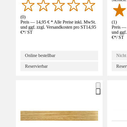
(
0
)
Preis — 14,95 € * Alle Preise inkl. MwSt.
(
1
)
und ggf. zzgl. Versandkosten pro ST
14,95
Preis — 
€
*
/
ST
und ggf.
€
*
/
ST
Online bestellbar
Nicht 
Reservierbar
Reser