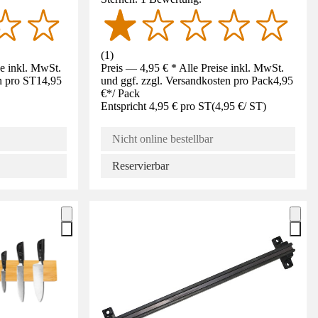
(
1
)
se inkl. MwSt.
Preis — 4,95 € * Alle Preise inkl. MwSt.
n pro ST
14,95
und ggf. zzgl. Versandkosten pro Pack
4,95
€
*
/
Pack
Entspricht 4,95 € pro ST
(
4,95 €
/
ST
)
Nicht online bestellbar
Reservierbar