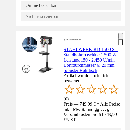
Online bestellbar
Nicht reservierbar
STAHLWERK BD-1500 ST
Standbohrmaschine 1.500 W
Leistung 150 - 2.450 U/min
Bohrdurchmesser Ø 20 mm
robuster Bohrtisch
Artikel wurde noch nicht
bewertet.
(
0
)
Preis — 749,99 € * Alle Preise
inkl. MwSt. und ggf. zzgl.
Versandkosten pro ST
749,99
€
*
/
ST