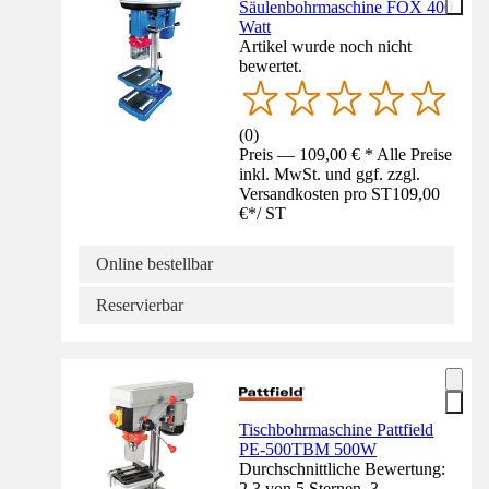
Säulenbohrmaschine FOX 400
Watt
Artikel wurde noch nicht
bewertet.
(
0
)
Preis — 109,00 € * Alle Preise
inkl. MwSt. und ggf. zzgl.
Versandkosten pro ST
109,00
€
*
/
ST
Online bestellbar
Reservierbar
Tischbohrmaschine Pattfield
PE-500TBM 500W
Durchschnittliche Bewertung:
2.3 von 5 Sternen. 3