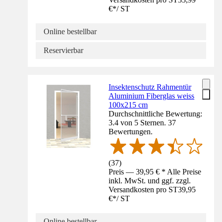
€
*
/
ST
Online bestellbar
Reservierbar
Insektenschutz Rahmentür
Aluminium Fiberglas weiss
100x215 cm
Durchschnittliche Bewertung:
3.4 von 5 Sternen. 37
Bewertungen.
(
37
)
Preis — 39,95 € * Alle Preise
inkl. MwSt. und ggf. zzgl.
Versandkosten pro ST
39,95
€
*
/
ST
Online bestellbar