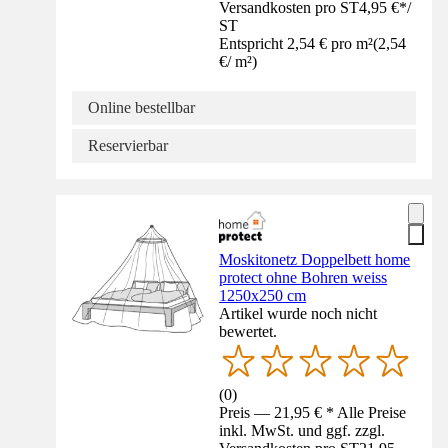
Versandkosten pro ST
4,95 €
*
/
ST
Entspricht 2,54 € pro m²
(
2,54
€
/
m²
)
Online bestellbar
Reservierbar
Moskitonetz Doppelbett home
protect ohne Bohren weiss
1250x250 cm
Artikel wurde noch nicht
bewertet.
(
0
)
Preis — 21,95 € * Alle Preise
inkl. MwSt. und ggf. zzgl.