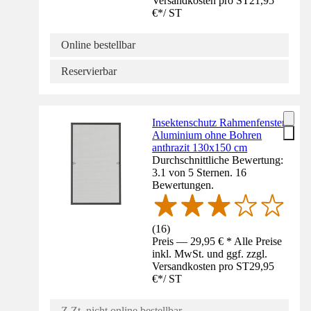
Versandkosten pro ST
21,95
€
*
/
ST
Online bestellbar
Reservierbar
Insektenschutz Rahmenfenster
Aluminium ohne Bohren
anthrazit 130x150 cm
Durchschnittliche Bewertung:
3.1 von 5 Sternen. 16
Bewertungen.
(
16
)
Preis — 29,95 € * Alle Preise
inkl. MwSt. und ggf. zzgl.
Versandkosten pro ST
29,95
€
*
/
ST
Z.Zt. nicht online bestellbar