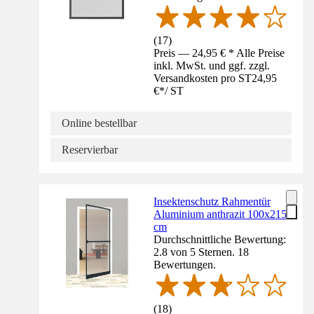
(
17
)
Preis — 24,95 € * Alle Preise
inkl. MwSt. und ggf. zzgl.
Versandkosten pro ST
24,95
€
*
/
ST
Online bestellbar
Reservierbar
Insektenschutz Rahmentür
Aluminium anthrazit 100x215
cm
Durchschnittliche Bewertung:
2.8 von 5 Sternen. 18
Bewertungen.
(
18
)