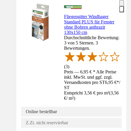
Fliegengitter Windhager
Standard PLUS für Fenster
ohne Bohren anthrazit
130x150 cm
Durchschnittliche Bewertung:
3 von 5 Sternen. 3
Bewertungen.
(
3
)
Preis — 6,95 € * Alle Preise
inkl. MwSt. und ggf. zzgl.
Versandkosten pro ST
6,95 €
*
/
ST
Entspricht 3,56 € pro m²
(
3,56
€
/
m²
)
Online bestellbar
Z.Zt. nicht reservierbar