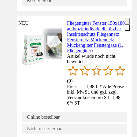
Reservierbar
NEU
Fliegengitter Fenster 150x180
anthrazit individuell kürzbar
Insektenschutz Fliegennetz
Fensternetz Mückennetz
Mückengitter Fenstergaze (1,
Fliegengitter)
Artikel wurde noch nicht
bewertet.
(
0
)
Preis — 11,98 € * Alle Preise
inkl. MwSt. und ggf. zzgl.
Versandkosten pro ST
11,98
€
*
/
ST
Online bestellbar
Nicht reservierbar