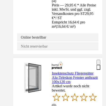
(
4
)
Preis — 29,95 € * Alle Preise
inkl. MwSt. und ggf. zzgl.
Versandkosten pro ST
29,95
€
*
/
ST
Entspricht 16,64 € pro
m²
(
16,64 €
/
m²
)
Online bestellbar
Nicht reservierbar
Insektenschutz Fliegengitter
Alu-Teleskop Fenster anthrazit
100x120 cm
Artikel wurde noch nicht
bewertet.
(
0
)