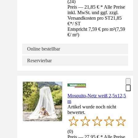
(
24
)
Preis — 21,85 € * Alle Preise
inkl. MwSt. und ggf. zzgl.
Versandkosten pro ST
21,85
€
*
/
ST
Entspricht 7,59 € pro m²
(
7,59
€
/
m²
)
Online bestellbar
Reservierbar
Mosquito-Netz weiß 2,5x12,5
m
Artikel wurde noch nicht
bewertet.
(
0
)
Preis — 27,95 € * Alle Preise