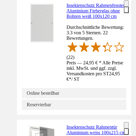
Insektenschutz Rahmenfenster
Aluminium Fieberglas ohne
Bohren weiß 100x120 cm
Durchschnittliche Bewertung:
3.3 von 5 Sternen. 22
Bewertungen.
(
22
)
Preis — 24,95 € * Alle Preise
inkl. MwSt. und ggf. zzgl.
Versandkosten pro ST
24,95
€
*
/
ST
Online bestellbar
Reservierbar
Insektenschutz Rahmentür
Aluminium weiss 100x215 cm