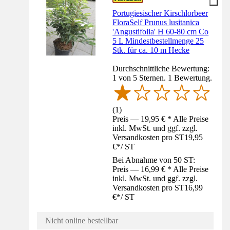
Portugiesischer Kirschlorbeer
FloraSelf Prunus lusitanica
'Angustifolia' H 60-80 cm Co
5 L Mindestbestellmenge 25
Stk. für ca. 10 m Hecke
Durchschnittliche Bewertung:
1 von 5 Sternen. 1 Bewertung.
(
1
)
Preis — 19,95 € * Alle Preise
inkl. MwSt. und ggf. zzgl.
Versandkosten pro ST
19,95
€
*
/
ST
Bei Abnahme von 50 ST:
Preis — 16,99 € * Alle Preise
inkl. MwSt. und ggf. zzgl.
Versandkosten pro ST
16,99
€
*
/
ST
Nicht online bestellbar