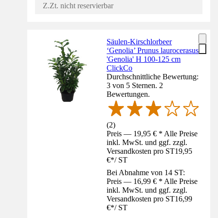
Z.Zt. nicht reservierbar
Säulen-Kirschlorbeer
‘Genolia’ Prunus laurocerasus
'Genolia' H 100-125 cm
ClickCo
Durchschnittliche Bewertung:
3 von 5 Sternen. 2
Bewertungen.
(
2
)
Preis — 19,95 € * Alle Preise
inkl. MwSt. und ggf. zzgl.
Versandkosten pro ST
19,95
€
*
/
ST
Bei Abnahme von 14 ST:
Preis — 16,99 € * Alle Preise
inkl. MwSt. und ggf. zzgl.
Versandkosten pro ST
16,99
€
*
/
ST