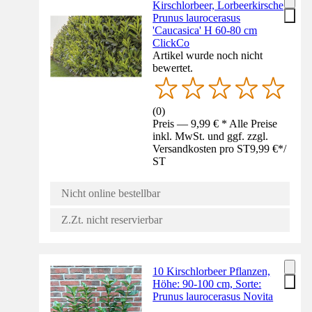
Kirschlorbeer, Lorbeerkirsche
Prunus laurocerasus
'Caucasica' H 60-80 cm
ClickCo
Artikel wurde noch nicht
bewertet.
(
0
)
Preis — 9,99 € * Alle Preise
inkl. MwSt. und ggf. zzgl.
Versandkosten pro ST
9,99 €
*
/
ST
Nicht online bestellbar
Z.Zt. nicht reservierbar
10 Kirschlorbeer Pflanzen,
Höhe: 90-100 cm, Sorte:
Prunus laurocerasus Novita