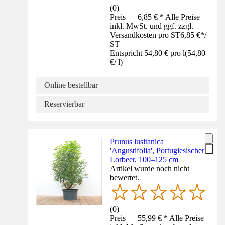
(
0
)
Preis — 6,85 € * Alle Preise
inkl. MwSt. und ggf. zzgl.
Versandkosten pro ST
6,85 €
*
/
ST
Entspricht 54,80 € pro l
(
54,80
€
/
l
)
Online bestellbar
Reservierbar
Prunus lusitanica
'Angustifolia', Portugiesischer
Lorbeer, 100–125 cm
Artikel wurde noch nicht
bewertet.
(
0
)
Preis — 55,99 € * Alle Preise