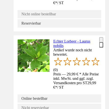
€
*
/
ST
Nicht online bestellbar
Reservierbar
Echter Lorbeer - Laurus
nobilis
Artikel wurde noch nicht
bewertet.
(
0
)
Preis — 29,99 € * Alle Preise
inkl. MwSt. und ggf. zzgl.
Versandkosten pro ST
29,99
€
*
/
ST
Online bestellbar
Nicht reservierbar