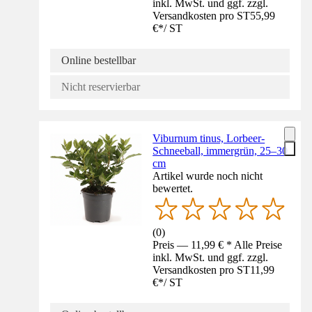
inkl. MwSt. und ggf. zzgl.
Versandkosten pro ST
55,99
€
*
/
ST
Online bestellbar
Nicht reservierbar
Viburnum tinus, Lorbeer-
Schneeball, immergrün, 25–30
cm
Artikel wurde noch nicht
bewertet.
(
0
)
Preis — 11,99 € * Alle Preise
inkl. MwSt. und ggf. zzgl.
Versandkosten pro ST
11,99
€
*
/
ST