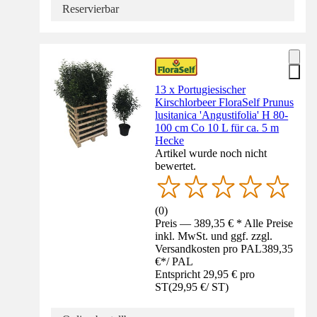
Reservierbar
13 x Portugiesischer
Kirschlorbeer FloraSelf Prunus
lusitanica 'Angustifolia' H 80-
100 cm Co 10 L für ca. 5 m
Hecke
Artikel wurde noch nicht
bewertet.
(
0
)
Preis — 389,35 € * Alle Preise
inkl. MwSt. und ggf. zzgl.
Versandkosten pro PAL
389,35
€
*
/
PAL
Entspricht 29,95 € pro
ST
(
29,95 €
/
ST
)