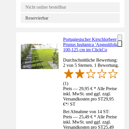
Nicht online bestellbar
Reservierbar
Portugiesischer Kirschlorbeer
Prunus lusitanica 'Angustifolia'
100-125 cm im ClickCo
Durchschnittliche Bewertung:
2 von 5 Sternen. 1 Bewertung.
(
1
)
Preis — 29,95 € * Alle Preise
inkl. MwSt. und ggf. zzgl.
Versandkosten pro ST
29,95
€
*
/
ST
Bei Abnahme von 14 ST:
Preis — 25,49 € * Alle Preise
inkl. MwSt. und ggf. zzgl.
Versandkosten pro ST
25,49