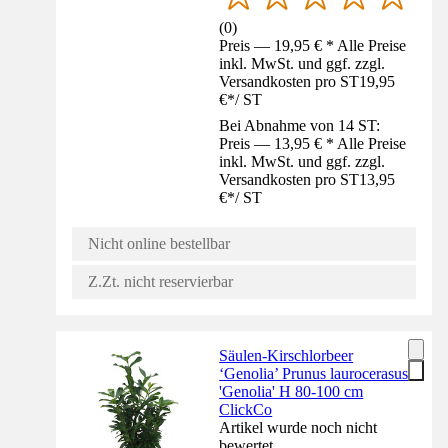
(
0
)
Preis — 19,95 € * Alle Preise
inkl. MwSt. und ggf. zzgl.
Versandkosten pro ST
19,95
€
*
/
ST
Bei Abnahme von 14 ST:
Preis — 13,95 € * Alle Preise
inkl. MwSt. und ggf. zzgl.
Versandkosten pro ST
13,95
€
*
/
ST
Nicht online bestellbar
Z.Zt. nicht reservierbar
Säulen-Kirschlorbeer
‘Genolia’ Prunus laurocerasus
'Genolia' H 80-100 cm
ClickCo
Artikel wurde noch nicht
bewertet.