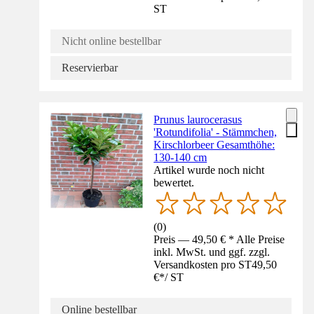
ST
Nicht online bestellbar
Reservierbar
Prunus laurocerasus
'Rotundifolia' - Stämmchen,
Kirschlorbeer Gesamthöhe:
130-140 cm
Artikel wurde noch nicht
bewertet.
(
0
)
Preis — 49,50 € * Alle Preise
inkl. MwSt. und ggf. zzgl.
Versandkosten pro ST
49,50
€
*
/
ST
Online bestellbar