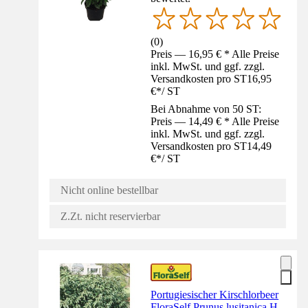
(
0
)
Preis — 16,95 € * Alle Preise
inkl. MwSt. und ggf. zzgl.
Versandkosten pro ST
16,95
€
*
/
ST
Bei Abnahme von 50 ST:
Preis — 14,49 € * Alle Preise
inkl. MwSt. und ggf. zzgl.
Versandkosten pro ST
14,49
€
*
/
ST
Nicht online bestellbar
Z.Zt. nicht reservierbar
Portugiesischer Kirschlorbeer
FloraSelf Prunus lusitanica H