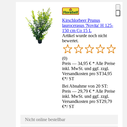
Kirschlorbeer Prunus
laurocerasus 'Novita' H 125-
150 cm Co 15 L
Artikel wurde noch nicht
bewertet.
(
0
)
Preis — 34,95 € * Alle Preise
inkl. MwSt. und ggf. zzgl.
Versandkosten pro ST
34,95
€
*
/
ST
Bei Abnahme von 20 ST:
Preis — 29,79 € * Alle Preise
inkl. MwSt. und ggf. zzgl.
Versandkosten pro ST
29,79
€
*
/
ST
Nicht online bestellbar