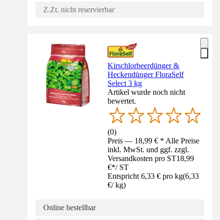
Z.Zt. nicht reservierbar
Kirschlorbeerdünger &
Heckendünger FloraSelf
Select 3 kg
Artikel wurde noch nicht
bewertet.
(
0
)
Preis — 18,99 € * Alle Preise
inkl. MwSt. und ggf. zzgl.
Versandkosten pro ST
18,99
€
*
/
ST
Entspricht 6,33 € pro kg
(
6,33
€
/
kg
)
Online bestellbar