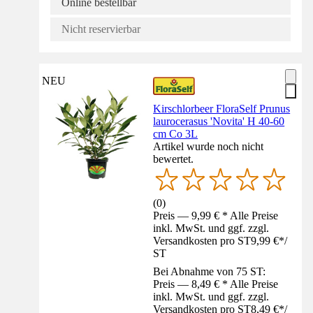
Online bestellbar
Nicht reservierbar
NEU
Kirschlorbeer FloraSelf Prunus
laurocerasus 'Novita' H 40-60
cm Co 3L
Artikel wurde noch nicht
bewertet.
(
0
)
Preis — 9,99 € * Alle Preise
inkl. MwSt. und ggf. zzgl.
Versandkosten pro ST
9,99 €
*
/
ST
Bei Abnahme von 75 ST:
Preis — 8,49 € * Alle Preise
inkl. MwSt. und ggf. zzgl.
Versandkosten pro ST
8,49 €
*
/