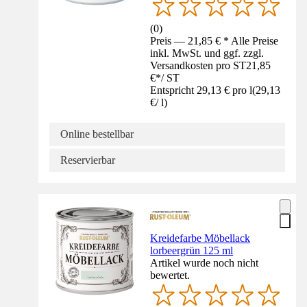
(
0
)
Preis — 21,85 € * Alle Preise
inkl. MwSt. und ggf. zzgl.
Versandkosten pro ST
21,85
€
*
/
ST
Entspricht 29,13 € pro l
(
29,13
€
/
l
)
Online bestellbar
Reservierbar
Kreidefarbe Möbellack
lorbeergrün 125 ml
Artikel wurde noch nicht
bewertet.