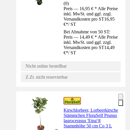
(
0
)
Preis — 16,95 € * Alle Preise
inkl. MwSt. und ggf. zzgl.
Versandkosten pro ST
16,95
€
*
/
ST
Bei Abnahme von 50 ST:
Preis — 14,49 € * Alle Preise
inkl. MwSt. und ggf. zzgl.
Versandkosten pro ST
14,49
€
*
/
ST
Nicht online bestellbar
Z.Zt. nicht reservierbar
Kirschlorbeer, Lorbeerkirsche
Stämmchen FloraSelf Prunus
laurocerasus 'Etna'®
Stammhöhe 50 cm Co 3 L