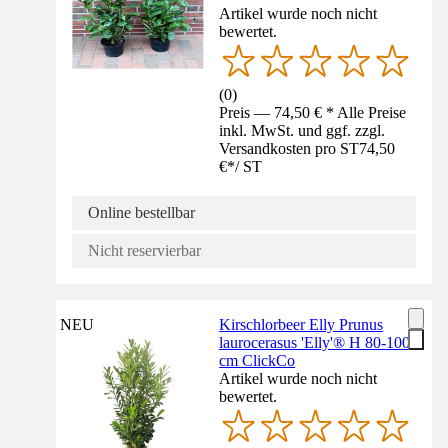
Artikel wurde noch nicht
bewertet.
(
0
)
Preis — 74,50 € * Alle Preise
inkl. MwSt. und ggf. zzgl.
Versandkosten pro ST
74,50
€
*
/
ST
Online bestellbar
Nicht reservierbar
NEU
Kirschlorbeer Elly Prunus
laurocerasus 'Elly'® H 80-100
cm ClickCo
Artikel wurde noch nicht
bewertet.