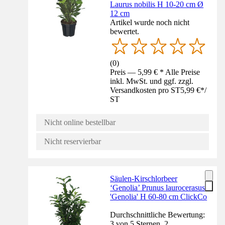
Laurus nobilis H 10-20 cm Ø
12 cm
Artikel wurde noch nicht
bewertet.
(
0
)
Preis — 5,99 € * Alle Preise
inkl. MwSt. und ggf. zzgl.
Versandkosten pro ST
5,99 €
*
/
ST
Nicht online bestellbar
Nicht reservierbar
Säulen-Kirschlorbeer
‘Genolia’ Prunus laurocerasus
'Genolia' H 60-80 cm ClickCo
Durchschnittliche Bewertung:
3 von 5 Sternen. 2