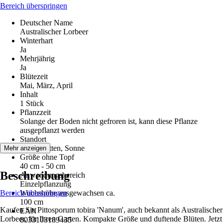
Bereich überspringen
Deutscher Name
Australischer Lorbeer
Winterhart
Ja
Mehrjährig
Ja
Blütezeit
Mai, März, April
Inhalt
1 Stück
Pflanzzeit
Solange der Boden nicht gefroren ist, kann diese Pflanze
ausgepflanzt werden
Standort
Halbschatten, Sonne
Mehr anzeigen
Größe ohne Topf
40 cm - 50 cm
Beschreibung
Anwendungsbereich
Einzelpflanzung
Bereich überspringen
Wuchshöhe ausgewachsen ca.
100 cm
Kaufen Sie Pittosporum tobira 'Nanum', auch bekannt als Australischer
EAN
Lorbeer, für Ihren Garten. Kompakte Größe und duftende Blüten. Jetzt
8033103189435