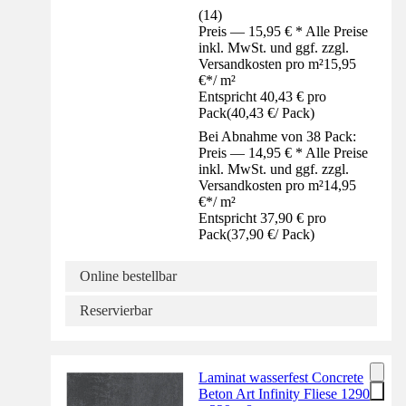
(
14
)
Preis — 15,95 € * Alle Preise
inkl. MwSt. und ggf. zzgl.
Versandkosten pro m²
15,95
€
*
/
m²
Entspricht 40,43 € pro
Pack
(
40,43 €
/
Pack
)
Bei Abnahme von 38 Pack:
Preis — 14,95 € * Alle Preise
inkl. MwSt. und ggf. zzgl.
Versandkosten pro m²
14,95
€
*
/
m²
Entspricht 37,90 € pro
Pack
(
37,90 €
/
Pack
)
Online bestellbar
Reservierbar
Laminat wasserfest Concrete
Beton Art Infinity Fliese 1290