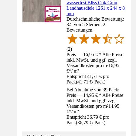
wasserfest Bliss Oak Grau
Landhausdiele 1261 x 244 x 8
mm
Durchschnittliche Bewertung:
3.5 von 5 Sternen. 2
Bewertungen.
(
2
)
Preis — 16,95 € * Alle Preise
inkl. MwSt. und ggf. zzgl.
Versandkosten pro m²
16,95
€
*
/
m²
Entspricht 41,71 € pro
Pack
(
41,71 €
/
Pack
)
Bei Abnahme von 39 Pack:
Preis — 14,95 € * Alle Preise
inkl. MwSt. und ggf. zzgl.
Versandkosten pro m²
14,95
€
*
/
m²
Entspricht 36,79 € pro
Pack
(
36,79 €
/
Pack
)