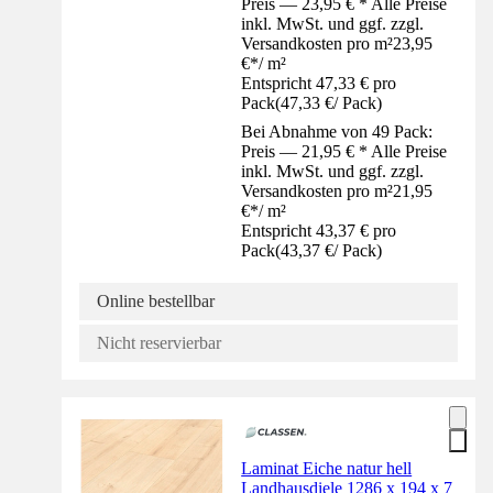
Preis — 23,95 € * Alle Preise
inkl. MwSt. und ggf. zzgl.
Versandkosten pro m²
23,95
€
*
/
m²
Entspricht 47,33 € pro
Pack
(
47,33 €
/
Pack
)
Bei Abnahme von 49 Pack:
Preis — 21,95 € * Alle Preise
inkl. MwSt. und ggf. zzgl.
Versandkosten pro m²
21,95
€
*
/
m²
Entspricht 43,37 € pro
Pack
(
43,37 €
/
Pack
)
Online bestellbar
Nicht reservierbar
Laminat Eiche natur hell
Landhausdiele 1286 x 194 x 7