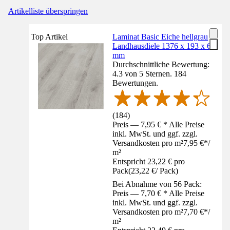
Artikelliste überspringen
Top Artikel
Laminat Basic Eiche hellgrau
Landhausdiele 1376 x 193 x 6
mm
Durchschnittliche Bewertung:
4.3 von 5 Sternen. 184
Bewertungen.
(
184
)
Preis — 7,95 € * Alle Preise
inkl. MwSt. und ggf. zzgl.
Versandkosten pro m²
7,95 €
*
/
m²
Entspricht 23,22 € pro
Pack
(
23,22 €
/
Pack
)
Bei Abnahme von 56 Pack:
Preis — 7,70 € * Alle Preise
inkl. MwSt. und ggf. zzgl.
Versandkosten pro m²
7,70 €
*
/
m²