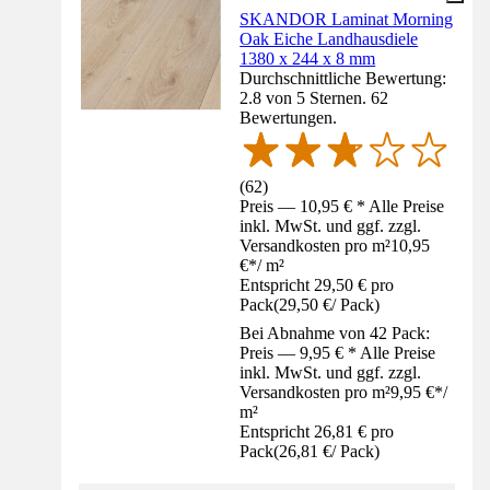
SKANDOR Laminat Morning
Oak Eiche Landhausdiele
1380 x 244 x 8 mm
Durchschnittliche Bewertung:
2.8 von 5 Sternen. 62
Bewertungen.
(
62
)
Preis — 10,95 € * Alle Preise
inkl. MwSt. und ggf. zzgl.
Versandkosten pro m²
10,95
€
*
/
m²
Entspricht 29,50 € pro
Pack
(
29,50 €
/
Pack
)
Bei Abnahme von 42 Pack:
Preis — 9,95 € * Alle Preise
inkl. MwSt. und ggf. zzgl.
Versandkosten pro m²
9,95 €
*
/
m²
Entspricht 26,81 € pro
Pack
(
26,81 €
/
Pack
)