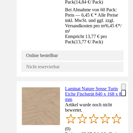
Pack
(
14,84 €
/
Pack
)
Bei Abnahme von 60 Pack:
Preis — 6,45 € * Alle Preise
inkl. MwSt. und ggf. zzgl.
Versandkosten pro m²
6,45 €
*
/
m²
Entspricht 13,77 € pro
Pack
(
13,77 €
/
Pack
)
Online bestellbar
Nicht reservierbar
Laminat Nature Sense Turin
Eiche Fischgrät 840 x 168 x 8
mm
Artikel wurde noch nicht
bewertet.
(
0
)