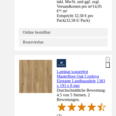
inkl. MwSt. und ggf. zzgl.
Versandkosten pro m²
14,95
€
*
/
m²
Entspricht 32,58 € pro
Pack
(
32,58 €
/
Pack
)
Online bestellbar
Reservierbar
Laminat wasserfest
Masterfloor Oak Cordova
Elegante Landhausdiele 1383
x 193 x 8 mm
Durchschnittliche Bewertung:
4.5 von 5 Sternen. 2
Bewertungen.
(
2
)