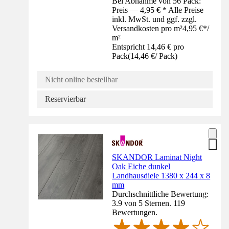
Bei Abnahme von 56 Pack:
Preis — 4,95 € * Alle Preise
inkl. MwSt. und ggf. zzgl.
Versandkosten pro m²
4,95 €
*
/
m²
Entspricht 14,46 € pro
Pack
(
14,46 €
/
Pack
)
Nicht online bestellbar
Reservierbar
SKANDOR Laminat Night
Oak Eiche dunkel
Landhausdiele 1380 x 244 x 8
mm
Durchschnittliche Bewertung:
3.9 von 5 Sternen. 119
Bewertungen.