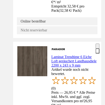
€
*
/
m²
Entspricht 32,58 € pro
Pack
(
32,58 €
/
Pack
)
Online bestellbar
Nicht reservierbar
Laminat Trendtime 6 Eiche
Loft geräuchert Landhausdiele
2200 x 243 x 9 mm
Artikel wurde noch nicht
bewertet.
(
0
)
Preis — 26,95 € * Alle Preise
inkl. MwSt. und ggf. zzgl.
Versandkosten pro m²
26,95