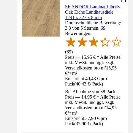
SKANDOR Laminat Liberty
Oak Eiche Landhausdiele
1291 x 327 x 8 mm
Durchschnittliche Bewertung:
3.3 von 5 Sternen. 69
Bewertungen.
(
69
)
Preis — 15,95 € * Alle Preise
inkl. MwSt. und ggf. zzgl.
Versandkosten pro m²
15,95
€
*
/
m²
Entspricht 40,43 € pro
Pack
(
40,43 €
/
Pack
)
Bei Abnahme von 38 Pack:
Preis — 14,95 € * Alle Preise
inkl. MwSt. und ggf. zzgl.
Versandkosten pro m²
14,95
€
*
/
m²
Entspricht 37,90 € pro
Pack
(
37,90 €
/
Pack
)