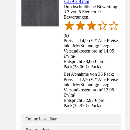
x 329 x 8 mm
Durchschnittliche Bewertung:
3.3 von 5 Sternen. 9
Bewertungen.
(
9
)
Preis — 14,95 € * Alle Preise
inkl. MwSt. und ggf. zzgl.
Versandkosten pro m²
14,95
€
*
/
m²
Entspricht 38,06 € pro
Pack
(
38,06 €
/
Pack
)
Bei Abnahme von 36 Pack:
Preis — 12,95 € * Alle Preise
inkl. MwSt. und ggf. zzgl.
Versandkosten pro m²
12,95
€
*
/
m²
Entspricht 32,97 € pro
Pack
(
32,97 €
/
Pack
)
Online bestellbar
Reservierbar