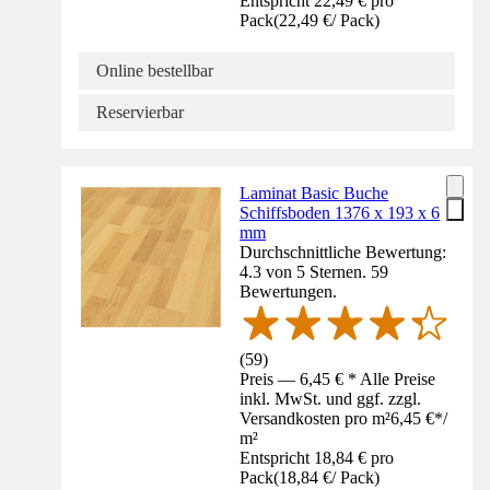
Entspricht 22,49 € pro
Pack
(
22,49 €
/
Pack
)
Online bestellbar
Reservierbar
Laminat Basic Buche
Schiffsboden 1376 x 193 x 6
mm
Durchschnittliche Bewertung:
4.3 von 5 Sternen. 59
Bewertungen.
(
59
)
Preis — 6,45 € * Alle Preise
inkl. MwSt. und ggf. zzgl.
Versandkosten pro m²
6,45 €
*
/
m²
Entspricht 18,84 € pro
Pack
(
18,84 €
/
Pack
)