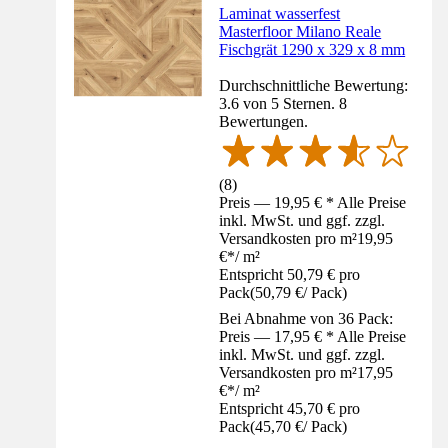
Laminat wasserfest
Masterfloor Milano Reale
Fischgrät 1290 x 329 x 8 mm
Durchschnittliche Bewertung:
3.6 von 5 Sternen. 8
Bewertungen.
(
8
)
Preis — 19,95 € * Alle Preise
inkl. MwSt. und ggf. zzgl.
Versandkosten pro m²
19,95
€
*
/
m²
Entspricht 50,79 € pro
Pack
(
50,79 €
/
Pack
)
Bei Abnahme von 36 Pack:
Preis — 17,95 € * Alle Preise
inkl. MwSt. und ggf. zzgl.
Versandkosten pro m²
17,95
€
*
/
m²
Entspricht 45,70 € pro
Pack
(
45,70 €
/
Pack
)