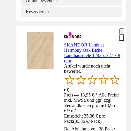
Online bestellbar
Reservierbar
SKANDOR Laminat
Harmony Oak Eiche
Landhausdiele 1292 x 327 x 8
mm
Artikel wurde noch nicht
bewertet.
(
0
)
Preis — 13,95 € * Alle Preise
inkl. MwSt. und ggf. zzgl.
Versandkosten pro m²
13,95
€
*
/
m²
Entspricht 35,36 € pro
Pack
(
35,36 €
/
Pack
)
Bei Abnahme von 38 Pack: