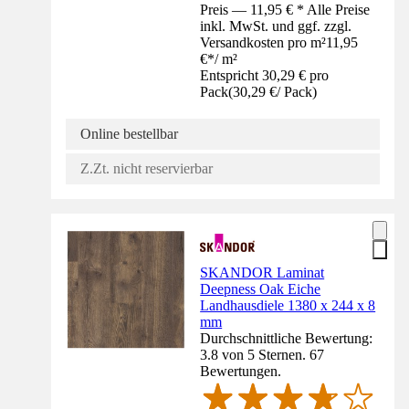
Preis — 11,95 € * Alle Preise
inkl. MwSt. und ggf. zzgl.
Versandkosten pro m²
11,95
€
*
/
m²
Entspricht 30,29 € pro
Pack
(
30,29 €
/
Pack
)
Online bestellbar
Z.Zt. nicht reservierbar
SKANDOR Laminat
Deepness Oak Eiche
Landhausdiele 1380 x 244 x 8
mm
Durchschnittliche Bewertung:
3.8 von 5 Sternen. 67
Bewertungen.