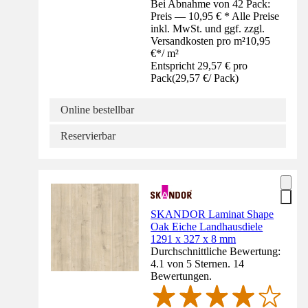
Bei Abnahme von 42 Pack:
Preis — 10,95 € * Alle Preise
inkl. MwSt. und ggf. zzgl.
Versandkosten pro m²
10,95
€
*
/
m²
Entspricht 29,57 € pro
Pack
(
29,57 €
/
Pack
)
Online bestellbar
Reservierbar
SKANDOR Laminat Shape
Oak Eiche Landhausdiele
1291 x 327 x 8 mm
Durchschnittliche Bewertung:
4.1 von 5 Sternen. 14
Bewertungen.