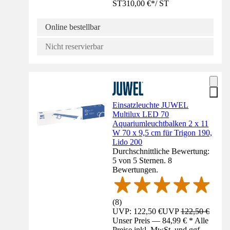
ST
310,00 €
*
/
ST
Online bestellbar
Nicht reservierbar
Einsatzleuchte JUWEL
Multilux LED 70
Aquariumleuchtbalken 2 x 11
W 70 x 9,5 cm für Trigon 190,
Lido 200
Durchschnittliche Bewertung:
5 von 5 Sternen. 8
Bewertungen.
(
8
)
UVP: 122,50 €
UVP
122,50 €
Unser Preis — 84,99 € * Alle
Preise inkl. MwSt. und ggf.