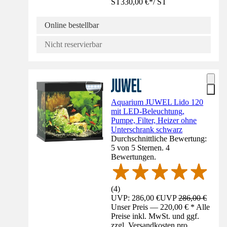
ST
330,00 €
*
/
ST
Online bestellbar
Nicht reservierbar
Aquarium JUWEL Lido 120
mit LED-Beleuchtung,
Pumpe, Filter, Heizer ohne
Unterschrank schwarz
Durchschnittliche Bewertung:
5 von 5 Sternen. 4
Bewertungen.
(
4
)
UVP: 286,00 €
UVP
286,00 €
Unser Preis — 220,00 € * Alle
Preise inkl. MwSt. und ggf.
zzgl. Versandkosten pro