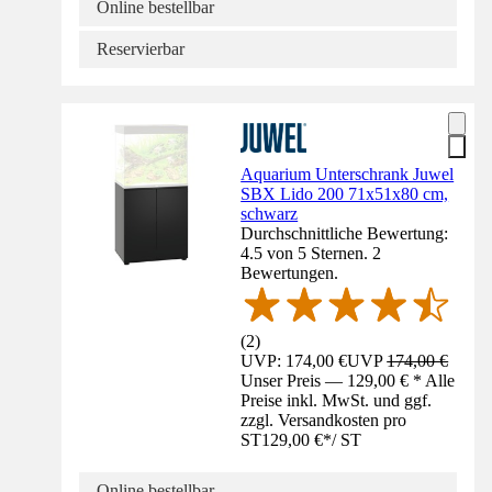
Online bestellbar
Reservierbar
Aquarium Unterschrank Juwel
SBX Lido 200 71x51x80 cm,
schwarz
Durchschnittliche Bewertung:
4.5 von 5 Sternen. 2
Bewertungen.
(
2
)
UVP: 174,00 €
UVP
174,00 €
Unser Preis — 129,00 € * Alle
Preise inkl. MwSt. und ggf.
zzgl. Versandkosten pro
ST
129,00 €
*
/
ST
Online bestellbar