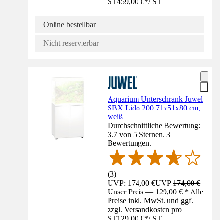
ST
459,00 €
*
/
ST
Online bestellbar
Nicht reservierbar
Aquarium Unterschrank Juwel
SBX Lido 200 71x51x80 cm,
weiß
Durchschnittliche Bewertung:
3.7 von 5 Sternen. 3
Bewertungen.
(
3
)
UVP: 174,00 €
UVP
174,00 €
Unser Preis — 129,00 € * Alle
Preise inkl. MwSt. und ggf.
zzgl. Versandkosten pro
ST
129,00 €
*
/
ST