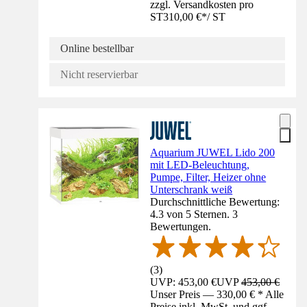
zzgl. Versandkosten pro
ST
310,00 €
*
/
ST
Online bestellbar
Nicht reservierbar
Aquarium JUWEL Lido 200
mit LED-Beleuchtung,
Pumpe, Filter, Heizer ohne
Unterschrank weiß
Durchschnittliche Bewertung:
4.3 von 5 Sternen. 3
Bewertungen.
(
3
)
UVP: 453,00 €
UVP
453,00 €
Unser Preis — 330,00 € * Alle
Preise inkl. MwSt. und ggf.