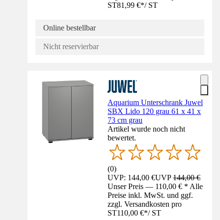
ST
81,99 €
*
/
ST
Online bestellbar
Nicht reservierbar
Aquarium Unterschrank Juwel
SBX Lido 120 grau 61 x 41 x
73 cm grau
Artikel wurde noch nicht
bewertet.
(
0
)
UVP: 144,00 €
UVP
144,00 €
Unser Preis — 110,00 € * Alle
Preise inkl. MwSt. und ggf.
zzgl. Versandkosten pro
ST
110,00 €
*
/
ST