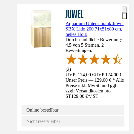
Aquarium Unterschrank Juwel
SBX Lido 200 71x51x80 cm,
helles Holz
Durchschnittliche Bewertung:
4.5 von 5 Sternen. 2
Bewertungen.
(
2
)
UVP: 174,00 €
UVP
174,00 €
Unser Preis — 129,00 € * Alle
Preise inkl. MwSt. und ggf.
zzgl. Versandkosten pro
ST
129,00 €
*
/
ST
Online bestellbar
Nicht reservierbar