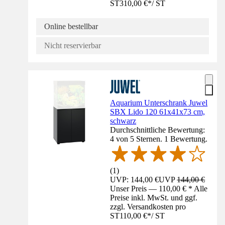
ST
310,00 €
*
/
ST
Online bestellbar
Nicht reservierbar
Aquarium Unterschrank Juwel
SBX Lido 120 61x41x73 cm,
schwarz
Durchschnittliche Bewertung:
4 von 5 Sternen. 1 Bewertung.
(
1
)
UVP: 144,00 €
UVP
144,00 €
Unser Preis — 110,00 € * Alle
Preise inkl. MwSt. und ggf.
zzgl. Versandkosten pro
ST
110,00 €
*
/
ST