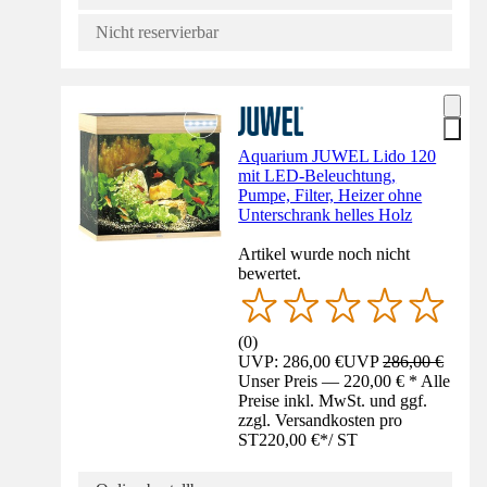
Nicht reservierbar
Aquarium JUWEL Lido 120
mit LED-Beleuchtung,
Pumpe, Filter, Heizer ohne
Unterschrank helles Holz
Artikel wurde noch nicht
bewertet.
(
0
)
UVP: 286,00 €
UVP
286,00 €
Unser Preis — 220,00 € * Alle
Preise inkl. MwSt. und ggf.
zzgl. Versandkosten pro
ST
220,00 €
*
/
ST