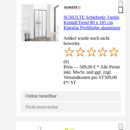
SCHULTE Schiebetür 3-teilig
Kristall/Trend 80 x 185 cm
Klarglas Profilfarbe aluminium
Artikel wurde noch nicht
bewertet.
(
0
)
Preis — 509,00 € * Alle Preise
inkl. MwSt. und ggf. zzgl.
Versandkosten pro ST
509,00
€
*
/
ST
Online bestellbar
Nicht reservierbar