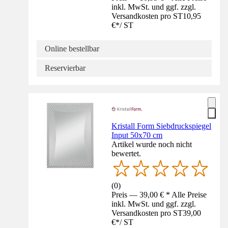
inkl. MwSt. und ggf. zzgl.
Versandkosten pro ST
10,95
€
*
/
ST
Online bestellbar
Reservierbar
Kristall Form Siebdruckspiegel
Input 50x70 cm
Artikel wurde noch nicht
bewertet.
(
0
)
Preis — 39,00 € * Alle Preise
inkl. MwSt. und ggf. zzgl.
Versandkosten pro ST
39,00
€
*
/
ST