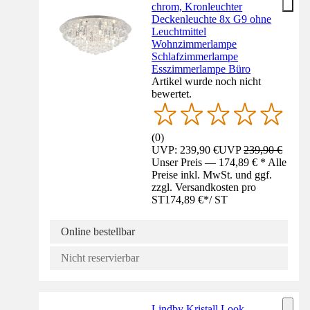
chrom, Kronleuchter
Deckenleuchte 8x G9 ohne
Leuchtmittel
Wohnzimmerlampe
Schlafzimmerlampe
Esszimmerlampe Büro
Artikel wurde noch nicht
bewertet.
(
0
)
UVP: 239,90 €
UVP
239,90 €
Unser Preis — 174,89 € * Alle
Preise inkl. MwSt. und ggf.
zzgl. Versandkosten pro
ST
174,89 €
*
/
ST
Online bestellbar
Nicht reservierbar
Lindby Kristall Look