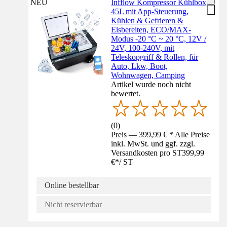
NEU
Infflow Kompressor Kühlbox
45L mit App-Steuerung,
Kühlen & Gefrieren &
Eisbereiten, ECO/MAX-
Modus -20 °C ~ 20 °C, 12V /
24V, 100-240V, mit
Teleskopgriff & Rollen, für
Auto, Lkw, Boot,
Wohnwagen, Camping
Artikel wurde noch nicht
bewertet.
(
0
)
Preis — 399,99 € * Alle Preise
inkl. MwSt. und ggf. zzgl.
Versandkosten pro ST
399,99
€
*
/
ST
Online bestellbar
Nicht reservierbar