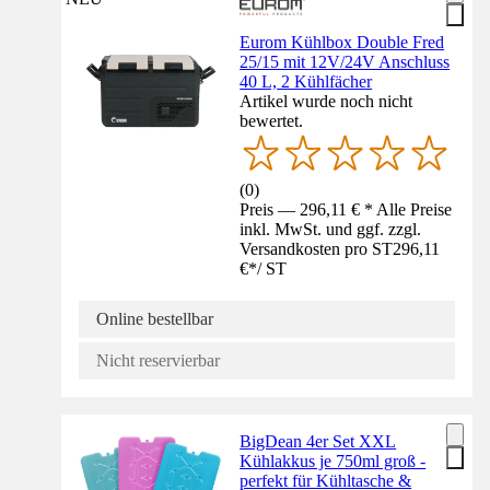
Eurom Kühlbox Double Fred
25/15 mit 12V/24V Anschluss
40 L, 2 Kühlfächer
Artikel wurde noch nicht
bewertet.
(
0
)
Preis — 296,11 € * Alle Preise
inkl. MwSt. und ggf. zzgl.
Versandkosten pro ST
296,11
€
*
/
ST
Online bestellbar
Nicht reservierbar
BigDean 4er Set XXL
Kühlakkus je 750ml groß -
perfekt für Kühltasche &