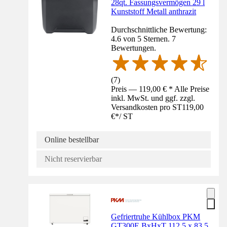
28qt. Fassungsvermögen 29 l
Kunststoff Metall anthrazit
Durchschnittliche Bewertung:
4.6 von 5 Sternen. 7
Bewertungen.
(
7
)
Preis — 119,00 € * Alle Preise
inkl. MwSt. und ggf. zzgl.
Versandkosten pro ST
119,00
€
*
/
ST
Online bestellbar
Nicht reservierbar
Gefriertruhe Kühlbox PKM
GT300E BxHxT 112,5 x 83,5