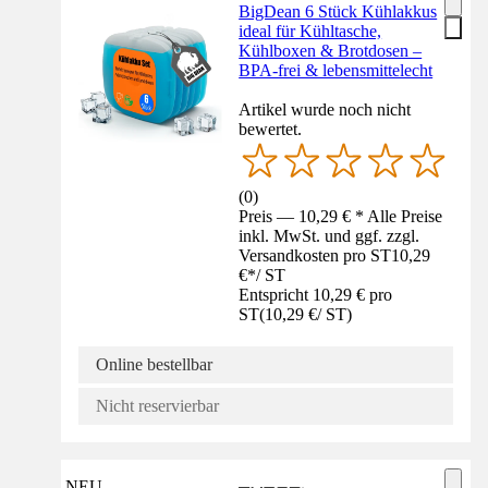
BigDean 6 Stück Kühlakkus
ideal für Kühltasche,
Kühlboxen & Brotdosen –
BPA-frei & lebensmittelecht
Artikel wurde noch nicht
bewertet.
(
0
)
Preis — 10,29 € * Alle Preise
inkl. MwSt. und ggf. zzgl.
Versandkosten pro ST
10,29
€
*
/
ST
Entspricht 10,29 € pro
ST
(
10,29 €
/
ST
)
Online bestellbar
Nicht reservierbar
NEU