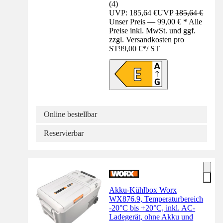
(
4
)
UVP: 185,64 €
UVP
185,64 €
Unser Preis — 99,00 € * Alle
Preise inkl. MwSt. und ggf.
zzgl. Versandkosten pro
ST
99,00 €
*
/
ST
Online bestellbar
Reservierbar
Akku-Kühlbox Worx
WX876.9, Temperaturbereich
-20°C bis +20°C, inkl. AC-
Ladegerät, ohne Akku und