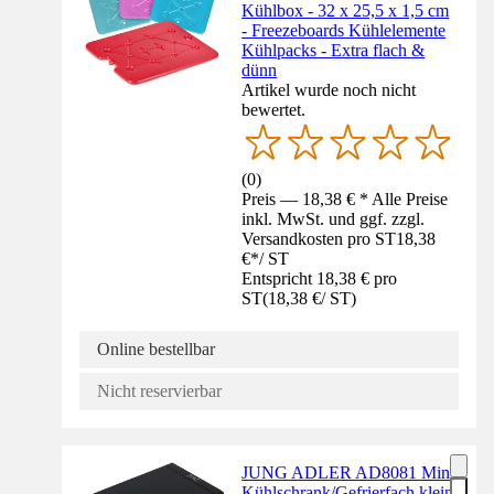
Kühlbox - 32 x 25,5 x 1,5 cm
- Freezeboards Kühlelemente
Kühlpacks - Extra flach &
dünn
Artikel wurde noch nicht
bewertet.
(
0
)
Preis — 18,38 € * Alle Preise
inkl. MwSt. und ggf. zzgl.
Versandkosten pro ST
18,38
€
*
/
ST
Entspricht 18,38 € pro
ST
(
18,38 €
/
ST
)
Online bestellbar
Nicht reservierbar
JUNG ADLER AD8081 Mini
Kühlschrank/Gefrierfach klein,