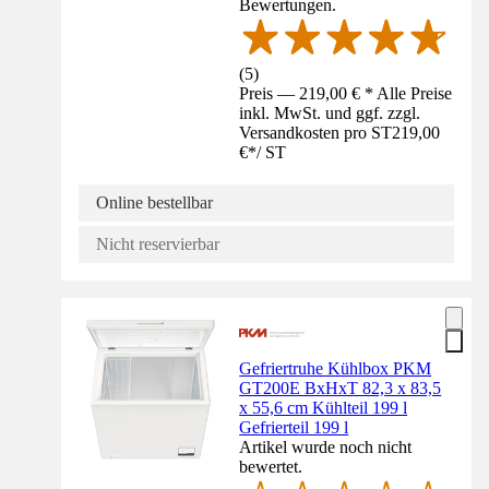
Bewertungen.
(
5
)
Preis — 219,00 € * Alle Preise
inkl. MwSt. und ggf. zzgl.
Versandkosten pro ST
219,00
€
*
/
ST
Online bestellbar
Nicht reservierbar
Gefriertruhe Kühlbox PKM
GT200E BxHxT 82,3 x 83,5
x 55,6 cm Kühlteil 199 l
Gefrierteil 199 l
Artikel wurde noch nicht
bewertet.