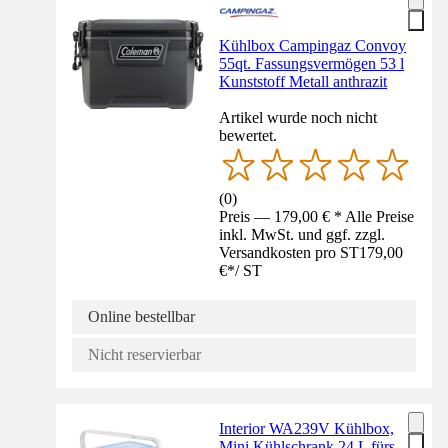
Kühlbox Campingaz Convoy
55qt. Fassungsvermögen 53 l
Kunststoff Metall anthrazit
Artikel wurde noch nicht
bewertet.
(
0
)
Preis — 179,00 € * Alle Preise
inkl. MwSt. und ggf. zzgl.
Versandkosten pro ST
179,00
€
*
/
ST
Online bestellbar
Nicht reservierbar
Interior WA239V Kühlbox,
Mini Kühlschrank 24 L fürs