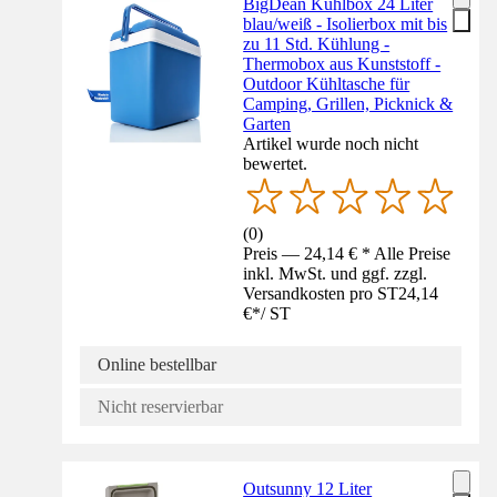
BigDean Kühlbox 24 Liter
blau/weiß - Isolierbox mit bis
zu 11 Std. Kühlung -
Thermobox aus Kunststoff -
Outdoor Kühltasche für
Camping, Grillen, Picknick &
Garten
Artikel wurde noch nicht
bewertet.
(
0
)
Preis — 24,14 € * Alle Preise
inkl. MwSt. und ggf. zzgl.
Versandkosten pro ST
24,14
€
*
/
ST
Online bestellbar
Nicht reservierbar
Outsunny 12 Liter