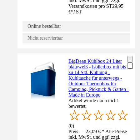
inkl. MwSt. und ggf. zzgl.
Versandkosten pro ST
29,95
€
*
/
ST
Online bestellbar
Nicht reservierbar
BigDean Kühlbox 24 Liter
blau/weiß - Isolierbox mit bis
zu 14 Std. Kühlung -
Kühltasche für unterwegs -
Outdoor Thermobox für
Camping, Picknick & Garten -
Made in Europe
Artikel wurde noch nicht
bewertet.
(
0
)
Preis — 23,09 € * Alle Preise
inkl. MwSt. und ggf. zzgl.