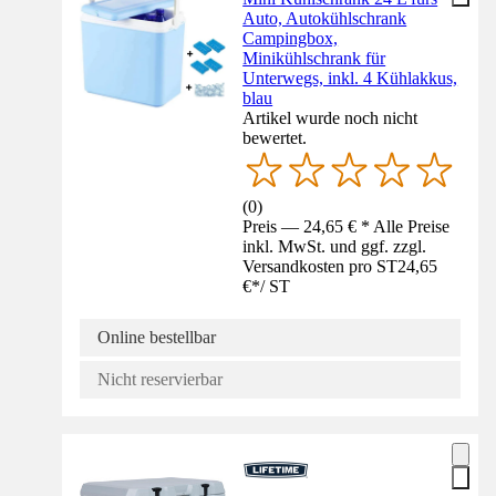
Auto, Autokühlschrank
Campingbox,
Minikühlschrank für
Unterwegs, inkl. 4 Kühlakkus,
blau
Artikel wurde noch nicht
bewertet.
(
0
)
Preis — 24,65 € * Alle Preise
inkl. MwSt. und ggf. zzgl.
Versandkosten pro ST
24,65
€
*
/
ST
Online bestellbar
Nicht reservierbar