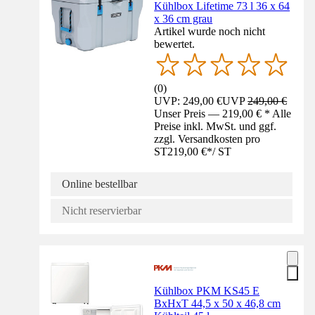
Kühlbox Lifetime 73 l 36 x 64
x 36 cm grau
Artikel wurde noch nicht
bewertet.
(
0
)
UVP: 249,00 €
UVP
249,00 €
Unser Preis — 219,00 € * Alle
Preise inkl. MwSt. und ggf.
zzgl. Versandkosten pro
ST
219,00 €
*
/
ST
Online bestellbar
Nicht reservierbar
Kühlbox PKM KS45 E
BxHxT 44,5 x 50 x 46,8 cm