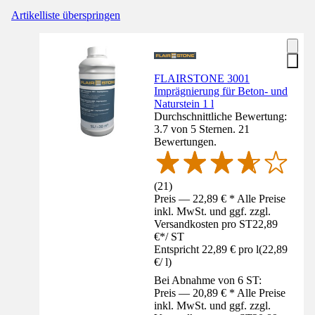
Artikelliste überspringen
FLAIRSTONE 3001
Imprägnierung für Beton- und
Naturstein 1 l
Durchschnittliche Bewertung:
3.7 von 5 Sternen. 21
Bewertungen.
(
21
)
Preis — 22,89 € * Alle Preise
inkl. MwSt. und ggf. zzgl.
Versandkosten pro ST
22,89
€
*
/
ST
Entspricht 22,89 € pro l
(
22,89
€
/
l
)
Bei Abnahme von 6 ST:
Preis — 20,89 € * Alle Preise
inkl. MwSt. und ggf. zzgl.