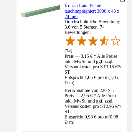
Konsta Latte Fichte
tauchimprägniert 3000 x 48 x
24 mm
Durchschnittliche Bewertung:
3.6 von 5 Sternen. 74
Bewertungen.
(
74
)
Preis — 3,15 € * Alle Preise
inkl. MwSt. und ggf. zzgl.
Versandkosten pro ST
3,15 €
*
/
ST
Entspricht 1,05 € pro m
(
1,05
€
/
m
)
Bei Abnahme von 220 ST:
Preis — 2,95 € * Alle Preise
inkl. MwSt. und ggf. zzgl.
Versandkosten pro ST
2,95 €
*
/
ST
Entspricht 0,98 € pro m
(
0,98
€
/
m
)