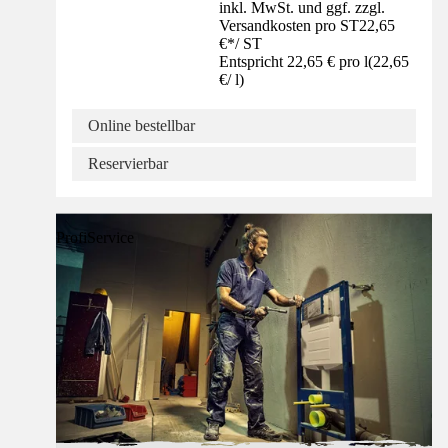
inkl. MwSt. und ggf. zzgl.
Versandkosten pro ST
22,65
€
*
/
ST
Entspricht 22,65 € pro l
(
22,65
€
/
l
)
Online bestellbar
Reservierbar
ProfiService