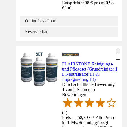
Entspricht 0,98 € pro m
(
0,98
€
/
m
)
Online bestellbar
Reservierbar
FLAIRSTONE Reinigungs-
und Pflegeset (Grundreiniger 1
l, Neutralisator 1 l &
Imprägnierung 1 l)
Durchschnittliche Bewertung:
4 von 5 Sternen. 5
Bewertungen.
(
5
)
Preis — 58,89 € * Alle Preise
inkl. MwSt. und ggf. zzgl.