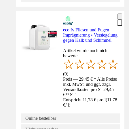
eco:fy Fliesen und Fugen
Imprägnierung • Versiegelung
gegen Kalk und Schimmel
Artikel wurde noch nicht
bewertet.
(
0
)
Preis — 29,45 € * Alle Preise
inkl. MwSt. und ggf. zzgl.
Versandkosten pro ST
29,45
€
*
/
ST
Entspricht 11,78 € pro l
(
11,78
€
/
l
)
Online bestellbar