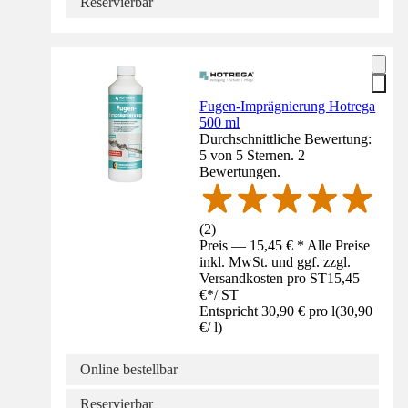
Reservierbar
Fugen-Imprägnierung Hotrega
500 ml
Durchschnittliche Bewertung:
5 von 5 Sternen. 2
Bewertungen.
(
2
)
Preis — 15,45 € * Alle Preise
inkl. MwSt. und ggf. zzgl.
Versandkosten pro ST
15,45
€
*
/
ST
Entspricht 30,90 € pro l
(
30,90
€
/
l
)
Online bestellbar
Reservierbar