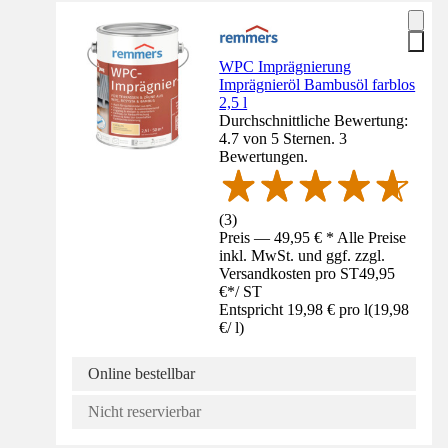
WPC Imprägnierung
Imprägnieröl Bambusöl farblos
2,5 l
Durchschnittliche Bewertung:
4.7 von 5 Sternen. 3
Bewertungen.
(
3
)
Preis — 49,95 € * Alle Preise
inkl. MwSt. und ggf. zzgl.
Versandkosten pro ST
49,95
€
*
/
ST
Entspricht 19,98 € pro l
(
19,98
€
/
l
)
Online bestellbar
Nicht reservierbar