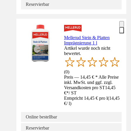
Reservierbar
Mellerud Stein & Platten
Imprägnierung 1 l
Artikel wurde noch nicht
bewertet.
(
0
)
Preis — 14,45 € * Alle Preise
inkl. MwSt. und ggf. zzgl.
Versandkosten pro ST
14,45
€
*
/
ST
Entspricht 14,45 € pro l
(
14,45
€
/
l
)
Online bestellbar
Reservierbar