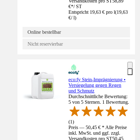
Versandkosten pro ST
58,89
€
*
/
ST
Entspricht 19,63 € pro l
(
19,63
€
/
l
)
Online bestellbar
Nicht reservierbar
eco:fy Stein-Imprägnierung •
Versiegelung gegen Regen
und Schmutz
Durchschnittliche Bewertung:
5 von 5 Sternen. 1 Bewertung.
(
1
)
Preis — 50,45 € * Alle Preise
inkl. MwSt. und ggf. zzgl.
Versandkosten pro ST
50,45