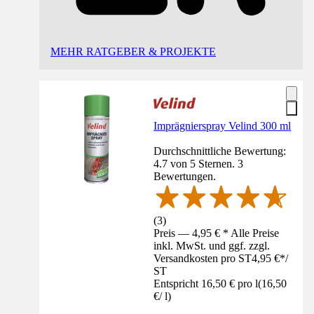
MEHR RATGEBER & PROJEKTE
Imprägnierspray Velind 300 ml
Durchschnittliche Bewertung:
4.7 von 5 Sternen. 3
Bewertungen.
(
3
)
Preis — 4,95 € * Alle Preise
inkl. MwSt. und ggf. zzgl.
Versandkosten pro ST
4,95 €
*
/
ST
Entspricht 16,50 € pro l
(
16,50
€
/
l
)