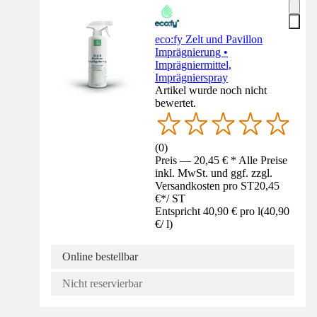
eco:fy Zelt und Pavillon
Imprägnierung •
Imprägniermittel,
Imprägnierspray
Artikel wurde noch nicht
bewertet.
(
0
)
Preis — 20,45 € * Alle Preise
inkl. MwSt. und ggf. zzgl.
Versandkosten pro ST
20,45
€
*
/
ST
Entspricht 40,90 € pro l
(
40,90
€
/
l
)
Online bestellbar
Nicht reservierbar