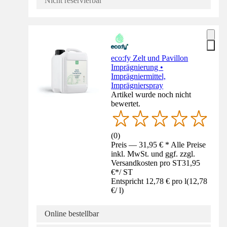
Nicht reservierbar
eco:fy Zelt und Pavillon
Imprägnierung •
Imprägniermittel,
Imprägnierspray
Artikel wurde noch nicht
bewertet.
(
0
)
Preis — 31,95 € * Alle Preise
inkl. MwSt. und ggf. zzgl.
Versandkosten pro ST
31,95
€
*
/
ST
Entspricht 12,78 € pro l
(
12,78
€
/
l
)
Online bestellbar