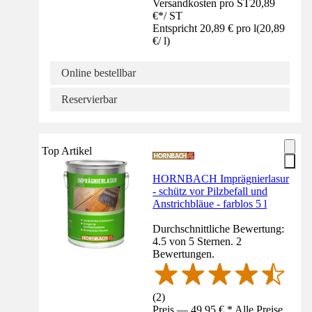
Versandkosten pro ST
20,89
€
*
/
ST
Entspricht 20,89 € pro l
(
20,89
€
/
l
)
Online bestellbar
Reservierbar
Top Artikel
HORNBACH Imprägnierlasur
- schütz vor Pilzbefall und
Anstrichbläue - farblos 5 l
Durchschnittliche Bewertung:
4.5 von 5 Sternen. 2
Bewertungen.
(
2
)
Preis — 49,95 € * Alle Preise