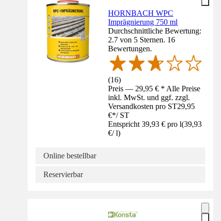
HORNBACH WPC
Imprägnierung 750 ml
Durchschnittliche Bewertung:
2.7 von 5 Sternen. 16
Bewertungen.
(
16
)
Preis — 29,95 € * Alle Preise
inkl. MwSt. und ggf. zzgl.
Versandkosten pro ST
29,95
€
*
/
ST
Entspricht 39,93 € pro l
(
39,93
€
/
l
)
Online bestellbar
Reservierbar