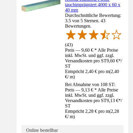
tauchimprägniert 4000 x 60 x
40 mm
Durchschnittliche Bewertung:
3.5 von 5 Sternen. 43
Bewertungen.
(
43
)
Preis — 9,60 € * Alle Preise
inkl. MwSt. und ggf. zzgl.
Versandkosten pro ST
9,60 €
*
/
ST
Entspricht 2,40 € pro m
(
2,40
€
/
m
)
Bei Abnahme von 108 ST:
Preis — 9,13 € * Alle Preise
inkl. MwSt. und ggf. zzgl.
Versandkosten pro ST
9,13 €
*
/
ST
Entspricht 2,28 € pro m
(
2,28
€
/
m
)
Online bestellbar