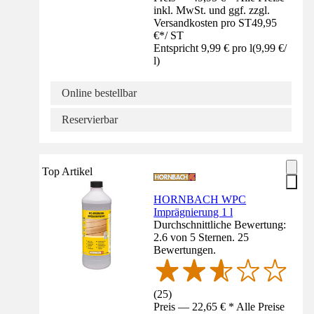
inkl. MwSt. und ggf. zzgl.
Versandkosten pro ST
49,95
€
*
/
ST
Entspricht 9,99 € pro l
(
9,99 €
/
l
)
Online bestellbar
Reservierbar
Top Artikel
HORNBACH WPC
Imprägnierung 1 l
Durchschnittliche Bewertung:
2.6 von 5 Sternen. 25
Bewertungen.
(
25
)
Preis — 22,65 € * Alle Preise