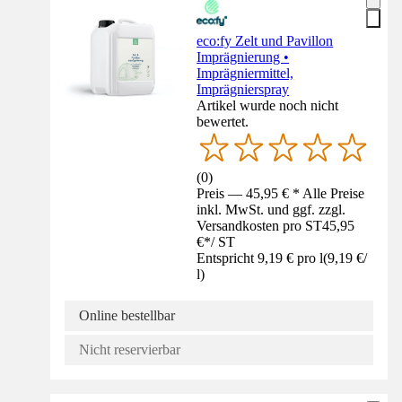
eco:fy Zelt und Pavillon
Imprägnierung •
Imprägniermittel,
Imprägnierspray
Artikel wurde noch nicht
bewertet.
(
0
)
Preis — 45,95 € * Alle Preise
inkl. MwSt. und ggf. zzgl.
Versandkosten pro ST
45,95
€
*
/
ST
Entspricht 9,19 € pro l
(
9,19 €
/
l
)
Online bestellbar
Nicht reservierbar