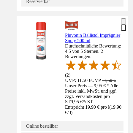
Reservierbar
Pluvonin Ballistol Imprägnier
Spray 500 ml
Durchschnittliche Bewertung:
4.5 von 5 Sternen. 2
Bewertungen.
(
2
)
UVP: 11,50 €
UVP
11,50 €
Unser Preis — 9,95 € * Alle
Preise inkl. MwSt. und ggf.
zzgl. Versandkosten pro
ST
9,95 €
*
/
ST
Entspricht 19,90 € pro l
(
19,90
€
/
l
)
Online bestellbar