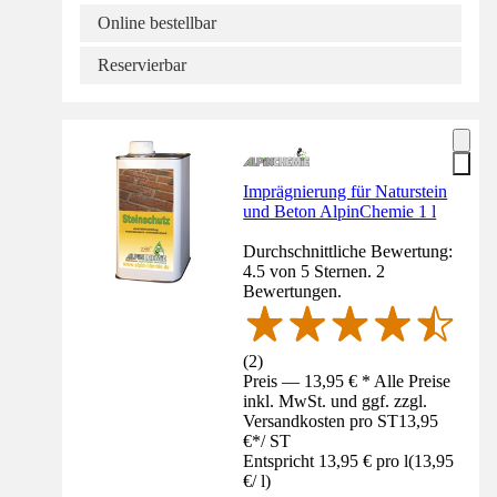
Online bestellbar
Reservierbar
Imprägnierung für Naturstein
und Beton AlpinChemie 1 l
Durchschnittliche Bewertung:
4.5 von 5 Sternen. 2
Bewertungen.
(
2
)
Preis — 13,95 € * Alle Preise
inkl. MwSt. und ggf. zzgl.
Versandkosten pro ST
13,95
€
*
/
ST
Entspricht 13,95 € pro l
(
13,95
€
/
l
)