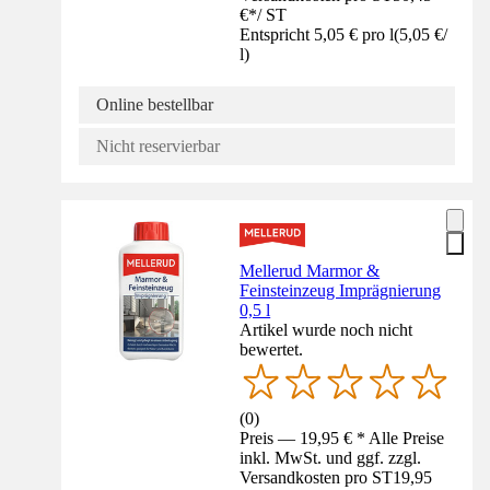
€
*
/
ST
Entspricht 5,05 € pro l
(
5,05 €
/
l
)
Online bestellbar
Nicht reservierbar
Mellerud Marmor &
Feinsteinzeug Imprägnierung
0,5 l
Artikel wurde noch nicht
bewertet.
(
0
)
Preis — 19,95 € * Alle Preise
inkl. MwSt. und ggf. zzgl.
Versandkosten pro ST
19,95