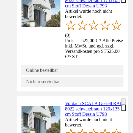
8022 schwarzbraun 175x105
cm Stoff Dessin U793
Artikel wurde noch nicht
bewertet.
(
0
)
Preis — 525,00 € * Alle Preise
inkl. MwSt. und ggf. zzgl.
Versandkosten pro ST
525,00
€
*
/
ST
Online bestellbar
Nicht reservierbar
Vordach SCALA Gestell RAL
8022 schwarzbraun 120x135
cm Stoff Dessin U793
Artikel wurde noch nicht
bewertet.