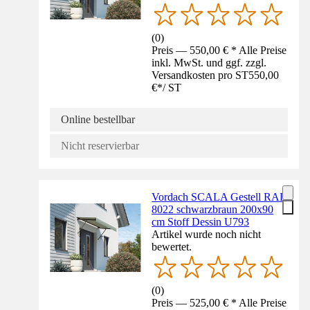
(
0
)
Preis — 550,00 € * Alle Preise
inkl. MwSt. und ggf. zzgl.
Versandkosten pro ST
550,00
€
*
/
ST
Online bestellbar
Nicht reservierbar
Vordach SCALA Gestell RAL
8022 schwarzbraun 200x90
cm Stoff Dessin U793
Artikel wurde noch nicht
bewertet.
(
0
)
Preis — 525,00 € * Alle Preise