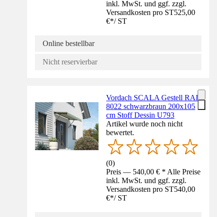
inkl. MwSt. und ggf. zzgl.
Versandkosten pro ST
525,00
€
*
/
ST
Online bestellbar
Nicht reservierbar
Vordach SCALA Gestell RAL
8022 schwarzbraun 200x105
cm Stoff Dessin U793
Artikel wurde noch nicht
bewertet.
(
0
)
Preis — 540,00 € * Alle Preise
inkl. MwSt. und ggf. zzgl.
Versandkosten pro ST
540,00
€
*
/
ST