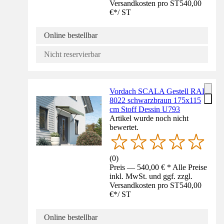
Versandkosten pro ST
540,00
€
*
/
ST
Online bestellbar
Nicht reservierbar
Vordach SCALA Gestell RAL
8022 schwarzbraun 175x115
cm Stoff Dessin U793
Artikel wurde noch nicht
bewertet.
(
0
)
Preis — 540,00 € * Alle Preise
inkl. MwSt. und ggf. zzgl.
Versandkosten pro ST
540,00
€
*
/
ST
Online bestellbar