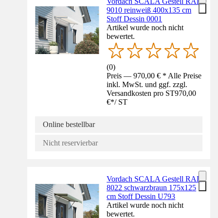
Vordach SCALA Gestell RAL
9010 reinweiß 400x135 cm
Stoff Dessin 0001
Artikel wurde noch nicht
bewertet.
(
0
)
Preis — 970,00 € * Alle Preise
inkl. MwSt. und ggf. zzgl.
Versandkosten pro ST
970,00
€
*
/
ST
Online bestellbar
Nicht reservierbar
Vordach SCALA Gestell RAL
8022 schwarzbraun 175x125
cm Stoff Dessin U793
Artikel wurde noch nicht
bewertet.