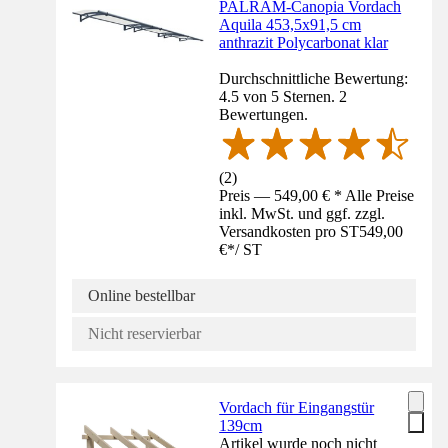
PALRAM-Canopia Vordach
Aquila 453,5x91,5 cm
anthrazit Polycarbonat klar
Durchschnittliche Bewertung:
4.5 von 5 Sternen. 2
Bewertungen.
(
2
)
Preis — 549,00 € * Alle Preise
inkl. MwSt. und ggf. zzgl.
Versandkosten pro ST
549,00
€
*
/
ST
Online bestellbar
Nicht reservierbar
Vordach für Eingangstür
139cm
Artikel wurde noch nicht