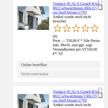
Vordach SCALA Gestell RAL
8022 schwarzbraun 200x115
cm Stoff Dessin U793
Artikel wurde noch nicht
bewertet.
(
0
)
Preis — 550,00 € * Alle Preise
inkl. MwSt. und ggf. zzgl.
Versandkosten pro ST
550,00
€
*
/
ST
Online bestellbar
Nicht reservierbar
Vordach SCALA Gestell RAL
8022 schwarzbraun 150x135
cm Stoff Dessin U793
Artikel wurde noch nicht