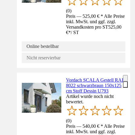
(
0
)
Preis — 525,00 € * Alle Preise
inkl. MwSt. und ggf. zzgl.
Versandkosten pro ST
525,00
€
*
/
ST
Online bestellbar
Nicht reservierbar
Vordach SCALA Gestell RAL
8022 schwarzbraun 150x125
cm Stoff Dessin U793
Artikel wurde noch nicht
bewertet.
(
0
)
Preis — 540,00 € * Alle Preise
inkl. MwSt. und ggf. zzgl.