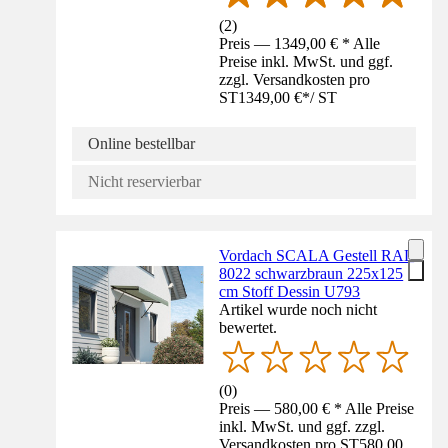
(
2
)
Preis — 1349,00 € * Alle
Preise inkl. MwSt. und ggf.
zzgl. Versandkosten pro
ST
1349,00 €
*
/
ST
Online bestellbar
Nicht reservierbar
Vordach SCALA Gestell RAL
8022 schwarzbraun 225x125
cm Stoff Dessin U793
Artikel wurde noch nicht
bewertet.
(
0
)
Preis — 580,00 € * Alle Preise
inkl. MwSt. und ggf. zzgl.
Versandkosten pro ST
580,00