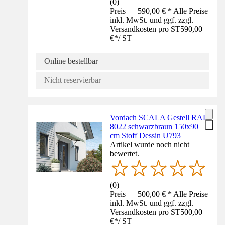
(
0
)
Preis — 590,00 € * Alle Preise
inkl. MwSt. und ggf. zzgl.
Versandkosten pro ST
590,00
€
*
/
ST
Online bestellbar
Nicht reservierbar
Vordach SCALA Gestell RAL
8022 schwarzbraun 150x90
cm Stoff Dessin U793
Artikel wurde noch nicht
bewertet.
(
0
)
Preis — 500,00 € * Alle Preise
inkl. MwSt. und ggf. zzgl.
Versandkosten pro ST
500,00
€
*
/
ST