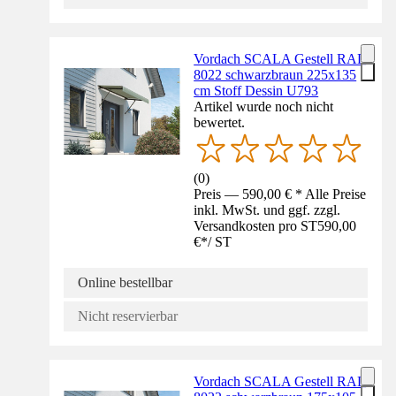
Vordach SCALA Gestell RAL
8022 schwarzbraun 225x135
cm Stoff Dessin U793
Artikel wurde noch nicht
bewertet.
(
0
)
Preis — 590,00 € * Alle Preise
inkl. MwSt. und ggf. zzgl.
Versandkosten pro ST
590,00
€
*
/
ST
Online bestellbar
Nicht reservierbar
Vordach SCALA Gestell RAL