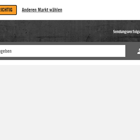
RICHTIG
Anderen Markt wählen
Sendungsverfolg