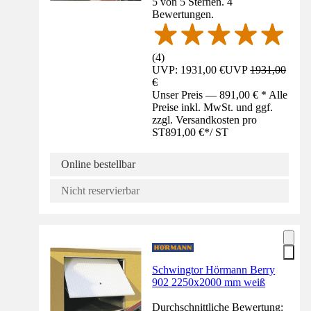
5 von 5 Sternen. 4
Bewertungen.
(
4
)
UVP: 1931,00 €
UVP
1931,00
€
Unser Preis — 891,00 € * Alle
Preise inkl. MwSt. und ggf.
zzgl. Versandkosten pro
ST
891,00 €
*
/
ST
Online bestellbar
Nicht reservierbar
Schwingtor Hörmann Berry
902 2250x2000 mm weiß
Durchschnittliche Bewertung: