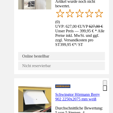
Artikel wurde noch nicht
bewertet.
(
0
)
UVP: 627,00 €
UVP
627,00 €
Unser Preis — 399,95 € * Alle
Preise inkl. MwSt. und ggf.
zzgl. Versandkosten pro
ST
399,95 €
*
/
ST
Online bestellbar
Nicht reservierbar
Schwingtor Hörmann Berry
902 2250x2075 mm weiß
Durchschnittliche Bewertung:
5 von 5 Sternen. 4