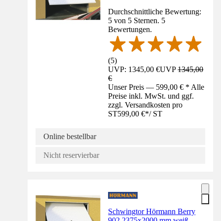
Durchschnittliche Bewertung:
5 von 5 Sternen. 5
Bewertungen.
(
5
)
UVP: 1345,00 €
UVP
1345,00
€
Unser Preis — 599,00 € * Alle
Preise inkl. MwSt. und ggf.
zzgl. Versandkosten pro
ST
599,00 €
*
/
ST
Online bestellbar
Nicht reservierbar
Schwingtor Hörmann Berry
902 2375x2000 mm weiß