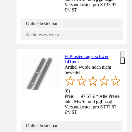
Versandkosten pro ST
33,95
€
*
/
ST
Online bestellbar
Nicht reservierbar
H-Pfostenträger schwer
141mm
Artikel wurde noch nicht
bewertet.
(
0
)
Preis — 97,57 € * Alle Preise
inkl. MwSt. und ggf. zzgl.
Versandkosten pro ST
97,57
€
*
/
ST
Online bestellbar