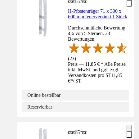
H-Pfostenträger 71 x 300 x
600 mm feuerverzinkt 1 Stück
Durchschnittliche Bewertung:
4.6 von 5 Sternen. 23
Bewertungen.
(
23
)
Preis — 11,85 € * Alle Preise
inkl. MwSt. und ggf. zzgl.
Versandkosten pro ST
11,85
€
*
/
ST
Online bestellbar
Reservierbar