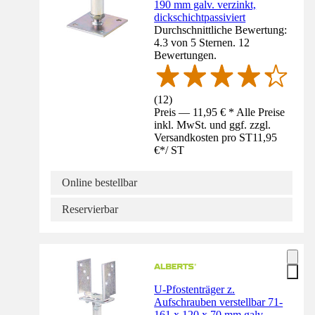
190 mm galv. verzinkt,
dickschichtpassiviert
Durchschnittliche Bewertung:
4.3 von 5 Sternen. 12
Bewertungen.
(
12
)
Preis — 11,95 € * Alle Preise
inkl. MwSt. und ggf. zzgl.
Versandkosten pro ST
11,95
€
*
/
ST
Online bestellbar
Reservierbar
U-Pfostenträger z.
Aufschrauben verstellbar 71-
161 x 120 x 70 mm galv.