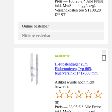
Preis — 108,28 € * Alle Preise
inkl. MwSt. und ggf. zzgl.
Versandkosten pro ST
108,28
€
*
/
ST
Online bestellbar
Nicht reservierbar
H-Pfostenträger zum
Einbetonieren,Typ 665,
feuerverzinkt 141x800 mm
Artikel wurde noch nicht
bewertet.
(
0
)
Preis — 33,95 € * Alle Preise
inkl. MwSt. und ggf. zzgl.