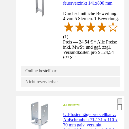
feuerverzinkt 141x800 mm
Durchschnittliche Bewertung:
4 von 5 Sternen. 1 Bewertung.
(
1
)
Preis — 24,54 € * Alle Preise
inkl. MwSt. und ggf. zzgl.
Versandkosten pro ST
24,54
€
*
/
ST
Online bestellbar
Nicht reservierbar
U-Pfostenträger verstellbar z.
Aufschrauben 71-131 x 110 x
70 mm galv. verzinkt,