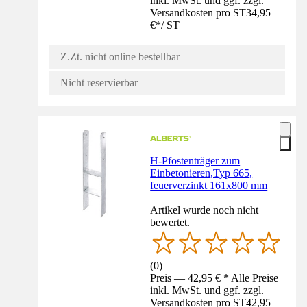
inkl. MwSt. und ggf. zzgl.
Versandkosten pro ST
34,95
€
*
/
ST
Z.Zt. nicht online bestellbar
Nicht reservierbar
H-Pfostenträger zum
Einbetonieren,Typ 665,
feuerverzinkt 161x800 mm
Artikel wurde noch nicht
bewertet.
(
0
)
Preis — 42,95 € * Alle Preise
inkl. MwSt. und ggf. zzgl.
Versandkosten pro ST
42,95