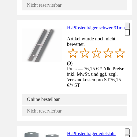
Nicht reservierbar
H-Pfostenträger schwer 91mm
Artikel wurde noch nicht
bewertet.
(
0
)
Preis — 76,15 € * Alle Preise
inkl. MwSt. und ggf. zzgl.
Versandkosten pro ST
76,15
€
*
/
ST
Online bestellbar
Nicht reservierbar
H-Pfostenträger edelstahl