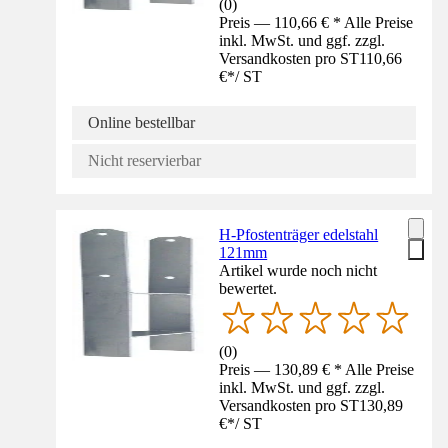
(
0
)
Preis — 110,66 € * Alle Preise
inkl. MwSt. und ggf. zzgl.
Versandkosten pro ST
110,66
€
*
/
ST
Online bestellbar
Nicht reservierbar
H-Pfostenträger edelstahl
121mm
Artikel wurde noch nicht
bewertet.
(
0
)
Preis — 130,89 € * Alle Preise
inkl. MwSt. und ggf. zzgl.
Versandkosten pro ST
130,89
€
*
/
ST