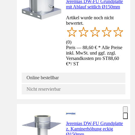
Jeremias DW-FU Grundplatte
mit Ablauf seitlich Ø150mm
Artikel wurde noch nicht
bewertet.
(
0
)
Preis — 88,60 € * Alle Preise
inkl. MwSt. und ggf. zzgl.
Versandkosten pro ST
88,60
€
*
/
ST
Online bestellbar
Nicht reservierbar
Jeremias DW-FU Grundplatte
z. Kaminerhöhung eckig
Ø150mm