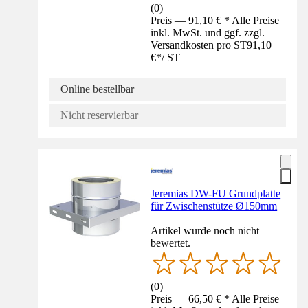
(
0
)
Preis — 91,10 € * Alle Preise
inkl. MwSt. und ggf. zzgl.
Versandkosten pro ST
91,10
€
*
/
ST
Online bestellbar
Nicht reservierbar
Jeremias DW-FU Grundplatte
für Zwischenstütze Ø150mm
Artikel wurde noch nicht
bewertet.
(
0
)
Preis — 66,50 € * Alle Preise