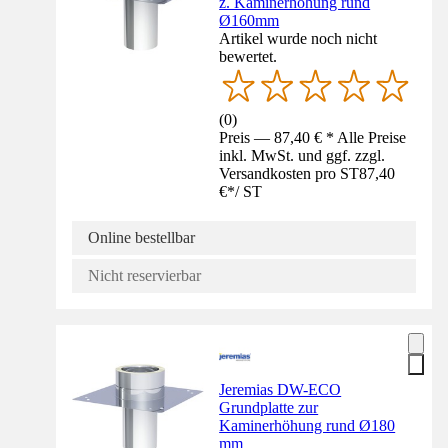
z. Kaminerhöhung rund
Ø160mm
Artikel wurde noch nicht
bewertet.
(
0
)
Preis — 87,40 € * Alle Preise
inkl. MwSt. und ggf. zzgl.
Versandkosten pro ST
87,40
€
*
/
ST
Online bestellbar
Nicht reservierbar
Jeremias DW-ECO
Grundplatte zur
Kaminerhöhung rund Ø180
mm