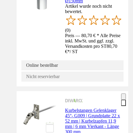
Ø150mm
Artikel wurde noch nicht
bewertet.
(
0
)
Preis — 80,70 € * Alle Preise
inkl. MwSt. und ggf. zzgl.
Versandkosten pro ST
80,70
€
*
/
ST
Online bestellbar
Nicht reservierbar
Kurbelstangen Gelenklager
45°- G009 | Grundplatte 22 x
52 mm | Kurbelzapfen 11,9
mm | 6 mm Vierkant - Länge
300 mm