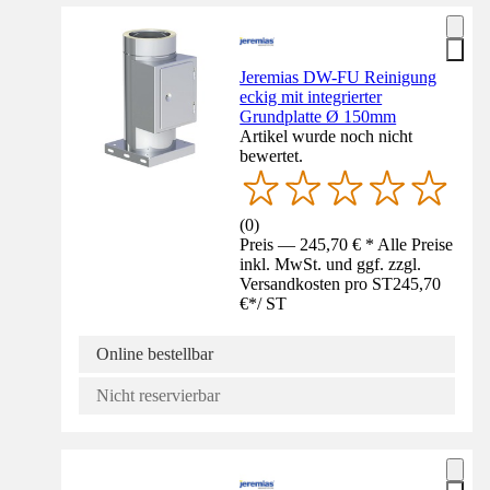
Jeremias DW-FU Reinigung
eckig mit integrierter
Grundplatte Ø 150mm
Artikel wurde noch nicht
bewertet.
(
0
)
Preis — 245,70 € * Alle Preise
inkl. MwSt. und ggf. zzgl.
Versandkosten pro ST
245,70
€
*
/
ST
Online bestellbar
Nicht reservierbar