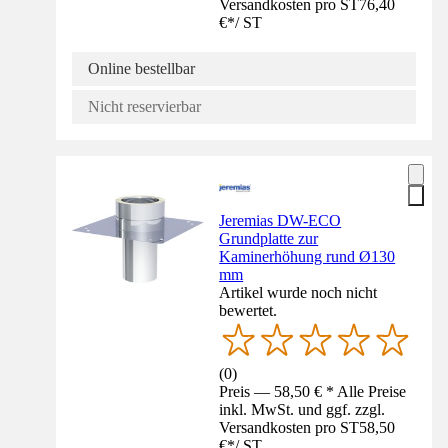
Versandkosten pro ST
76,40
€
*
/
ST
Online bestellbar
Nicht reservierbar
Jeremias DW-ECO
Grundplatte zur
Kaminerhöhung rund Ø130
mm
Artikel wurde noch nicht
bewertet.
(
0
)
Preis — 58,50 € * Alle Preise
inkl. MwSt. und ggf. zzgl.
Versandkosten pro ST
58,50
€
*
/
ST