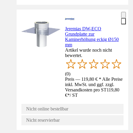
Jeremias DW-ECO
Grundplatte zur
Kaminerhöhung eckig Ø150
mm
Artikel wurde noch nicht
bewertet.
(
0
)
Preis — 119,80 € * Alle Preise
inkl. MwSt. und ggf. zzgl.
Versandkosten pro ST
119,80
€
*
/
ST
Nicht online bestellbar
Nicht reservierbar