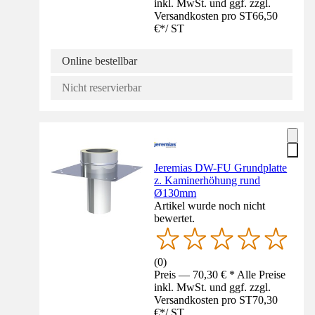
inkl. MwSt. und ggf. zzgl.
Versandkosten pro ST
66,50
€
*
/
ST
Online bestellbar
Nicht reservierbar
Jeremias DW-FU Grundplatte
z. Kaminerhöhung rund
Ø130mm
Artikel wurde noch nicht
bewertet.
(
0
)
Preis — 70,30 € * Alle Preise
inkl. MwSt. und ggf. zzgl.
Versandkosten pro ST
70,30
€
*
/
ST