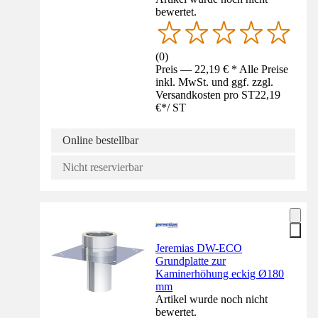
bewertet.
(
0
)
Preis — 22,19 € * Alle Preise
inkl. MwSt. und ggf. zzgl.
Versandkosten pro ST
22,19
€
*
/
ST
Online bestellbar
Nicht reservierbar
Jeremias DW-ECO
Grundplatte zur
Kaminerhöhung eckig Ø180
mm
Artikel wurde noch nicht
bewertet.