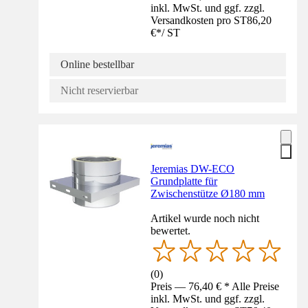
inkl. MwSt. und ggf. zzgl.
Versandkosten pro ST
86,20
€
*
/
ST
Online bestellbar
Nicht reservierbar
Jeremias DW-ECO
Grundplatte für
Zwischenstütze Ø180 mm
Artikel wurde noch nicht
bewertet.
(
0
)
Preis — 76,40 € * Alle Preise
inkl. MwSt. und ggf. zzgl.