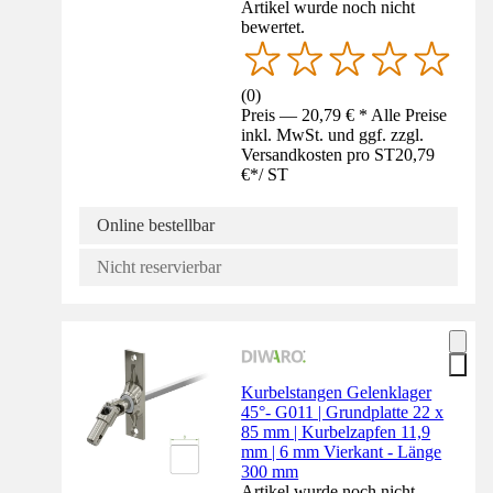
Artikel wurde noch nicht
bewertet.
(
0
)
Preis — 20,79 € * Alle Preise
inkl. MwSt. und ggf. zzgl.
Versandkosten pro ST
20,79
€
*
/
ST
Online bestellbar
Nicht reservierbar
Kurbelstangen Gelenklager
45°- G011 | Grundplatte 22 x
85 mm | Kurbelzapfen 11,9
mm | 6 mm Vierkant - Länge
300 mm
Artikel wurde noch nicht