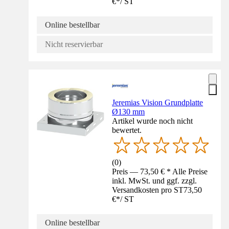
€
*
/
ST
Online bestellbar
Nicht reservierbar
Jeremias Vision Grundplatte
Ø130 mm
Artikel wurde noch nicht
bewertet.
(
0
)
Preis — 73,50 € * Alle Preise
inkl. MwSt. und ggf. zzgl.
Versandkosten pro ST
73,50
€
*
/
ST
Online bestellbar