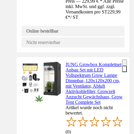
Preis — 229,99 € * Alle Preise
inkl. MwSt. und ggf. zzgl.
Versandkosten pro ST
229,99
€
*
/
ST
Online bestellbar
Nicht reservierbar
JUNG Growbox Komplettset
Anbau Set mit LED
Vollspektrum Grow Lampe
Dimmbar, 120x120x200 cm,
mit Ventilator, Abluft
Aktivkohlefilter, Growzelt
Anzucht Gewächshaus, Grow
Tent Complete Set
Artikel wurde noch nicht
bewertet.
(
0
)