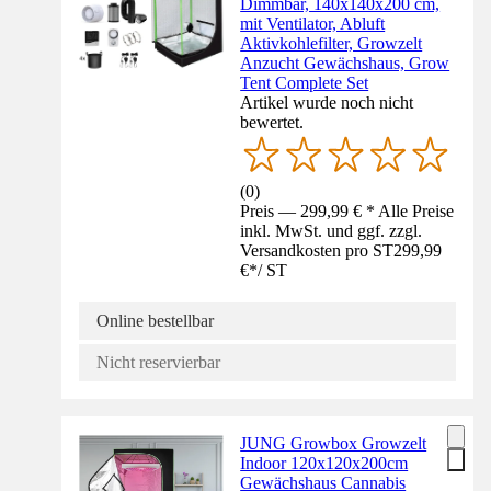
Dimmbar, 140x140x200 cm,
mit Ventilator, Abluft
Aktivkohlefilter, Growzelt
Anzucht Gewächshaus, Grow
Tent Complete Set
Artikel wurde noch nicht
bewertet.
(
0
)
Preis — 299,99 € * Alle Preise
inkl. MwSt. und ggf. zzgl.
Versandkosten pro ST
299,99
€
*
/
ST
Online bestellbar
Nicht reservierbar
JUNG Growbox Growzelt
Indoor 120x120x200cm
Gewächshaus Cannabis