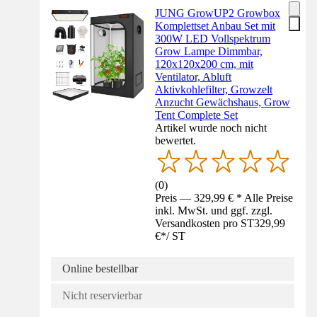
JUNG GrowUP2 Growbox
Komplettset Anbau Set mit
300W LED Vollspektrum
Grow Lampe Dimmbar,
120x120x200 cm, mit
Ventilator, Abluft
Aktivkohlefilter, Growzelt
Anzucht Gewächshaus, Grow
Tent Complete Set
Artikel wurde noch nicht
bewertet.
(
0
)
Preis — 329,99 € * Alle Preise
inkl. MwSt. und ggf. zzgl.
Versandkosten pro ST
329,99
€
*
/
ST
Online bestellbar
Nicht reservierbar