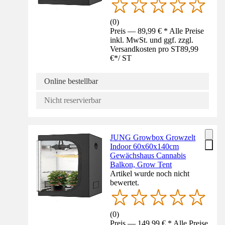
(
0
)
Preis — 89,99 € * Alle Preise
inkl. MwSt. und ggf. zzgl.
Versandkosten pro ST
89,99
€
*
/
ST
Online bestellbar
Nicht reservierbar
JUNG Growbox Growzelt
Indoor 60x60x140cm
Gewächshaus Cannabis
Balkon, Grow Tent
Artikel wurde noch nicht
bewertet.
(
0
)
Preis — 149,99 € * Alle Preise