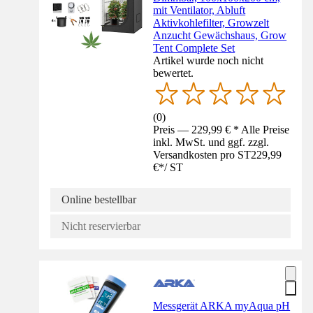
mit Ventilator, Abluft
Aktivkohlefilter, Growzelt
Anzucht Gewächshaus, Grow
Tent Complete Set
Artikel wurde noch nicht
bewertet.
(
0
)
Preis — 229,99 € * Alle Preise
inkl. MwSt. und ggf. zzgl.
Versandkosten pro ST
229,99
€
*
/
ST
Online bestellbar
Nicht reservierbar
Messgerät ARKA myAqua pH