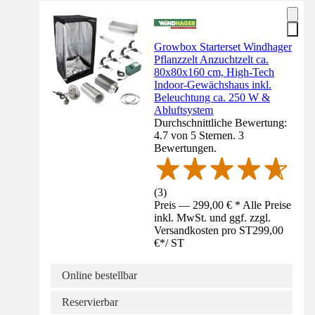
Growbox Starterset Windhager
Pflanzzelt Anzuchtzelt ca.
80x80x160 cm, High-Tech
Indoor-Gewächshaus inkl.
Beleuchtung ca. 250 W &
Abluftsystem
Durchschnittliche Bewertung:
4.7 von 5 Sternen. 3
Bewertungen.
(
3
)
Preis — 299,00 € * Alle Preise
inkl. MwSt. und ggf. zzgl.
Versandkosten pro ST
299,00
€
*
/
ST
Online bestellbar
Reservierbar