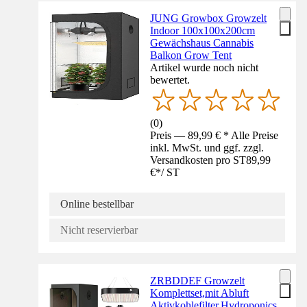
JUNG Growbox Growzelt
Indoor 100x100x200cm
Gewächshaus Cannabis
Balkon Grow Tent
Artikel wurde noch nicht
bewertet.
(
0
)
Preis — 89,99 € * Alle Preise
inkl. MwSt. und ggf. zzgl.
Versandkosten pro ST
89,99
€
*
/
ST
Online bestellbar
Nicht reservierbar
ZRBDDEF Growzelt
Komplettset,mit Abluft
Aktivkohlefilter,Hydroponics