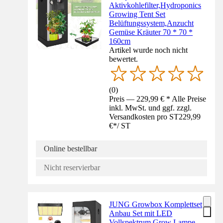
Aktivkohlefilter,Hydroponics
Growing Tent Set
Belüftungssystem,Anzucht
Gemüse Kräuter 70 * 70 *
160cm
Artikel wurde noch nicht
bewertet.
(
0
)
Preis — 229,99 € * Alle Preise
inkl. MwSt. und ggf. zzgl.
Versandkosten pro ST
229,99
€
*
/
ST
Online bestellbar
Nicht reservierbar
JUNG Growbox Komplettset
Anbau Set mit LED
Vollspektrum Grow Lampe