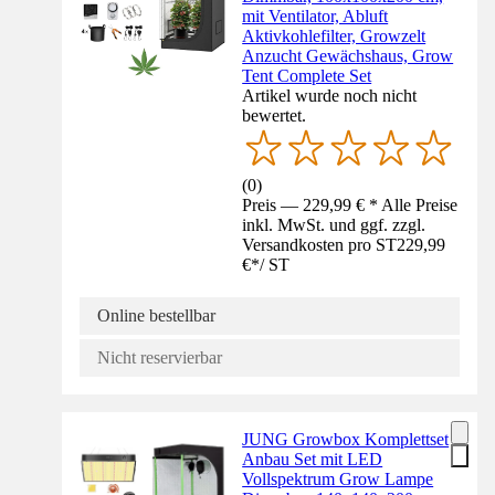
mit Ventilator, Abluft
Aktivkohlefilter, Growzelt
Anzucht Gewächshaus, Grow
Tent Complete Set
Artikel wurde noch nicht
bewertet.
(
0
)
Preis — 229,99 € * Alle Preise
inkl. MwSt. und ggf. zzgl.
Versandkosten pro ST
229,99
€
*
/
ST
Online bestellbar
Nicht reservierbar
JUNG Growbox Komplettset
Anbau Set mit LED
Vollspektrum Grow Lampe