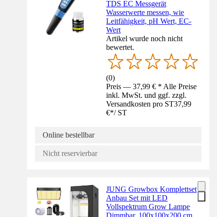
TDS EC Messgerät
Wasserwerte messen, wie
Leitfähigkeit, pH Wert, EC-
Wert
Artikel wurde noch nicht
bewertet.
(
0
)
Preis — 37,99 € * Alle Preise
inkl. MwSt. und ggf. zzgl.
Versandkosten pro ST
37,99
€
*
/
ST
Online bestellbar
Nicht reservierbar
JUNG Growbox Komplettset
Anbau Set mit LED
Vollspektrum Grow Lampe
Dimmbar, 100x100x200 cm,