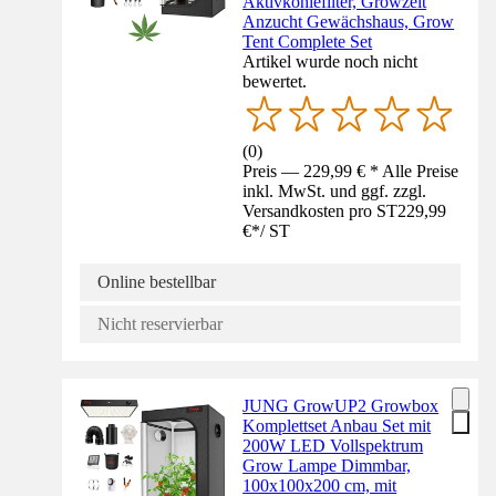
Aktivkohlefilter, Growzelt
Anzucht Gewächshaus, Grow
Tent Complete Set
Artikel wurde noch nicht
bewertet.
(
0
)
Preis — 229,99 € * Alle Preise
inkl. MwSt. und ggf. zzgl.
Versandkosten pro ST
229,99
€
*
/
ST
Online bestellbar
Nicht reservierbar
JUNG GrowUP2 Growbox
Komplettset Anbau Set mit
200W LED Vollspektrum
Grow Lampe Dimmbar,
100x100x200 cm, mit