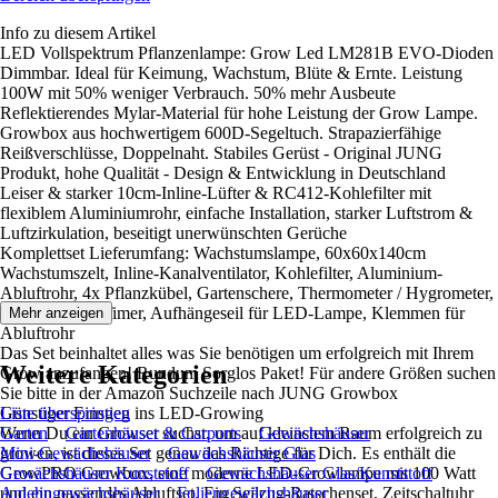
Info zu diesem Artikel
LED Vollspektrum Pflanzenlampe: Grow Led LM281B EVO-Dioden
Dimmbar. Ideal für Keimung, Wachstum, Blüte & Ernte. Leistung
100W mit 50% weniger Verbrauch. 50% mehr Ausbeute
Reflektierendes Mylar-Material für hohe Leistung der Grow Lampe.
Growbox aus hochwertigem 600D-Segeltuch. Strapazierfähige
Reißverschlüsse, Doppelnaht. Stabiles Gerüst - Original JUNG
Produkt, hohe Qualität - Design & Entwicklung in Deutschland
Leiser & starker 10cm-Inline-Lüfter & RC412-Kohlefilter mit
flexiblem Aluminiumrohr, einfache Installation, starker Luftstrom &
Luftzirkulation, beseitigt unerwünschten Gerüche
Komplettset Lieferumfang: Wachstumslampe, 60x60x140cm
Wachstumszelt, Inline-Kanalventilator, Kohlefilter, Aluminium-
Abluftrohr, 4x Pflanzkübel, Gartenschere, Thermometer / Hygrometer,
Steckdose mit Timer, Aufhängeseil für LED-Lampe, Klemmen für
Mehr anzeigen
Abluftrohr
Das Set beinhaltet alles was Sie benötigen um erfolgreich mit Ihrem
Weitere Kategorien
Grow anzufangen! Rundum Sorglos Paket! Für andere Größen suchen
Sie bitte in der Amazon Suchzeile nach JUNG Growbox
Günstiger Einstieg ins LED-Growing
Liste überspringen
Wenn Du ein Growset suchst, um auf kleinstem Raum erfolgreich zu
Garten
Gartenhäuser & Carports
Gewächshäuser
growen, ist dieses Set genau das Richtige für Dich. Es enthält die
Mini-Gewächshäuser
Gewächshäuser Glas
GrowPRO Growbox, eine moderne LED-Growlampe mit 100 Watt
Gewächshäuser Kunststoff
Gewächshäuser Glas/Kunststoff
und ein passendes Abluftset. Ein Seilzug-Ratschenset, Zeitschaltuhr
Anlehngewächshäuser
Foliengewächshäuser