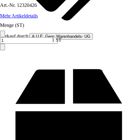
Art.-Nr.
12320426
Mehr Artikeldetails
Menge (ST)
Verkauf durch:
A.U.E. Genc Warenhandels- UG
1 ST