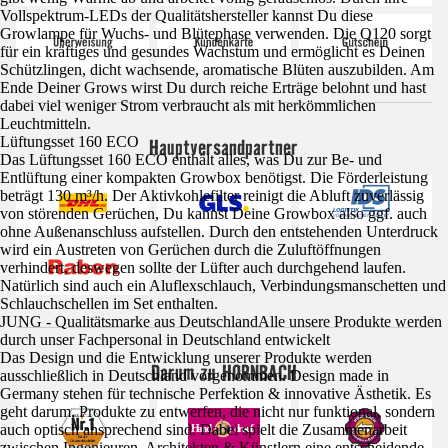
Vollspektrum-LEDs der Qualitätshersteller kannst Du diese
Growlampe für Wuchs- und Blütephase verwenden. Die Q120 sorgt
für ein kräftiges und gesundes Wachstum und ermöglicht es Deinen
Schützlingen, dicht wachsende, aromatische Blüten auszubilden. Am
Ende Deiner Grows wirst Du durch reiche Erträge belohnt und hast
dabei viel weniger Strom verbraucht als mit herkömmlichen
Leuchtmitteln.
Lüftungsset 160 ECO
Hauptversandpartner
Das Lüftungsset 160 ECO enthält alles, was Du zur Be- und
Entlüftung einer kompakten Growbox benötigst. Die Förderleistung
beträgt 130 m³/h. Der Aktivkohlefilter reinigt die Abluft zuverlässig
von störenden Gerüchen, Du kannst Deine Growbox also ggf. auch
ohne Außenanschluss aufstellen. Durch den entstehenden Unterdruck
wird ein Austreten von Gerüchen durch die Zuluftöffnungen
verhindert, deswegen sollte der Lüfter auch durchgehend laufen.
Natürlich sind auch ein Aluflexschlauch, Verbindungsmanschetten und
Schlauchschellen im Set enthalten.
JUNG - Qualitätsmarke aus DeutschlandAlle unsere Produkte werden
durch unser Fachpersonal in Deutschland entwickelt
Das Design und die Entwicklung unserer Produkte werden
Darum zu HORNBACH
ausschließlich in Deutschland vorgenommen. Design made in
Germany stehen für technische Perfektion & innovative Ästhetik. Es
geht darum, Produkte zu entwerfen, die nicht nur funktional, sondern
auch optisch ansprechend sind. Dabei spielt die Zusammenarbeit
zwischen Ingenieuren, Architekten & Künstlern eine entscheidende