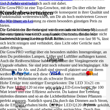
und Zubehör sind natürlich auch mit dabei.
Gewächshäuserzubehör
Die GrowPRO ist eine Top-Growbox, mit der Du über etliche Jahre
Kundenbewertungen
erfolgreich growen kannst. Sie wurde konsequent in ihrer Qualität und
Funktionalität weiterentwickelt, um Dir als hoch motiviertem Grower
das Maximum an Leistung zu einem besonders günstigen Preis zu
Bereich überspringen
bieten.
Die Echtheit der Bewertungen wurde von uns nicht überprüft.
Die Growboxen der Serie sind mit einem äußerst robusten Nylonstoff
Bewertungen können auch von Kunden stammen, die die Ware nicht
mit einer Stärke von 600D ausgestattet. Die hochreflektierende
nachweislich genutzt oder gekauft haben.
Innenbeschichtung hat einen PAR-Reflexionswert von fast 98 %, lässt
sich leicht reinigen und verhindert, dass Licht oder Gerüche nach
außen dringen.
Die GrowPRO verfügt über ein besonders stabiles Innengestänge, an
dem Du problemlos Lampen, Lüfter und Luftfilter aufhängen kannst.
Zahlarten
Auch die Reißverschlüsse haben gegenüber der Vorgängerserie ein
Upgrade erhalten. Sie sind jetzt noch robuster und leichtgängiger. Alle
Öffnungen für Ab- und Zuluft sind sinnvoll platziert und mit ihrem
weißen Design passt sich diese Growbox viel unauffälliger und
dezenter in Wohnräume ein als schwarze Boxen
Hohe Erträge trotz niedriger Energiekosten: Die LED 31x21 cm
Die Pure LED Q120 ist eine sehr solide LED-Growlampe, die 100
Watt leistet und eine Effizienz aufweist. Du kannst ihre Leistung
stufenlos dimmen und so an die Lichtbedürfnisse Deiner Pflanzen
perfekt anpassen. Natürlich sparst Du durch das Dimmen auch Strom,
da die Effizienz erhalten bleibt. Die Pure LED Q120 ist passiv gekühlt,
gibt wenig Wärme ab und arbeitet völlig geräuschlos. Durch ihre