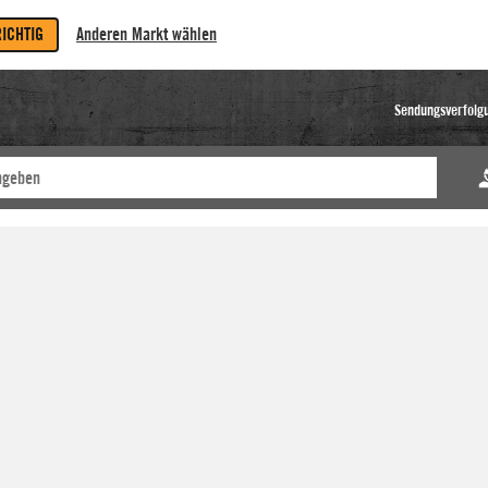
RICHTIG
Anderen Markt wählen
Sendungsverfolg