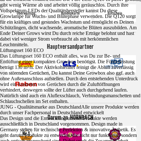
gibt wenig Wärme ab und arbeitet völlig geräuschlos. Durch ihre
Vollspektrum-LEDs der Qualitätshersteller kannst Du diese
Growlampe für Wuchs- und Blütephase verwenden. Die Q120 sorgt
für ein kräftiges und gesundes Wachstum und ermöglicht es Deinen
Schützlingen, dicht wachsende, aromatische Blüten auszubilden. Am
Ende Deiner Grows wirst Du durch reiche Erträge belohnt und hast
dabei viel weniger Strom verbraucht als mit herkömmlichen
Leuchtmitteln.
Hauptversandpartner
Lüftungsset 160 ECO
Das Lüftungsset 160 ECO enthält alles, was Du zur Be- und
Entlüftung einer kompakten Growbox benötigst. Die Förderleistung
beträgt 130 m³/h. Der Aktivkohlefilter reinigt die Abluft zuverlässig
von störenden Gerüchen, Du kannst Deine Growbox also ggf. auch
ohne Außenanschluss aufstellen. Durch den entstehenden Unterdruck
wird ein Austreten von Gerüchen durch die Zuluftöffnungen
verhindert, deswegen sollte der Lüfter auch durchgehend laufen.
Natürlich sind auch ein Aluflexschlauch, Verbindungsmanschetten und
Schlauchschellen im Set enthalten.
JUNG - Qualitätsmarke aus DeutschlandAlle unsere Produkte werden
durch unser Fachpersonal in Deutschland entwickelt
Darum zu HORNBACH
Das Design und die Entwicklung unserer Produkte werden
ausschließlich in Deutschland vorgenommen. Design made in
Germany stehen für technische Perfektion & innovative Ästhetik. Es
geht darum, Produkte zu entwerfen, die nicht nur funktional, sondern
auch optisch ansprechend sind. Dabei spielt die Zusammenarbeit