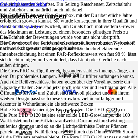
und ein passendes Abluftset. Ein Seilzug-Ratschenset, Zeitschaltuhr
Gewächshäuserzubehör
und Zubehör sind natürlich auch mit dabei.
Kundenbewertungen
Die GrowPRO ist eine Top-Growbox, mit der Du über etliche Jahre
erfolgreich growen kannst. Sie wurde konsequent in ihrer Qualität und
Funktionalität weiterentwickelt, um Dir als hoch motiviertem Grower
Bereich überspringen
das Maximum an Leistung zu einem besonders günstigen Preis zu
Die Echtheit der Bewertungen wurde von uns nicht überprüft.
bieten.
Bewertungen können auch von Kunden stammen, die die Ware nicht
Die Growboxen der Serie sind mit einem äußerst robusten Nylonstoff
nachweislich genutzt oder gekauft haben.
mit einer Stärke von 600D ausgestattet. Die hochreflektierende
Innenbeschichtung hat einen PAR-Reflexionswert von fast 98 %, lässt
sich leicht reinigen und verhindert, dass Licht oder Gerüche nach
außen dringen.
Die GrowPRO verfügt über ein besonders stabiles Innengestänge, an
Zahlarten
dem Du problemlos Lampen, Lüfter und Luftfilter aufhängen kannst.
Auch die Reißverschlüsse haben gegenüber der Vorgängerserie ein
Upgrade erhalten. Sie sind jetzt noch robuster und leichtgängiger. Alle
Öffnungen für Ab- und Zuluft sind sinnvoll platziert und mit ihrem
weißen Design passt sich diese Growbox viel unauffälliger und
dezenter in Wohnräume ein als schwarze Boxen
Hohe Erträge trotz niedriger Energiekosten: Die LED 31x21 cm
Die Pure LED Q120 ist eine sehr solide LED-Growlampe, die 100
Watt leistet und eine Effizienz aufweist. Du kannst ihre Leistung
stufenlos dimmen und so an die Lichtbedürfnisse Deiner Pflanzen
perfekt anpassen. Natürlich sparst Du durch das Dimmen auch Strom,
da die Effizienz erhalten bleibt. Die Pure LED Q120 ist passiv gekühlt,