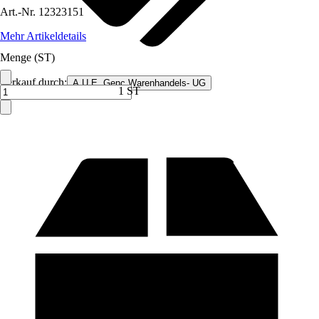
Art.-Nr.
12323151
Mehr Artikeldetails
Menge (ST)
Verkauf durch:
A.U.E. Genc Warenhandels- UG
1 ST