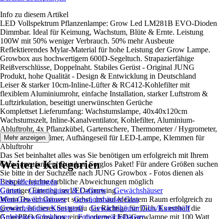
Info zu diesem Artikel
LED Vollspektrum Pflanzenlampe: Grow Led LM281B EVO-Dioden
Dimmbar. Ideal für Keimung, Wachstum, Blüte & Ernte. Leistung
100W mit 50% weniger Verbrauch. 50% mehr Ausbeute
Reflektierendes Mylar-Material für hohe Leistung der Grow Lampe.
Growbox aus hochwertigem 600D-Segeltuch. Strapazierfähige
Reißverschlüsse, Doppelnaht. Stabiles Gerüst - Original JUNG
Produkt, hohe Qualität - Design & Entwicklung in Deutschland
Leiser & starker 10cm-Inline-Lüfter & RC412-Kohlefilter mit
flexiblem Aluminiumrohr, einfache Installation, starker Luftstrom &
Luftzirkulation, beseitigt unerwünschten Gerüche
Komplettset Lieferumfang: Wachstumslampe, 40x40x120cm
Wachstumszelt, Inline-Kanalventilator, Kohlefilter, Aluminium-
Abluftrohr, 4x Pflanzkübel, Gartenschere, Thermometer / Hygrometer,
Steckdose mit Timer, Aufhängeseil für LED-Lampe, Klemmen für
Mehr anzeigen
Abluftrohr
Das Set beinhaltet alles was Sie benötigen um erfolgreich mit Ihrem
Weitere Kategorien
Grow anzufangen! Rundum Sorglos Paket! Für andere Größen suchen
Sie bitte in der Suchzeile nach JUNG Growbox - Fotos dienen als
Beispiel, leichte farbliche Abweichungen möglich
Liste überspringen
Günstiger Einstieg ins LED-Growing
Garten
Gartenhäuser & Carports
Gewächshäuser
Wenn Du ein Growset suchst, um auf kleinstem Raum erfolgreich zu
Mini-Gewächshäuser
Gewächshäuser Glas
growen, ist dieses Set genau das Richtige für Dich. Es enthält die
Gewächshäuser Kunststoff
Gewächshäuser Glas/Kunststoff
GrowPRO Growbox, eine moderne LED-Growlampe mit 100 Watt
Anlehngewächshäuser
Foliengewächshäuser