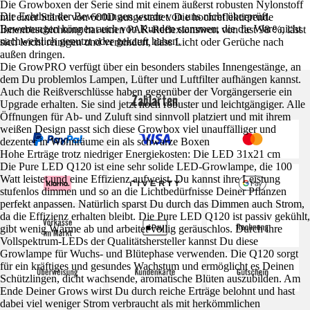
Die Growboxen der Serie sind mit einem äußerst robusten Nylonstoff
Die Echtheit der Bewertungen wurde von uns nicht überprüft.
mit einer Stärke von 600D ausgestattet. Die hochreflektierende
Bewertungen können auch von Kunden stammen, die die Ware nicht
Innenbeschichtung hat einen PAR-Reflexionswert von fast 98 %, lässt
nachweislich genutzt oder gekauft haben.
sich leicht reinigen und verhindert, dass Licht oder Gerüche nach
außen dringen.
Die GrowPRO verfügt über ein besonders stabiles Innengestänge, an
dem Du problemlos Lampen, Lüfter und Luftfilter aufhängen kannst.
Auch die Reißverschlüsse haben gegenüber der Vorgängerserie ein
Zahlarten
Upgrade erhalten. Sie sind jetzt noch robuster und leichtgängiger. Alle
Öffnungen für Ab- und Zuluft sind sinnvoll platziert und mit ihrem
weißen Design passt sich diese Growbox viel unauffälliger und
dezenter in Wohnräume ein als schwarze Boxen
Hohe Erträge trotz niedriger Energiekosten: Die LED 31x21 cm
Die Pure LED Q120 ist eine sehr solide LED-Growlampe, die 100
Watt leistet und eine Effizienz aufweist. Du kannst ihre Leistung
stufenlos dimmen und so an die Lichtbedürfnisse Deiner Pflanzen
perfekt anpassen. Natürlich sparst Du durch das Dimmen auch Strom,
da die Effizienz erhalten bleibt. Die Pure LED Q120 ist passiv gekühlt,
gibt wenig Wärme ab und arbeitet völlig geräuschlos. Durch ihre
Vollspektrum-LEDs der Qualitätshersteller kannst Du diese
Growlampe für Wuchs- und Blütephase verwenden. Die Q120 sorgt
für ein kräftiges und gesundes Wachstum und ermöglicht es Deinen
Schützlingen, dicht wachsende, aromatische Blüten auszubilden. Am
Ende Deiner Grows wirst Du durch reiche Erträge belohnt und hast
dabei viel weniger Strom verbraucht als mit herkömmlichen