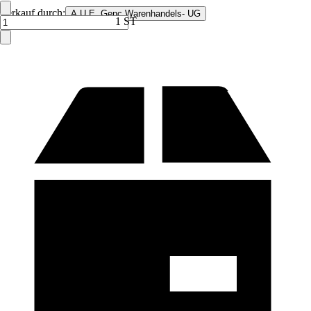
Verkauf durch:
A.U.E. Genc Warenhandels- UG
1 ST