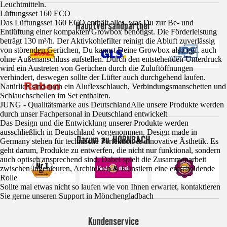
Leuchtmitteln.
Lüftungsset 160 ECO
Das Lüftungsset 160 ECO enthält alles, was Du zur Be- und
Hauptversandpartner
Entlüftung einer kompakten Growbox benötigst. Die Förderleistung
beträgt 130 m³/h. Der Aktivkohlefilter reinigt die Abluft zuverlässig
von störenden Gerüchen, Du kannst Deine Growbox also ggf. auch
ohne Außenanschluss aufstellen. Durch den entstehenden Unterdruck
wird ein Austreten von Gerüchen durch die Zuluftöffnungen
verhindert, deswegen sollte der Lüfter auch durchgehend laufen.
Natürlich sind auch ein Aluflexschlauch, Verbindungsmanschetten und
Schlauchschellen im Set enthalten.
JUNG - Qualitätsmarke aus DeutschlandAlle unsere Produkte werden
durch unser Fachpersonal in Deutschland entwickelt
Das Design und die Entwicklung unserer Produkte werden
ausschließlich in Deutschland vorgenommen. Design made in
Darum zu HORNBACH
Germany stehen für technische Perfektion & innovative Ästhetik. Es
geht darum, Produkte zu entwerfen, die nicht nur funktional, sondern
auch optisch ansprechend sind. Dabei spielt die Zusammenarbeit
zwischen Ingenieuren, Architekten & Künstlern eine entscheidende
Rolle
Sollte mal etwas nicht so laufen wie von Ihnen erwartet, kontaktieren
Sie gerne unseren Support in Mönchengladbach
Kundenservice