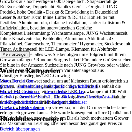
Growbox aus hochwertigem 600D-Segeltuch. Strapazierfähige
Reißverschlüsse, Doppelnaht. Stabiles Gerüst - Original JUNG
Produkt, hohe Qualität - Design & Entwicklung in Deutschland
Leiser & starker 10cm-Inline-Lüfter & RC412-Kohlefilter mit
flexiblem Aluminiumrohr, einfache Installation, starker Luftstrom &
Luftzirkulation, beseitigt unerwünschten Gerüche
Komplettset Lieferumfang: Wachstumslampe, JUNG Wachstumszelt,
Inline-Kanalventilator, Kohlefilter, Aluminium-Abluftrohr, 4x
Pflanzkübel, Gartenschere, Thermometer / Hygrometer, Steckdose mit
Timer, Aufhängeseil für LED-Lampe, Klemmen für Abluftrohr
Das Set beinhaltet alles was Sie benötigen um erfolgreich mit Ihrem
Mehr anzeigen
Grow anzufangen! Rundum Sorglos Paket! Für andere Größen suchen
Sie bitte in der Amazon Suchzeile nach JUNG Growbox oder wählen
Weitere Kategorien
Sie Ihre Wunschgröße aus diesem Variantenangebot aus
Günstiger Einstieg ins LED-Growing
Wenn Du ein Growset suchst, um auf kleinstem Raum erfolgreich zu
Liste überspringen
growen, ist dieses Set genau das Richtige für Dich. Es enthält die
Garten
Gartenhäuser & Carports
Gewächshäuser
GrowPRO Growbox, eine moderne LED-Growlampe mit 100 Watt
Mini-Gewächshäuser
Gewächshäuser Glas
und ein passendes Abluftset. Ein Seilzug-Ratschenset, Zeitschaltuhr
Gewächshäuser Kunststoff
Gewächshäuser Glas/Kunststoff
und Zubehör sind natürlich auch mit dabei.
Anlehngewächshäuser
Foliengewächshäuser
Die GrowPRO ist eine Top-Growbox, mit der Du über etliche Jahre
Gewächshäuserzubehör
erfolgreich growen kannst. Sie wurde konsequent in ihrer Qualität und
Kundenbewertungen
Funktionalität weiterentwickelt, um Dir als hoch motiviertem Grower
das Maximum an Leistung zu einem besonders günstigen Preis zu
bieten.
Bereich überspringen