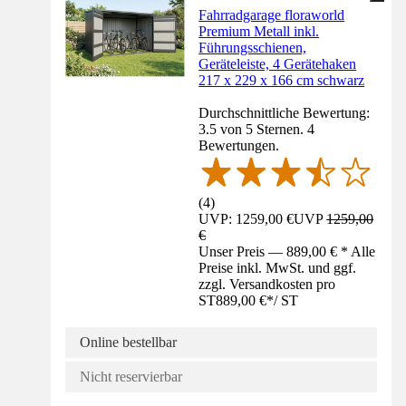
Fahrradgarage floraworld
Premium Metall inkl.
Führungsschienen,
Geräteleiste, 4 Gerätehaken
217 x 229 x 166 cm schwarz
Durchschnittliche Bewertung:
3.5 von 5 Sternen. 4
Bewertungen.
(
4
)
UVP: 1259,00 €
UVP
1259,00
€
Unser Preis — 889,00 € * Alle
Preise inkl. MwSt. und ggf.
zzgl. Versandkosten pro
ST
889,00 €
*
/
ST
Online bestellbar
Nicht reservierbar