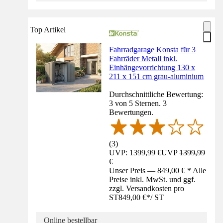
Top Artikel
Fahrradgarage Konsta für 3
Fahrräder Metall inkl.
Einhängevorrichtung 130 x
211 x 151 cm grau-aluminium
Durchschnittliche Bewertung:
3 von 5 Sternen. 3
Bewertungen.
(
3
)
UVP: 1399,99 €
UVP
1399,99
€
Unser Preis — 849,00 € * Alle
Preise inkl. MwSt. und ggf.
zzgl. Versandkosten pro
ST
849,00 €
*
/
ST
Online bestellbar