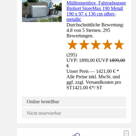
Mülltonnenbox, Fahrradgarage
Biohort StoreMax 190 Metall
190 x 97 x 136 cm silber-
metallic
Durchschnittliche Bewertung:
4.8 von 5 Sternen. 295
Bewertungen.
(
295
)
UVP: 1899,00 €
UVP
1899,00
€
Unser Preis — 1421,00 € *
Alle Preise inkl. MwSt. und
ggf. zzgl. Versandkosten pro
ST
1421,00 €
*
/
ST
Online bestellbar
Nicht reservierbar