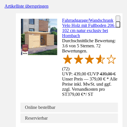
Artikelliste überspringen
Fahrradgarage/Wandschrank
Velo Holz mit Fußboden 206 x
102 cm natur exclusiv bei
Hornbach
Durchschnittliche Bewertung:
3.6 von 5 Sternen. 72
Bewertungen.
(
72
)
UVP: 439,00 €
UVP
439,00 €
Unser Preis — 379,00 € * Alle
Preise inkl. MwSt. und ggf.
zzgl. Versandkosten pro
ST
379,00 €
*
/
ST
Online bestellbar
Reservierbar