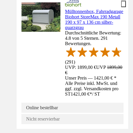
Mülltonnenbox, Fahrradgarage
Biohort StoreMax 190 Metall
190 x 97 x 136 cm silber-
quarzgrau
Durchschnittliche Bewertung:
4.8 von 5 Sternen. 291
Bewertungen.
(
291
)
UVP: 1899,00 €
UVP
1899,00
€
Unser Preis — 1421,00 € *
Alle Preise inkl. MwSt. und
ggf. zzgl. Versandkosten pro
ST
1421,00 €
*
/
ST
Online bestellbar
Nicht reservierbar