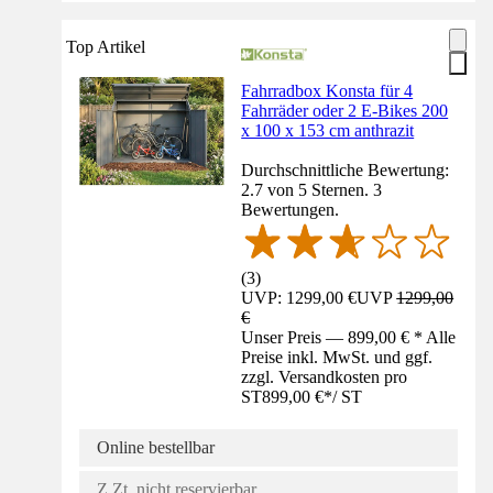
Top Artikel
Fahrradbox Konsta für 4
Fahrräder oder 2 E-Bikes 200
x 100 x 153 cm anthrazit
Durchschnittliche Bewertung:
2.7 von 5 Sternen. 3
Bewertungen.
(
3
)
UVP: 1299,00 €
UVP
1299,00
€
Unser Preis — 899,00 € * Alle
Preise inkl. MwSt. und ggf.
zzgl. Versandkosten pro
ST
899,00 €
*
/
ST
Online bestellbar
Z.Zt. nicht reservierbar