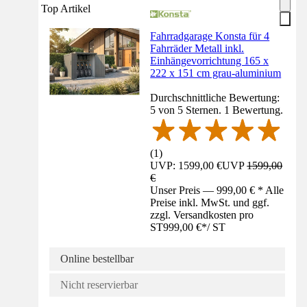
Top Artikel
Fahrradgarage Konsta für 4
Fahrräder Metall inkl.
Einhängevorrichtung 165 x
222 x 151 cm grau-aluminium
Durchschnittliche Bewertung:
5 von 5 Sternen. 1 Bewertung.
(
1
)
UVP: 1599,00 €
UVP
1599,00
€
Unser Preis — 999,00 € * Alle
Preise inkl. MwSt. und ggf.
zzgl. Versandkosten pro
ST
999,00 €
*
/
ST
Online bestellbar
Nicht reservierbar