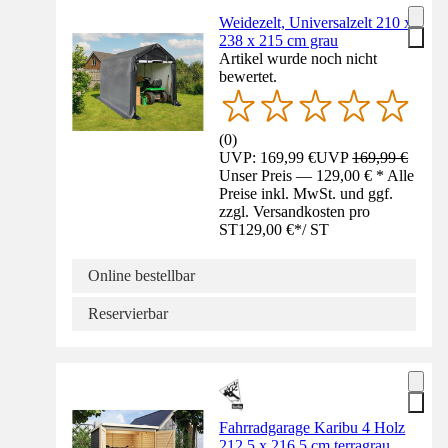
Weidezelt, Universalzelt 210 x
238 x 215 cm grau
Artikel wurde noch nicht
bewertet.
(
0
)
UVP: 169,99 €
UVP
169,99 €
Unser Preis — 129,00 € * Alle
Preise inkl. MwSt. und ggf.
zzgl. Versandkosten pro
ST
129,00 €
*
/
ST
Online bestellbar
Reservierbar
Fahrradgarage Karibu 4 Holz
212,5 x 216,5 cm terragrau