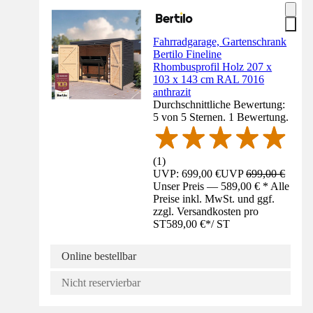
Fahrradgarage, Gartenschrank
Bertilo Fineline
Rhombusprofil Holz 207 x
103 x 143 cm RAL 7016
anthrazit
Durchschnittliche Bewertung:
5 von 5 Sternen. 1 Bewertung.
(
1
)
UVP: 699,00 €
UVP
699,00 €
Unser Preis — 589,00 € * Alle
Preise inkl. MwSt. und ggf.
zzgl. Versandkosten pro
ST
589,00 €
*
/
ST
Online bestellbar
Nicht reservierbar