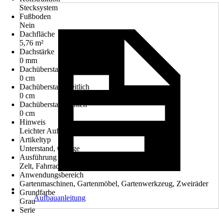
Stecksystem
Fußboden
Nein
Dachfläche
5,76 m²
Dachstärke
0 mm
Dachüberstand vorn
0 cm
Dachüberstand seitlich
0 cm
Dachüberstand hinten
0 cm
Hinweis
Leichter Aufbau durch Stecksystem
Artikeltyp
Unterstand, Garage
Ausführung
Zelt, Fahrradgarage
Anwendungsbereich
Gartenmaschinen, Gartenmöbel, Gartenwerkzeug, Zweiräder
Grundfarbe
Aufbauanleitung
Grau
Serie
-