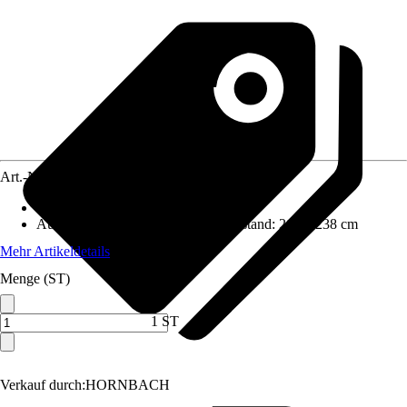
Art.-Nr.
12534563
Wandstärke
:
0 mm
Aufstellmaße B x T ohne Dachüberstand
:
210 x 238 cm
Mehr Artikeldetails
Menge (ST)
1 ST
Verkauf durch:
HORNBACH