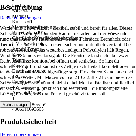
Dachform
Beschreibung
Satteldach
Material
Bereich überspringen
Kunststoff
Materialspezifizierung
Weide- und Universalzelt – flexibel, stabil und bereit für alles. Dieses
Polyethylen (PE)
Zelt schafft sofort geschützten Raum im Garten, auf der Wiese oder
Oberfläche/Oberflächenbehandlung
rund ums Haus. Ob Rasenmäher, Geräte, Fahrräder, Brennholz oder
UV - Beschichtet
Tierbedarf – hier ist alles trocken, sicher und ordentlich verstaut. Die
Anzahl Fenster
robuste Abdeckung aus wetterbeständigem Polyethylen hält Regen,
Keine
Wind und Sonne zuverlässig ab. Die Frontseite lässt sich über zwei
Türart
Reißverschlüsse komfortabel öffnen und schließen. So hast du
Keine
schnellen Zugriff und kannst das Zelt je nach Bedarf komplett oder nur
Durchgangsbreite
teilweise öffnen. Das Stahlgestänge sorgt für sicheren Stand, auch bei
136 cm
schlechtem Wetter. Mit Maßen von ca. 210 x 238 x 215 cm bietet das
Durchgangshöhe
Zelt großzügigen Raum und bleibt dabei leicht aufstellbar und flexibel
155 cm
einsetzbar. Vielseitig, praktisch und wetterfest – die unkomplizierte
Anzahl Räume
Lösung für alles, was draußen gut geschützt stehen soll.
1
EAN
Materialstärke: 180g/m²
Mehr anzeigen
4306516693665
Produktsicherheit
Bereich überspringen