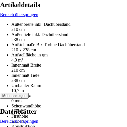
Artikeldetails
Bereich überspringen
Außenbreite inkl. Dachüberstand
210 cm
Außentiefe inkl. Dachüberstand
238 cm
Aufstellmaße B x T ohne Dachüberstand
210 x 238 cm
Aufstellfläche in qm
4,9 m²
Innenmaß Breite
210 cm
Innenmaß Tiefe
238 cm
Umbauter Raum
10,7 m³
Wandstärke
Mehr anzeigen
0 mm
Seitenwandhöhe
Datenblätter
165 cm
Firsthöhe
Bereich überspringen
215 cm
Konstruktion