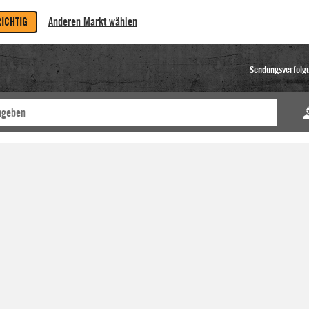
RICHTIG
Anderen Markt wählen
Sendungsverfolg