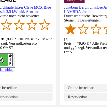
urchlauferhitzer Clage MCX Blue
Jungborn Berührungslose A
isch 3,5 kW inkl. Armatur
LAMBDA chrom
wurde noch nicht bewertet.
Durchschnittliche Bewertun
Sternen. 3 Bewertungen.
381,80 € * Alle Preise inkl. MwSt.
(
3
)
 zzgl. Versandkosten pro
Preis — 79,95 € * Alle Prei
0 €
*
/
ST
und ggf. zzgl. Versandkoste
€
*
/
ST
atenblatt
 bestellbar
Online bestellbar
reservierbar
Reservierbar