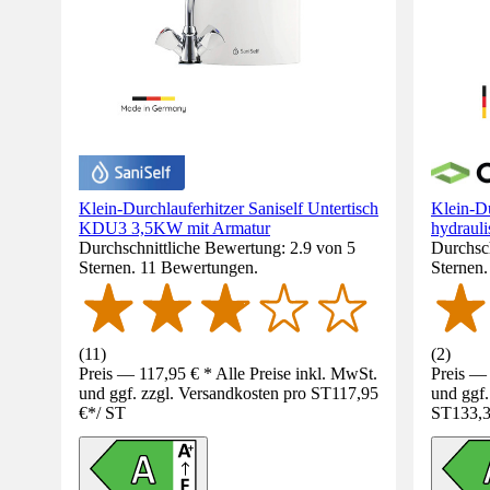
Klein-Durchlauferhitzer Saniself Untertisch
Klein-D
KDU3 3,5KW mit Armatur
hydrauli
Durchschnittliche Bewertung: 2.9 von 5
Durchsch
Sternen. 11 Bewertungen.
Sternen
(
11
)
(
2
)
Preis — 117,95 € * Alle Preise inkl. MwSt.
Preis — 
und ggf. zzgl. Versandkosten pro ST
117,95
und ggf.
€
*
/
ST
ST
133,3