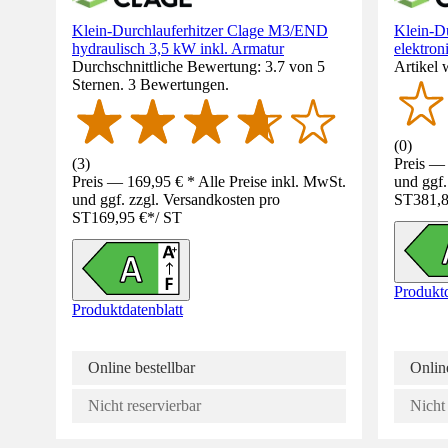
Klein-Durchlauferhitzer Clage M3/END
Klein-D
hydraulisch 3,5 kW inkl. Armatur
elektron
Durchschnittliche Bewertung: 3.7 von 5
Artikel 
Sternen. 3 Bewertungen.
(
0
)
(
3
)
Preis — 
Preis — 169,95 € * Alle Preise inkl. MwSt.
und ggf.
und ggf. zzgl. Versandkosten pro
ST
381,8
ST
169,95 €
*
/
ST
Produktd
Produktdatenblatt
Online bestellbar
Online
Nicht reservierbar
Nicht 