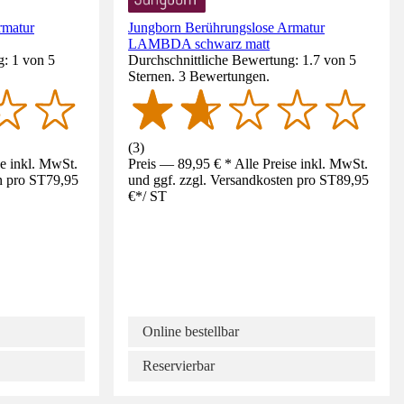
rmatur
Jungborn Berührungslose Armatur
LAMBDA schwarz matt
g: 1 von 5
Durchschnittliche Bewertung: 1.7 von 5
Sternen. 3 Bewertungen.
(
3
)
se inkl. MwSt.
Preis — 89,95 € * Alle Preise inkl. MwSt.
n pro ST
79,95
und ggf. zzgl. Versandkosten pro ST
89,95
€
*
/
ST
Online bestellbar
Reservierbar