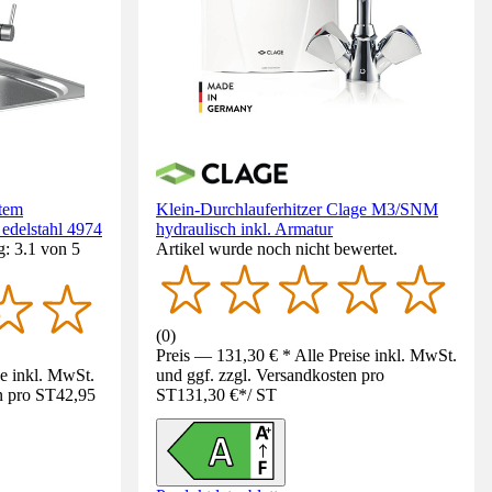
rtem
Klein-Durchlauferhitzer Clage M3/SNM
edelstahl 4974
hydraulisch inkl. Armatur
: 3.1 von 5
Artikel wurde noch nicht bewertet.
(
0
)
Preis — 131,30 € * Alle Preise inkl. MwSt.
se inkl. MwSt.
und ggf. zzgl. Versandkosten pro
n pro ST
42,95
ST
131,30 €
*
/
ST