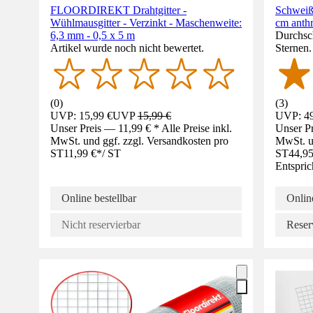
FLOORDIREKT Drahtgitter -
Schweiß
Wühlmausgitter - Verzinkt - Maschenweite:
cm anthr
6,3 mm - 0,5 x 5 m
Durchsch
Artikel wurde noch nicht bewertet.
Sternen
(
0
)
(
3
)
UVP: 15,99 €
UVP
15,99 €
UVP: 49
Unser Preis — 11,99 € * Alle Preise inkl.
Unser Pr
MwSt. und ggf. zzgl. Versandkosten pro
MwSt. un
ST
11,99 €
*
/
ST
ST
44,95
Entspric
Online bestellbar
Online
Nicht reservierbar
Reser