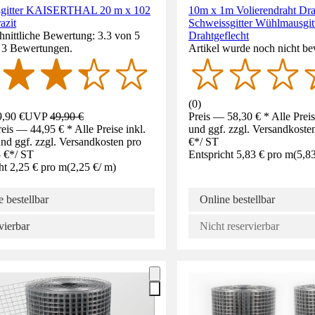
gitter KAISERTHAL 20 m x 102
10m x 1m Volierendraht Drah
azit
Schweissgitter Wühlmausgit
nittliche Bewertung: 3.3 von 5
Drahtgeflecht
. 3 Bewertungen.
Artikel wurde noch nicht be
(
0
)
,90 €
UVP
49,90 €
Preis — 58,30 € * Alle Prei
eis — 44,95 € * Alle Preise inkl.
und ggf. zzgl. Versandkoste
d ggf. zzgl. Versandkosten pro
€
*
/
ST
 €
*
/
ST
Entspricht 5,83 € pro m
(
5,8
ht 2,25 € pro m
(
2,25 €
/
m
)
 bestellbar
Online bestellbar
vierbar
Nicht reservierbar