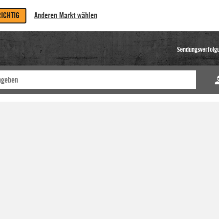
RICHTIG
Anderen Markt wählen
Sendungsverfolg