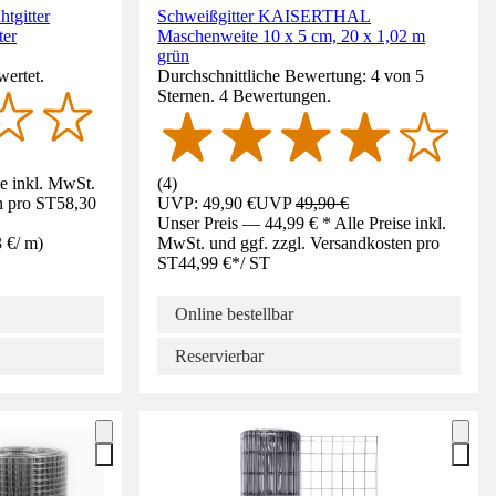
tgitter
Schweißgitter KAISERTHAL
ter
Maschenweite 10 x 5 cm, 20 x 1,02 m
grün
wertet.
Durchschnittliche Bewertung: 4 von 5
Sternen. 4 Bewertungen.
se inkl. MwSt.
(
4
)
n pro ST
58,30
UVP: 49,90 €
UVP
49,90 €
Unser Preis — 44,99 € * Alle Preise inkl.
3 €
/
m
)
MwSt. und ggf. zzgl. Versandkosten pro
ST
44,99 €
*
/
ST
Online bestellbar
Reservierbar