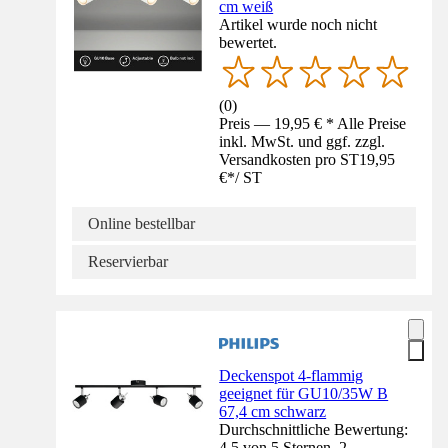
cm weiß
Artikel wurde noch nicht
bewertet.
(
0
)
Preis — 19,95 € * Alle Preise
inkl. MwSt. und ggf. zzgl.
Versandkosten pro ST
19,95
€
*
/
ST
Online bestellbar
Reservierbar
Deckenspot 4-flammig
geeignet für GU10/35W B
67,4 cm schwarz
Durchschnittliche Bewertung:
4.5 von 5 Sternen. 2