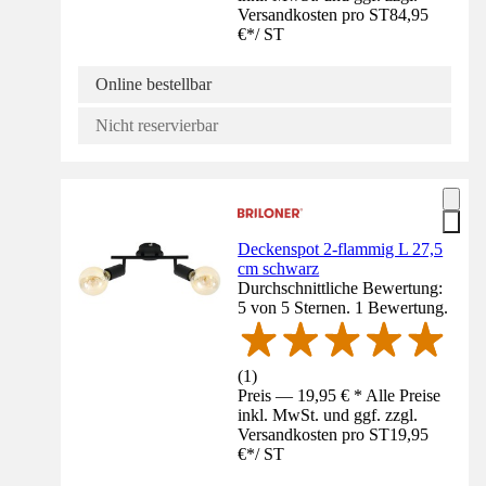
Versandkosten pro ST
84,95
€
*
/
ST
Online bestellbar
Nicht reservierbar
Deckenspot 2-flammig L 27,5
cm schwarz
Durchschnittliche Bewertung:
5 von 5 Sternen. 1 Bewertung.
(
1
)
Preis — 19,95 € * Alle Preise
inkl. MwSt. und ggf. zzgl.
Versandkosten pro ST
19,95
€
*
/
ST