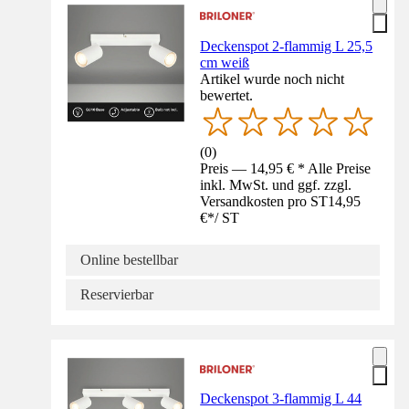
Deckenspot 2-flammig L 25,5
cm weiß
Artikel wurde noch nicht
bewertet.
(
0
)
Preis — 14,95 € * Alle Preise
inkl. MwSt. und ggf. zzgl.
Versandkosten pro ST
14,95
€
*
/
ST
Online bestellbar
Reservierbar
Deckenspot 3-flammig L 44