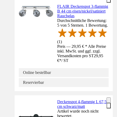
FLAIR Deckenspot 3-flammig
B 44 cm eisen/nickel/satiniert
Rauchglas
Durchschnittliche Bewertung:
5 von 5 Sternen. 1 Bewertung.
(
1
)
Preis — 29,95 € * Alle Preise
inkl. MwSt. und ggf. zzgl.
Versandkosten pro ST
29,95
€
*
/
ST
Online bestellbar
Reservierbar
Deckenspot 4-flammig L 67,5
cm schwarz/matt
Artikel wurde noch nicht
bewertet.