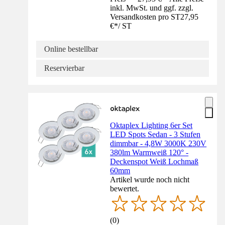
inkl. MwSt. und ggf. zzgl.
Versandkosten pro ST
27,95
€
*
/
ST
Online bestellbar
Reservierbar
Oktaplex Lighting 6er Set
LED Spots Sedan - 3 Stufen
dimmbar - 4,8W 3000K 230V
380lm Warmweiß 120° -
Deckenspot Weiß Lochmaß
60mm
Artikel wurde noch nicht
bewertet.
(
0
)