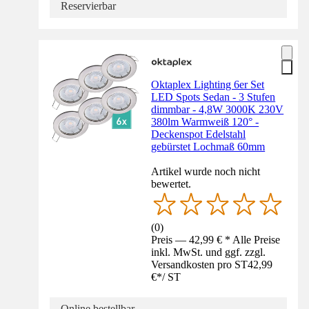
Reservierbar
Oktaplex Lighting 6er Set
LED Spots Sedan - 3 Stufen
dimmbar - 4,8W 3000K 230V
380lm Warmweiß 120° -
Deckenspot Edelstahl
gebürstet Lochmaß 60mm
Artikel wurde noch nicht
bewertet.
(
0
)
Preis — 42,99 € * Alle Preise
inkl. MwSt. und ggf. zzgl.
Versandkosten pro ST
42,99
€
*
/
ST
Online bestellbar