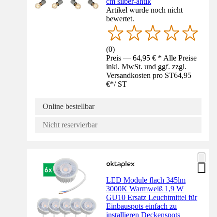
cm silber-antik
Artikel wurde noch nicht
bewertet.
(
0
)
Preis — 64,95 € * Alle Preise
inkl. MwSt. und ggf. zzgl.
Versandkosten pro ST
64,95
€
*
/
ST
Online bestellbar
Nicht reservierbar
LED Module flach 345lm
3000K Warmweiß 1,9 W
GU10 Ersatz Leuchtmittel für
Einbauspots einfach zu
installieren Deckenspots