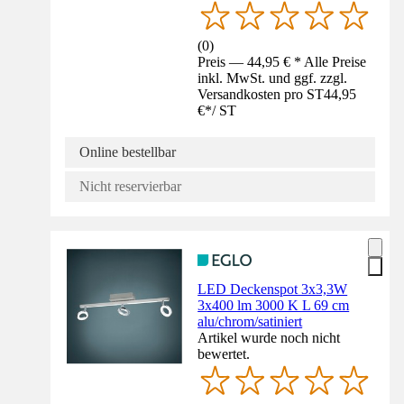
(
0
)
Preis — 44,95 € * Alle Preise
inkl. MwSt. und ggf. zzgl.
Versandkosten pro ST
44,95
€
*
/
ST
Online bestellbar
Nicht reservierbar
LED Deckenspot 3x3,3W
3x400 lm 3000 K L 69 cm
alu/chrom/satiniert
Artikel wurde noch nicht
bewertet.