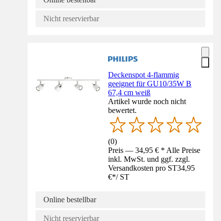
Nicht reservierbar
Deckenspot 4-flammig
geeignet für GU10/35W B
67,4 cm weiß
Artikel wurde noch nicht
bewertet.
(
0
)
Preis — 34,95 € * Alle Preise
inkl. MwSt. und ggf. zzgl.
Versandkosten pro ST
34,95
€
*
/
ST
Online bestellbar
Nicht reservierbar