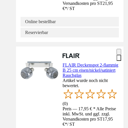
Versandkosten pro ST
21,95
€
*
/
ST
Online bestellbar
Reservierbar
FLAIR Deckenspot 2-flammig
B 25 cm eisen/nickel/satiniert
Rauchglas
Artikel wurde noch nicht
bewertet.
(
0
)
Preis — 17,95 € * Alle Preise
inkl. MwSt. und ggf. zzgl.
Versandkosten pro ST
17,95
€
*
/
ST