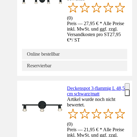
(
0
)
Preis — 27,95 € * Alle Preise
inkl. MwSt. und ggf. zzgl.
Versandkosten pro ST
27,95
€
*
/
ST
Online bestellbar
Reservierbar
Deckenspot 3-flammig L 48,5
cm schwarz/matt
Artikel wurde noch nicht
bewertet.
(
0
)
Preis — 21,95 € * Alle Preise
inkl. MwSt. und ggf. zzgl.