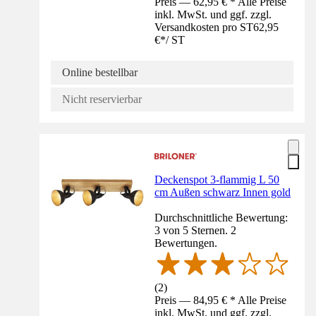
Preis — 62,95 € * Alle Preise
inkl. MwSt. und ggf. zzgl.
Versandkosten pro ST
62,95
€
*
/
ST
Online bestellbar
Nicht reservierbar
Deckenspot 3-flammig L 50
cm Außen schwarz Innen gold
Durchschnittliche Bewertung:
3 von 5 Sternen. 2
Bewertungen.
(
2
)
Preis — 84,95 € * Alle Preise
inkl. MwSt. und ggf. zzgl.