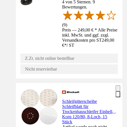
4 von 5 Sternen. 9
Bewertungen.
(
9
)
Preis — 249,00 € * Alle Preise
inkl. MwSt. und ggf. zzgl.
Versandkosten pro ST
249,00
€
*
/
ST
Z.Zt. nicht online bestellbar
Nicht reservierbar
Schleifgitterscheibe
Schleifblatt für
Trockenbauschleifer Einhell, ,
Korn 120/80, 8-Loch, 15
Stück
Artikel wurde noch nicht