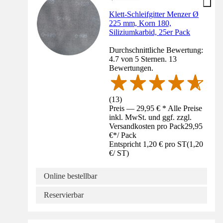
Klett-Schleifgitter Menzer Ø
225 mm, Korn 180,
Siliziumkarbid, 25er Pack
Durchschnittliche Bewertung:
4.7 von 5 Sternen. 13
Bewertungen.
(
13
)
Preis — 29,95 € * Alle Preise
inkl. MwSt. und ggf. zzgl.
Versandkosten pro Pack
29,95
€
*
/
Pack
Entspricht 1,20 € pro ST
(
1,20
€
/
ST
)
Online bestellbar
Reservierbar