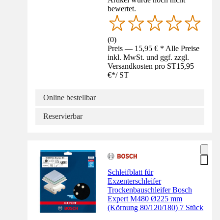
bewertet.
(
0
)
Preis — 15,95 € * Alle Preise
inkl. MwSt. und ggf. zzgl.
Versandkosten pro ST
15,95
€
*
/
ST
Online bestellbar
Reservierbar
Schleifblatt für
Exzenterschleifer
Trockenbauschleifer Bosch
Expert M480 Ø225 mm
(Körnung 80/120/180) 7 Stück