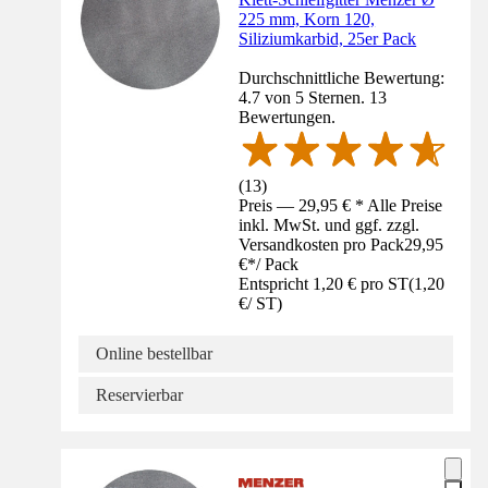
225 mm, Korn 120,
Siliziumkarbid, 25er Pack
Durchschnittliche Bewertung:
4.7 von 5 Sternen. 13
Bewertungen.
(
13
)
Preis — 29,95 € * Alle Preise
inkl. MwSt. und ggf. zzgl.
Versandkosten pro Pack
29,95
€
*
/
Pack
Entspricht 1,20 € pro ST
(
1,20
€
/
ST
)
Online bestellbar
Reservierbar