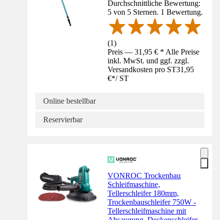
Durchschnittliche Bewertung:
5 von 5 Sternen. 1 Bewertung.
(
1
)
Preis — 31,95 € * Alle Preise
inkl. MwSt. und ggf. zzgl.
Versandkosten pro ST
31,95
€
*
/
ST
Online bestellbar
Reservierbar
VONROC Trockenbau
Schleifmaschine,
Tellerschleifer 180mm,
Trockenbauschleifer 750W -
Tellerschleifmaschine mit
Absaugung, Deckenschleifer,