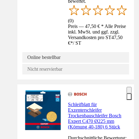
bewertet.
(
0
)
Preis — 47,50 € * Alle Preise
inkl. MwSt. und ggf. zzgl.
Versandkosten pro ST
47,50
€
*
/
ST
Online bestellbar
Nicht reservierbar
Schleifblatt für
Exzenterschleifer
Trockenbauschleifer Bosch
Expert C470 Ø225 mm
(Körnung 40-180) 6 Stück
Durchschnittliche Bewertung: