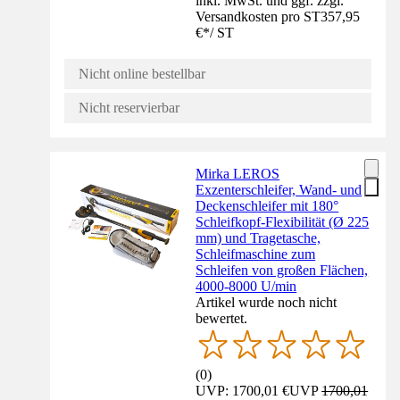
inkl. MwSt. und ggf. zzgl.
Versandkosten pro ST
357,95
€
*
/
ST
Nicht online bestellbar
Nicht reservierbar
Mirka LEROS
Exzenterschleifer, Wand- und
Deckenschleifer mit 180°
Schleifkopf-Flexibilität (Ø 225
mm) und Tragetasche,
Schleifmaschine zum
Schleifen von großen Flächen,
4000-8000 U/min
Artikel wurde noch nicht
bewertet.
(
0
)
UVP: 1700,01 €
UVP
1700,01