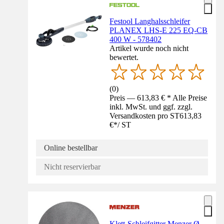
Festool Langhalsschleifer
PLANEX LHS-E 225 EQ-CB
400 W - 578402
Artikel wurde noch nicht
bewertet.
(
0
)
Preis — 613,83 € * Alle Preise
inkl. MwSt. und ggf. zzgl.
Versandkosten pro ST
613,83
€
*
/
ST
Online bestellbar
Nicht reservierbar
Klett-Schleifgitter Menzer Ø