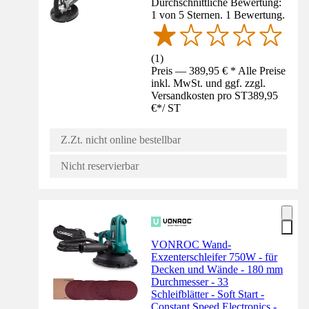
Durchschnittliche Bewertung:
1 von 5 Sternen. 1 Bewertung.
(
1
)
Preis — 389,95 € * Alle Preise
inkl. MwSt. und ggf. zzgl.
Versandkosten pro ST
389,95
€
*
/
ST
Z.Zt. nicht online bestellbar
Nicht reservierbar
VONROC Wand-
Exzenterschleifer 750W - für
Decken und Wände - 180 mm
Durchmesser - 33
Schleifblätter - Soft Start -
Constant Speed Electronics -