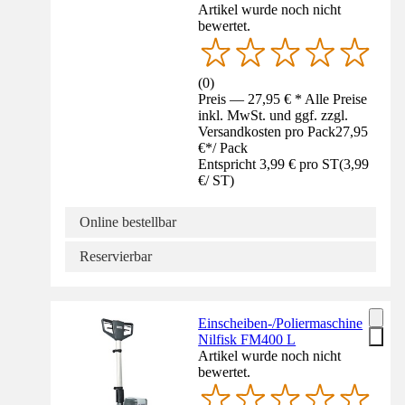
Artikel wurde noch nicht
bewertet.
(
0
)
Preis — 27,95 € * Alle Preise
inkl. MwSt. und ggf. zzgl.
Versandkosten pro Pack
27,95
€
*
/
Pack
Entspricht 3,99 € pro ST
(
3,99
€
/
ST
)
Online bestellbar
Reservierbar
Einscheiben-/Poliermaschine
Nilfisk FM400 L
Artikel wurde noch nicht
bewertet.