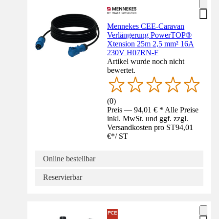
Mennekes CEE-Caravan
Verlängerung PowerTOP®
Xtension 25m 2,5 mm² 16A
230V H07RN-F
Artikel wurde noch nicht
bewertet.
(
0
)
Preis — 94,01 € * Alle Preise
inkl. MwSt. und ggf. zzgl.
Versandkosten pro ST
94,01
€
*
/
ST
Online bestellbar
Reservierbar