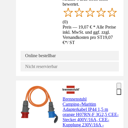
bewertet.
(
0
)
Preis — 19,07 € * Alle Preise
inkl. MwSt. und ggf. zzgl.
Versandkosten pro ST
19,07
€
*
/
ST
Online bestellbar
Nicht reservierbar
Brennenstuhl
Camping-/Maritim
Adapterkabel IP44 1,5 m
orange H07RN-F 3G2,5 CEE-
Stecker 400V/16A, CEE-
Kupplung 230V/16A -