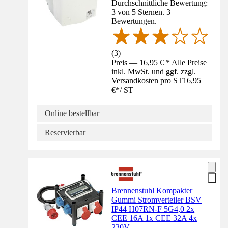
Durchschnittliche Bewertung:
3 von 5 Sternen. 3
Bewertungen.
(
3
)
Preis — 16,95 € * Alle Preise
inkl. MwSt. und ggf. zzgl.
Versandkosten pro ST
16,95
€
*
/
ST
Online bestellbar
Reservierbar
Brennenstuhl Kompakter
Gummi Stromverteiler BSV
IP44 H07RN-F 5G4,0 2x
CEE 16A 1x CEE 32A 4x
230V