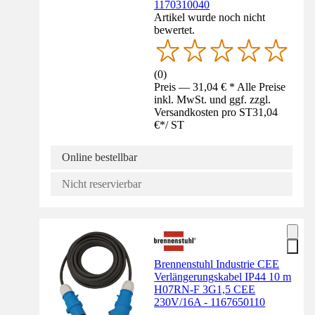
1170310040
Artikel wurde noch nicht
bewertet.
(
0
)
Preis — 31,04 € * Alle Preise
inkl. MwSt. und ggf. zzgl.
Versandkosten pro ST
31,04
€
*
/
ST
Online bestellbar
Nicht reservierbar
Brennenstuhl Industrie CEE
Verlängerungskabel IP44 10 m
H07RN-F 3G1,5 CEE
230V/16A - 1167650110