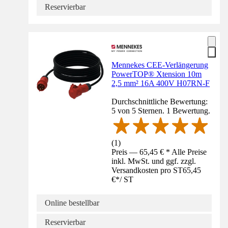
Reservierbar
Mennekes CEE-Verlängerung
PowerTOP® Xtension 10m
2,5 mm² 16A 400V H07RN-F
Durchschnittliche Bewertung:
5 von 5 Sternen. 1 Bewertung.
(
1
)
Preis — 65,45 € * Alle Preise
inkl. MwSt. und ggf. zzgl.
Versandkosten pro ST
65,45
€
*
/
ST
Online bestellbar
Reservierbar