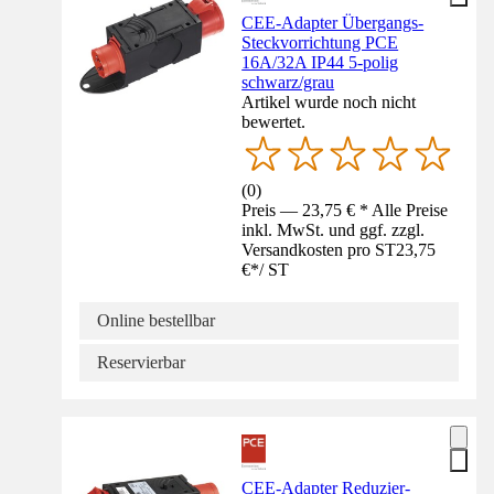
CEE-Adapter Übergangs-
Steckvorrichtung PCE
16A/32A IP44 5-polig
schwarz/grau
Artikel wurde noch nicht
bewertet.
(
0
)
Preis — 23,75 € * Alle Preise
inkl. MwSt. und ggf. zzgl.
Versandkosten pro ST
23,75
€
*
/
ST
Online bestellbar
Reservierbar
CEE-Adapter Reduzier-