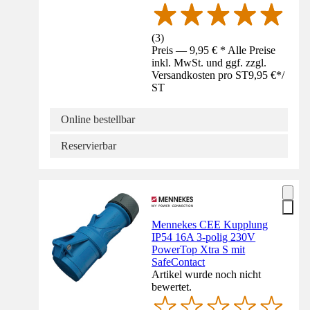
(
3
)
Preis — 9,95 € * Alle Preise
inkl. MwSt. und ggf. zzgl.
Versandkosten pro ST
9,95 €
*
/
ST
Online bestellbar
Reservierbar
Mennekes CEE Kupplung
IP54 16A 3-polig 230V
PowerTop Xtra S mit
SafeContact
Artikel wurde noch nicht
bewertet.