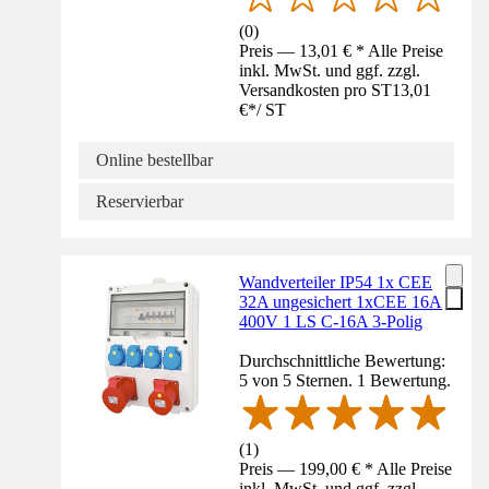
(
0
)
Preis — 13,01 € * Alle Preise
inkl. MwSt. und ggf. zzgl.
Versandkosten pro ST
13,01
€
*
/
ST
Online bestellbar
Reservierbar
Wandverteiler IP54 1x CEE
32A ungesichert 1xCEE 16A
400V 1 LS C-16A 3-Polig
Durchschnittliche Bewertung:
5 von 5 Sternen. 1 Bewertung.
(
1
)
Preis — 199,00 € * Alle Preise
inkl. MwSt. und ggf. zzgl.