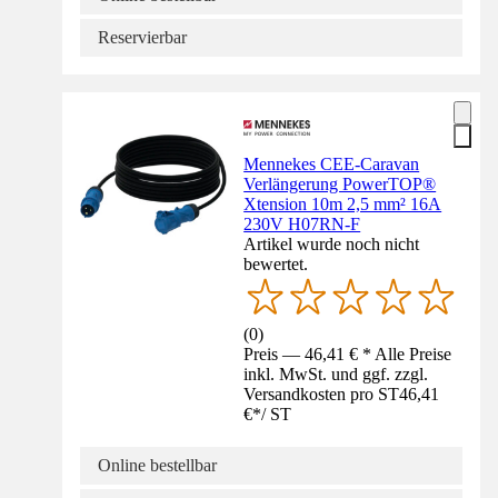
Reservierbar
Mennekes CEE-Caravan
Verlängerung PowerTOP®
Xtension 10m 2,5 mm² 16A
230V H07RN-F
Artikel wurde noch nicht
bewertet.
(
0
)
Preis — 46,41 € * Alle Preise
inkl. MwSt. und ggf. zzgl.
Versandkosten pro ST
46,41
€
*
/
ST
Online bestellbar