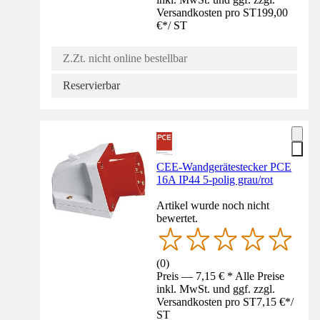
Versandkosten pro ST
199,00
€
*
/
ST
Z.Zt. nicht online bestellbar
Reservierbar
CEE-Wandgerätestecker PCE
16A IP44 5-polig grau/rot
Artikel wurde noch nicht
bewertet.
(
0
)
Preis — 7,15 € * Alle Preise
inkl. MwSt. und ggf. zzgl.
Versandkosten pro ST
7,15 €
*
/
ST