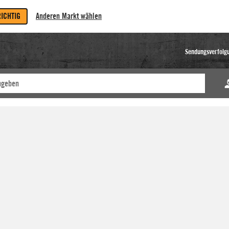
RICHTIG
Anderen Markt wählen
Sendungsverfolg