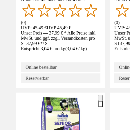
(
0
)
(
0
)
UVP: 45,49 €
UVP
45,49 €
UVP: 43
Unser Preis — 37,99 € * Alle Preise inkl.
Unser Pr
MwSt. und ggf. zzgl. Versandkosten pro
MwSt. un
ST
37,99 €
*
/
ST
ST
37,99
Entspricht 3,04 € pro kg
(
3,04 €
/
kg
)
Entspric
Online bestellbar
Online
Reservierbar
Reser