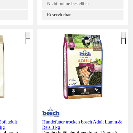
Nicht online bestellbar
Reservierbar
oft adult
Hundefutter trocken bosch Adult Lamm &
 kg
Reis 3 kg
g: 4 von 5
Durchschnittliche Bewertung: 4.5 von 5