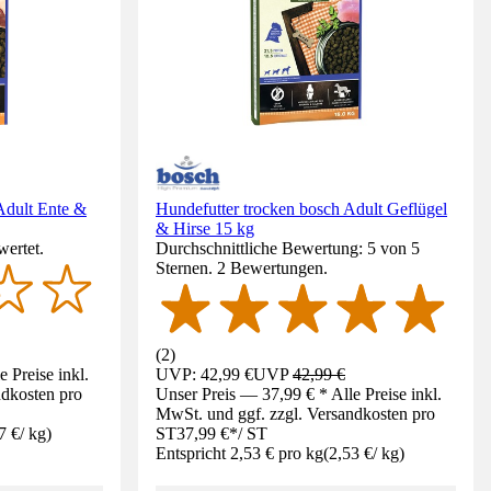
Adult Ente &
Hundefutter trocken bosch Adult Geflügel
& Hirse 15 kg
wertet.
Durchschnittliche Bewertung: 5 von 5
Sternen. 2 Bewertungen.
(
2
)
 Preise inkl.
UVP: 42,99 €
UVP
42,99 €
ndkosten pro
Unser Preis — 37,99 € * Alle Preise inkl.
MwSt. und ggf. zzgl. Versandkosten pro
7 €
/
kg
)
ST
37,99 €
*
/
ST
Entspricht 2,53 € pro kg
(
2,53 €
/
kg
)