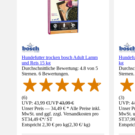
Hundefutter trocken bosch Adult Lamm
Hundefu
und Reis 15 kg
kg
Durchschnittliche Bewertung: 4.8 von 5
Durchsch
Sternen. 6 Bewertungen.
Sternen
(
6
)
(
3
)
UVP: 43,99 €
UVP
43,99 €
UVP: 44
Unser Preis — 34,49 € * Alle Preise inkl.
Unser Pr
MwSt. und ggf. zzgl. Versandkosten pro
MwSt. un
ST
34,49 €
*
/
ST
ST
37,99
Entspricht 2,30 € pro kg
(
2,30 €
/
kg
)
Entspric