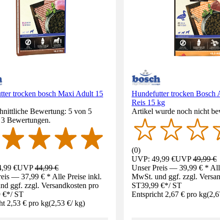
tter trocken bosch Maxi Adult 15
Hundefutter trocken Bosch 
Reis 15 kg
nittliche Bewertung: 5 von 5
Artikel wurde noch nicht be
. 3 Bewertungen.
(
0
)
UVP: 49,99 €
UVP
49,99 €
,99 €
UVP
44,99 €
Unser Preis — 39,99 € * Alle
eis — 37,99 € * Alle Preise inkl.
MwSt. und ggf. zzgl. Versa
d ggf. zzgl. Versandkosten pro
ST
39,99 €
*
/
ST
 €
*
/
ST
Entspricht 2,67 € pro kg
(
2,6
ht 2,53 € pro kg
(
2,53 €
/
kg
)