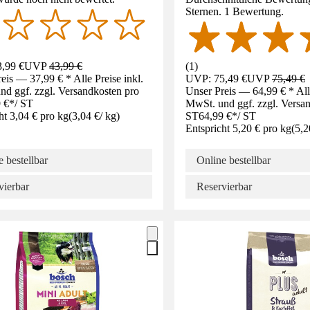
Sternen. 1 Bewertung.
,99 €
UVP
43,99 €
(
1
)
eis — 37,99 € * Alle Preise inkl.
UVP: 75,49 €
UVP
75,49 €
d ggf. zzgl. Versandkosten pro
Unser Preis — 64,99 € * Alle
 €
*
/
ST
MwSt. und ggf. zzgl. Versa
ht 3,04 € pro kg
(
3,04 €
/
kg
)
ST
64,99 €
*
/
ST
Entspricht 5,20 € pro kg
(
5,2
 bestellbar
Online bestellbar
vierbar
Reservierbar